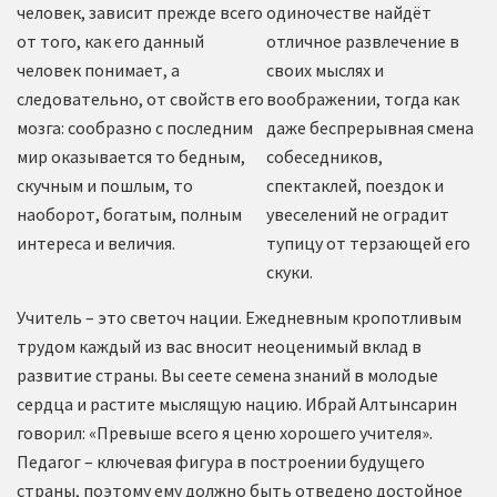
человек, зависит прежде всего
одиночестве найдёт
от того, как его данный
отличное развлечение в
человек понимает, а
своих мыслях и
следовательно, от свойств его
воображении, тогда как
мозга: сообразно с последним
даже беспрерывная смена
мир оказывается то бедным,
собеседников,
скучным и пошлым, то
спектаклей, поездок и
наоборот, богатым, полным
увеселений не оградит
интереса и величия.
тупицу от терзающей его
скуки.
Учитель – это светоч нации. Ежедневным кропотливым
трудом каждый из вас вносит неоценимый вклад в
развитие страны. Вы сеете семена знаний в молодые
сердца и растите мыслящую нацию. Ибрай Алтынсарин
говорил: «Превыше всего я ценю хорошего учителя».
Педагог – ключевая фигура в построении будущего
страны, поэтому ему должно быть отведено достойное