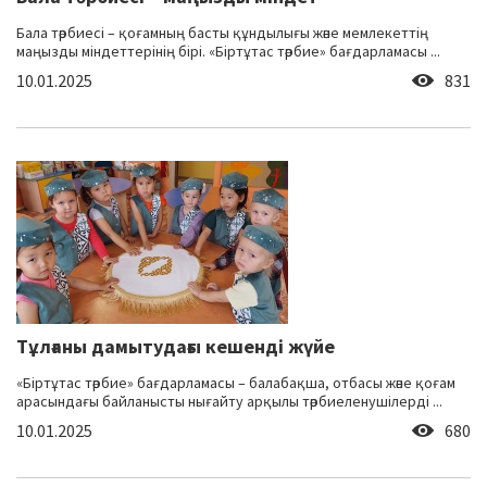
Бала тәрбиесі – қоғамның басты құндылығы және мемлекеттің
маңызды міндеттерінің бірі. «Біртұтас тәрбие» бағдарламасы ...
10.01.2025
831
Тұлғаны дамытудағы кешенді жүйе
«Біртұтас тәрбие» бағдарламасы – балабақша, отбасы және қоғам
арасындағы байланысты нығайту арқылы тәрбиеленушілерді ...
10.01.2025
680