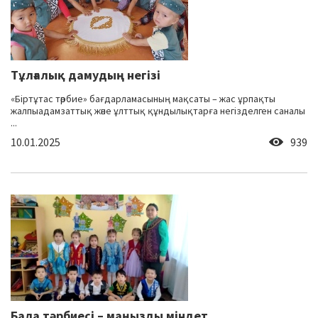
Тұлғалық дамудың негізі
«Біртұтас тәрбие» бағдарламасының мақсаты – жас ұрпақты
жалпыадамзаттық және ұлттық құндылықтарға негізделген саналы
...
10.01.2025
939
Бала тәрбиесі – маңызды міндет