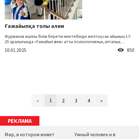
Ғажайыпқа толы әлем
Фурманов жалпы білім беретін мектебінде желтоқсан айының 17-
25 аралығында «Ғажайып әлем» атты психологиялық апталық ...
10.01.2025
850
1
«
2
3
4
»
РЕКЛАМА
Мир, в котором живет
Умный человек и в