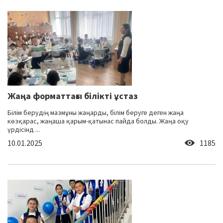
Жаңа форматтағы білікті ұстаз
Білім берудің мазмұны жаңарды, білім беруге деген жаңа
көзқарас, жаңаша қарым-қатынас пайда болды. Жаңа оқу
үрдісінд ...
10.01.2025
1185