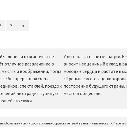
2
3
»
й человек и в одиночестве
Учитель – это светоч нации. 
ёт отличное развлечение в
вносит неоценимый вклад в ра
 мыслях и воображении, тогда
молодые сердца и растите мы
даже беспрерывная смена
«Превыше всего я ценю хорошег
едников, спектаклей, поездок
построении будущего страны,
селений не оградит тупицу от
место в обществе.
ющей его скуки.
ция общественной информационно-образовательной газеты «Учительская». Перепеч