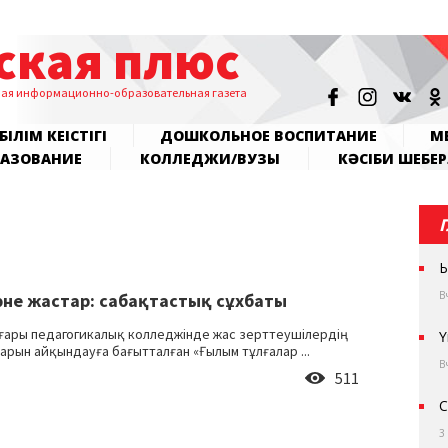
ская плюс
ная информационно-образовательная газета
БІЛІМ КЕҢІСТІГІ
ДОШКОЛЬНОЕ ВОСПИТАНИЕ
МЕ
РАЗОВАНИЕ
КОЛЛЕДЖИ/ВУЗЫ
КӘСІБИ ШЕБЕР
Ы
В
әне жастар: сабақтастық сұхбаты
оғары педагогикалық колледжінде жас зерттеушілердің
Ү
арын айқындауға бағытталған «Ғылым тұлғалар ...
В
511
С
3