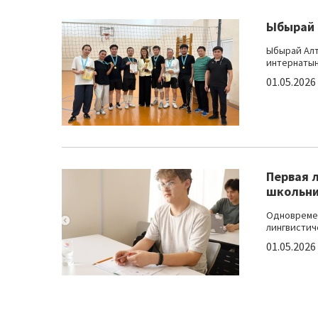
Ыбырай 
Ыбырай Алт
интернатынд
01.05.2026
Первая 
школьн
Одновремен
лингвистиче
01.05.2026