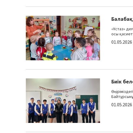
Балабақ
«Ұстаз» дег
осы қасиет
01.05.2026
Биік бе
Өңіріміздег
Байтұрсынұл
01.05.2026