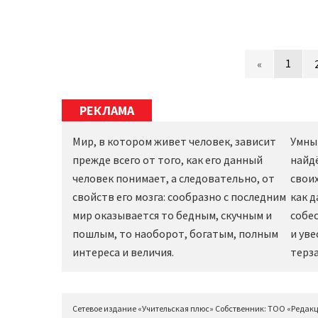
1
«
РЕКЛАМА
Мир, в котором живет человек, зависит
Умны
прежде всего от того, как его данный
найд
человек понимает, а следовательно, от
своих
свойств его мозга: сообразно с последним
как 
мир оказывается то бедным, скучным и
собес
пошлым, то наоборот, богатым, полным
и уве
интереса и величия.
терза
Сетевое издание «Учительская плюс» Собственник: ТОО «Редак