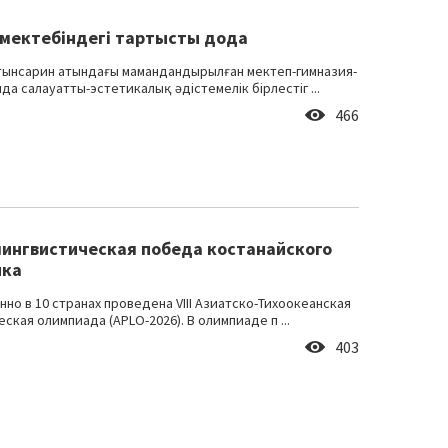
мектебіндегі тартысты дода
ынсарин атындағы мамандандырылған мектеп-гимназия-
а салауатты-эстетикалық әдістемелік бірлестіг ...
466
лингвистическая победа костанайского
ика
но в 10 странах проведена VIII Азиатско-Тихоокеанская
ская олимпиада (APLO-2026). В олимпиаде п ...
403