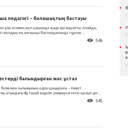
В
3
ша педагогі – болашақтың бастауы
И
ен ұлы есімнің жүгі қашанда ауыр әрі жауапты. Алайда,
ті жолдың ең алғашқы баспалдағында тұрған ...
3
546
М
в
к
3
лестерді бағындырған жас ұстаз
і білім мен ғылымының қара шаңырағы – Ахмет
ы атындағы Қостанай өңірлік университетін қызыл ди ...
545