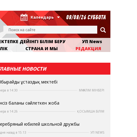
08/08/26 СУББОТА
Календарь
КТЕПКЕ ДЕЙІНГІ БІЛІМ БЕРУ
УП News
ЛІК
СТРАНА И МЫ
РЕДАКЦИЯ
ГЛАВНЫЕ НОВОСТИ
бырайдың ұстаздық мектебі
чера в 14:30
МҰҒАЛІМ МІНБЕРІ
нсіз баланы сөйлеткен жоба
чера в 14:26
ҚОСЫМША БІЛІМ
еребряный юбилей школьной дружбы
 дня назад в 15:13
УП NEWS