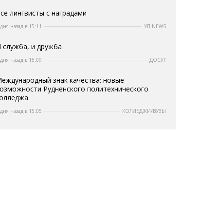
се лингвисты с наградами
 дня назад в 15:11
УП NEWS
 служба, и дружба
 дня назад в 15:09
ДОСУГ
еждународный знак качества: новые
озможности Рудненского политехнического
олледжа
 дня назад в 15:05
КОЛЛЕДЖИ/ВУЗЫ