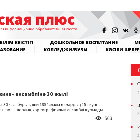
ская плюс
ная информационно-образовательная газета
БІЛІМ КЕҢІСТІГІ
ДОШКОЛЬНОЕ ВОСПИТАНИЕ
МЕ
РАЗОВАНИЕ
КОЛЛЕДЖИ/ВУЗЫ
КӘСІБИ ШЕБЕР
С
2
ина» ансамбліне 30 жыл!
 30 жыл бұрын, яғни 1994 жылы мамардың 15-і күні
В
» фольклорлық хореографиялық ансамблі құрылды. ...
2
563
И
2