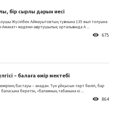
рлы, бір сырлы дарын иесі
азушы Жүсіпбек Аймауытовтың туғанына 135 жыл толуына
п-Аманат» мәдени-ағартушылық орталығында А ...
675
лгісі – балаға өмір мектебі
өмірінің бастауы – анадан. Түн ұйқысын төрт бөліп, бар
баласына беретін, «баламның табанына кі ...
864