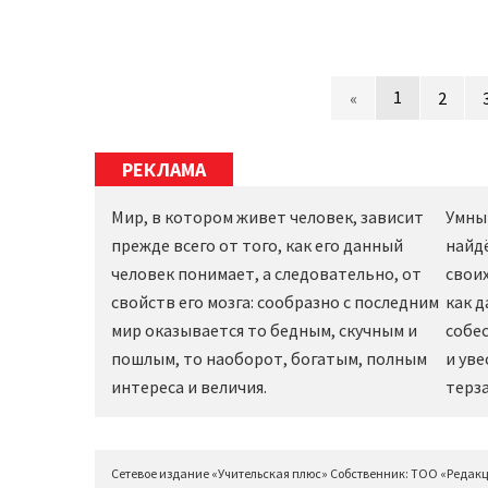
1
«
2
РЕКЛАМА
Мир, в котором живет человек, зависит
Умны
прежде всего от того, как его данный
найд
человек понимает, а следовательно, от
своих
свойств его мозга: сообразно с последним
как 
мир оказывается то бедным, скучным и
собес
пошлым, то наоборот, богатым, полным
и уве
интереса и величия.
терза
Сетевое издание «Учительская плюс» Собственник: ТОО «Редак