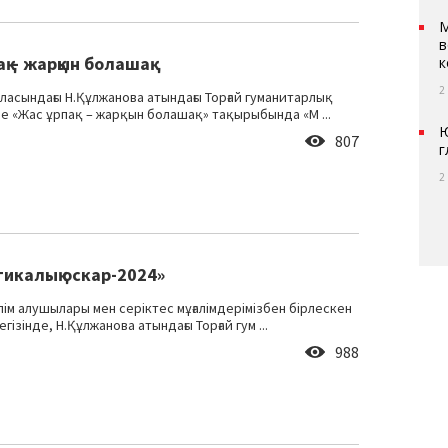
М
в
қ – жарқын болашақ
к
2
ласындағы Н.Құлжанова атындағы Торғай гуманитарлық
е «Жас ұрпақ – жарқын болашақ» тақырыбында «М ...
Ю
807
г
2
гикалық оскар-2024»
лім алушылары мен серіктес мұғалімдерімізбен бірлескен
гізінде, Н.Құлжанова атындағы Торғай гум ...
988