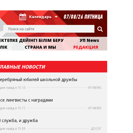
07/08/26 ПЯТНИЦА
Календарь
КТЕПКЕ ДЕЙІНГІ БІЛІМ БЕРУ
УП News
ЛІК
СТРАНА И МЫ
РЕДАКЦИЯ
ГЛАВНЫЕ НОВОСТИ
еребряный юбилей школьной дружбы
 дня назад в 15:13
УП NEWS
се лингвисты с наградами
 дня назад в 15:11
УП NEWS
 служба, и дружба
 дня назад в 15:09
ДОСУГ