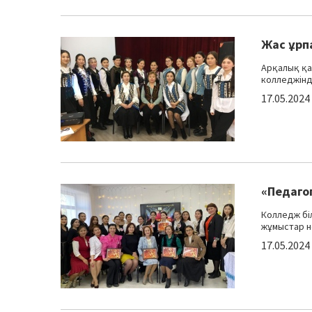
Жас ұрпа
Арқалық қа
колледжінд
17.05.2024
«Педаго
Колледж бі
жұмыстар не
17.05.2024