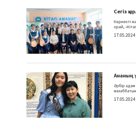
Сегіз қы
Көрнекті ж
орай, «Кіта
17.05.2024
Ананың ү
Әрбір адам 
махаббатын 
17.05.2024