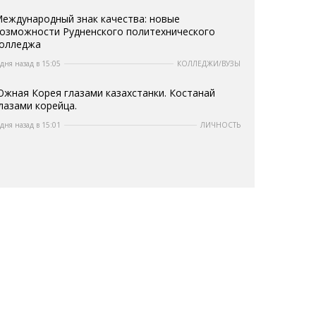
еждународный знак качества: новые
озможности Рудненского политехнического
олледжа
 дня назад в 15:05
КОЛЛЕДЖИ/ВУЗЫ
жная Корея глазами казахстанки. Костанай
лазами корейца.
 дня назад в 15:01
ЛИЧНОСТЬ