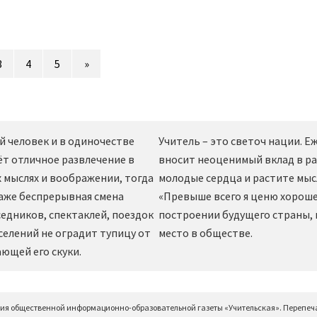
3
4
5
»
й человек и в одиночестве
Учитель – это светоч нации. 
ёт отличное развлечение в
вносит неоценимый вклад в ра
 мыслях и воображении, тогда
молодые сердца и растите мы
даже беспрерывная смена
«Превыше всего я ценю хорошег
едников, спектаклей, поездок
построении будущего страны,
селений не оградит тупицу от
место в обществе.
ющей его скуки.
ция общественной информационно-образовательной газеты «Учительская». Перепеч