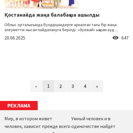
Қостанайда жаңа балабақша ашылды
Облыс орталығында бүлдіршіндерге арналған тағы бір жаңа
әлеуметтік нысан пайдалануға берілді. «Әуежай» ықшам ауд ...
20.06.2025
647
1
«
2
3
4
»
РЕКЛАМА
Мир, в котором живет
Умный человек и в
человек, зависит прежде всего
одиночестве найдёт