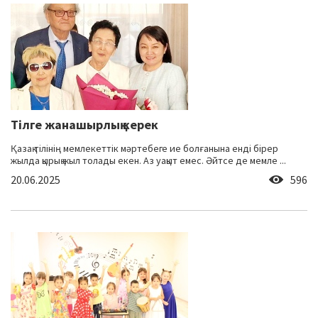
Тілге жанашырлық керек
Қазақ тілінің мемлекеттік мәртебеге ие болғанына енді бірер
жылда қырық жыл толады екен. Аз уақыт емес. Әйтсе де мемле ...
20.06.2025
596