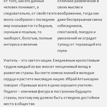
от того, как его данный
отличное развлечение в
человек понимает, а
своих мыслях и
следовательно, от свойств его
воображении, тогда как
мозга: сообразно с последним
даже беспрерывная смена
мир оказывается то бедным,
собеседников,
скучным и пошлым, то
спектаклей, поездок и
наоборот, богатым, полным
увеселений не оградит
интереса и величия.
тупицу от терзающей его
скуки.
Учитель – это светоч нации. Ежедневным кропотливым
трудом каждый из вас вносит неоценимый вклад в
развитие страны. Вы сеете семена знаний в молодые
сердца и растите мыслящую нацию. Ибрай Алтынсарин
говорил: «Превыше всего я ценю хорошего учителя».
Педагог – ключевая фигура в построении будущего
страны, поэтому ему должно быть отведено достойное
место в обществе.