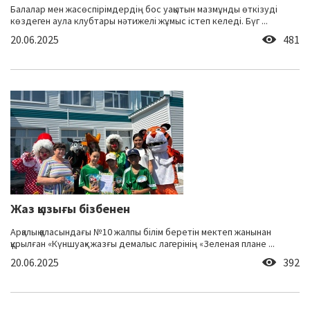
Балалар мен жасөспірімдердің бос уақытын мазмұнды өткізуді
көздеген аула клубтары нәтижелі жұмыс істеп келеді. Бүг ...
20.06.2025
481
Жаз қызығы бізбенен
Арқалық қаласындағы №10 жалпы білім беретін мектеп жанынан
құрылған «Күншуақ» жазғы демалыс лагерінің «Зеленая плане ...
20.06.2025
392