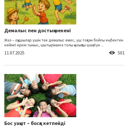
Демалыс пен достық мекені
Жаз – оқушылар үшін тек демалыс емес, үш тоқсан бойғы еңбектен
кейінгі еркін тыныс, шытырманға толы қызықты шақ. Күн ...
11.07.2025
501
Бос уақыт – босқа кетпейді