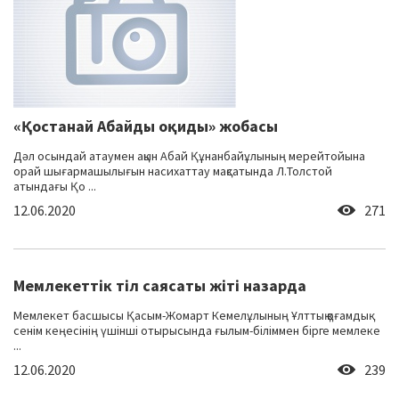
«Қостанай Абайды оқиды» жобасы
Дәл осындай атаумен ақын Абай Құнанбайұлының мерейтойына
орай шығармашылығын насихаттау мақсатында Л.Толстой
атындағы Қо ...
12.06.2020
271
Мемлекеттік тіл саясаты жіті назарда
Мемлекет басшысы Қасым-Жомарт Кемелұлының Ұлттық қоғамдық
сенім кеңесінің үшінші отырысында ғылым-біліммен бірге мемлеке
...
12.06.2020
239