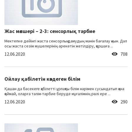
Жас мөлшері – 2-3: сенсорлық тәрбие
Мектепке дейінгі жаста сенсорлық дамудың мәнін бағалау қиын. Дәл
осы жаста сезім мүшелерінің әрекетін жетілдіру, қоршаға ...
12.06.2020
708
Ойлау қабілетін көздеген білім
Қашан да бәсекеге қабілетті ұрпақты білім нәрімен сусындатып қана
қоймай, оларға тәлім-тәрбие беруде мұғалімнің рөлі ере ...
12.06.2020
290