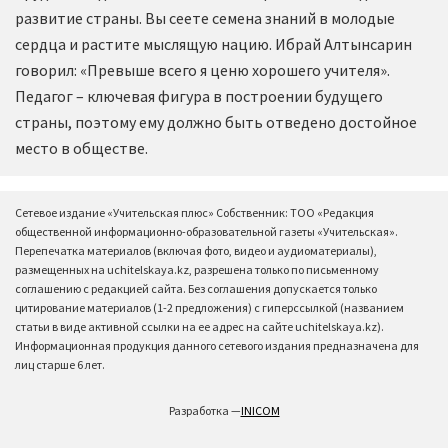
развитие страны. Вы сеете семена знаний в молодые
сердца и растите мыслящую нацию. Ибрай Алтынсарин
говорил: «Превыше всего я ценю хорошего учителя».
Педагог – ключевая фигура в построении будущего
страны, поэтому ему должно быть отведено достойное
место в обществе.
Сетевое издание «Учительская плюс» Собственник: ТОО «Редакция
общественной информационно-образовательной газеты «Учительская».
Перепечатка материалов (включая фото, видео и аудиоматериалы),
размещенных на uchitelskaya.kz, разрешена только по письменному
соглашению с редакцией сайта. Без соглашения допускается только
цитирование материалов (1-2 предложения) с гиперссылкой (названием
статьи в виде активной ссылки на ее адрес на сайте uchitelskaya.kz).
Информационная продукция данного сетевого издания предназначена для
лиц старше 6 лет.
Разработка —
INICOM