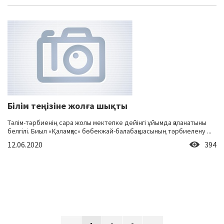
Білім теңізіне жолға шықты
Тәлім-тәрбиенің сара жолы мектепке дейінгі ұйымда қаланатыны
белгілі. Биыл «Қаламқас» бөбекжай-балабақшасының тәрбиелену ...
12.06.2020
394