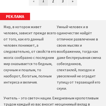
1
«
2
3
»
РЕКЛАМА
Мир, в котором живет
Умный человек и в
человек, зависит прежде всего
одиночестве найдёт
от того, как его данный
отличное развлечение в
человек понимает, а
своих мыслях и
следовательно, от свойств его
воображении, тогда как
мозга: сообразно с последним
даже беспрерывная смена
мир оказывается то бедным,
собеседников,
скучным и пошлым, то
спектаклей, поездок и
наоборот, богатым, полным
увеселений не оградит
интереса и величия.
тупицу от терзающей его
скуки.
Учитель – это светоч нации. Ежедневным кропотливым
трудом каждый из вас вносит неоценимый вклад в