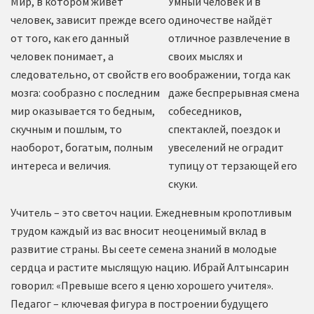
Мир, в котором живет
Умный человек и в
человек, зависит прежде всего
одиночестве найдёт
от того, как его данный
отличное развлечение в
человек понимает, а
своих мыслях и
следовательно, от свойств его
воображении, тогда как
мозга: сообразно с последним
даже беспрерывная смена
мир оказывается то бедным,
собеседников,
скучным и пошлым, то
спектаклей, поездок и
наоборот, богатым, полным
увеселений не оградит
интереса и величия.
тупицу от терзающей его
скуки.
Учитель – это светоч нации. Ежедневным кропотливым
трудом каждый из вас вносит неоценимый вклад в
развитие страны. Вы сеете семена знаний в молодые
сердца и растите мыслящую нацию. Ибрай Алтынсарин
говорил: «Превыше всего я ценю хорошего учителя».
Педагог – ключевая фигура в построении будущего