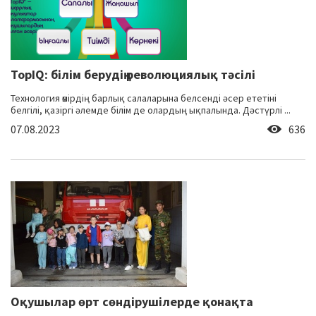
TopIQ: білім берудің революциялық тәсілі
Технология өмірдің барлық салаларына белсенді әсер ететіні
белгілі, қазіргі әлемде білім де олардың ықпалында. Дәстүрлі ...
07.08.2023
636
Оқушылар өрт сөндірушілерде қонақта