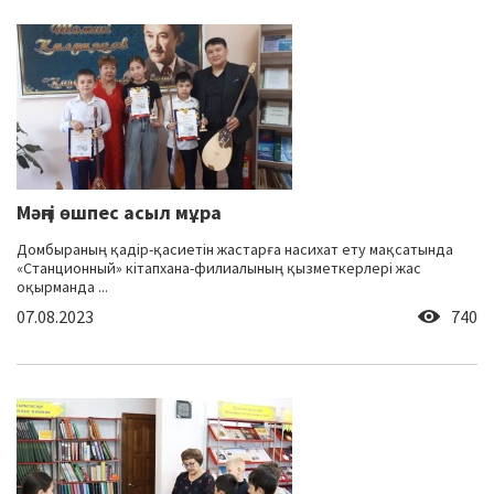
Мәңгі өшпес асыл мұра
Домбыраның қадір-қасиетін жастарға насихат ету мақсатында
«Станционный» кітапхана-филиалының қызметкерлері жас
оқырманда ...
07.08.2023
740