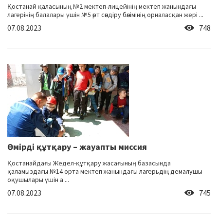
Қостанай қаласының №2 мектеп-лицейінің мектеп жанындағы
лагерінің балалары үшін №5 өрт сөндіру бөлімінің орналасқан жері ...
07.08.2023
748
Өмірді құтқару – жауапты миссия
Қостанайдағы Жедел-құтқару жасағының базасында
қаламыздағы №14 орта мектеп жанындағы лагерьдің демалушы
оқушылары үшін а ...
07.08.2023
745