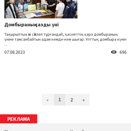
Домбыраның сазды үні
Тақырыптың өзі сөйлеп тұрғандай, қасиеттің қара домбыраның
үніне тамсанбайтын адам кемде-кем шығар. Ұлттық домбыра күнін
...
07.08.2023
696
1
«
2
»
РЕКЛАМА