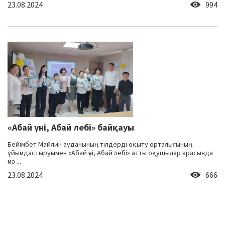
23.08.2024
994
«Абай үні, Абай лебі» байқауы
Бейімбет Майлин ауданының тілдерді оқыту орталығының
ұйымдастыруымен «Абай үні, Абай лебі» атты оқушылар арасында
мә ...
23.08.2024
666