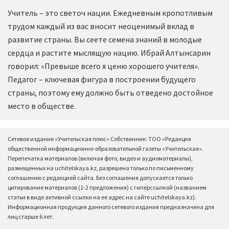
Учитель – это светоч нации. Ежедневным кропотливым
трудом каждый из вас вносит неоценимый вклад в
развитие страны. Вы сеете семена знаний в молодые
сердца и растите мыслящую нацию. Ибрай Алтынсарин
говорил: «Превыше всего я ценю хорошего учителя».
Педагог – ключевая фигура в построении будущего
страны, поэтому ему должно быть отведено достойное
место в обществе.
Сетевое издание «Учительская плюс» Собственник: ТОО «Редакция
общественной информационно-образовательной газеты «Учительская».
Перепечатка материалов (включая фото, видео и аудиоматериалы),
размещенных на uchitelskaya.kz, разрешена только по письменному
соглашению с редакцией сайта. Без соглашения допускается только
цитирование материалов (1-2 предложения) с гиперссылкой (названием
статьи в виде активной ссылки на ее адрес на сайте uchitelskaya.kz).
Информационная продукция данного сетевого издания предназначена для
лиц старше 6 лет.