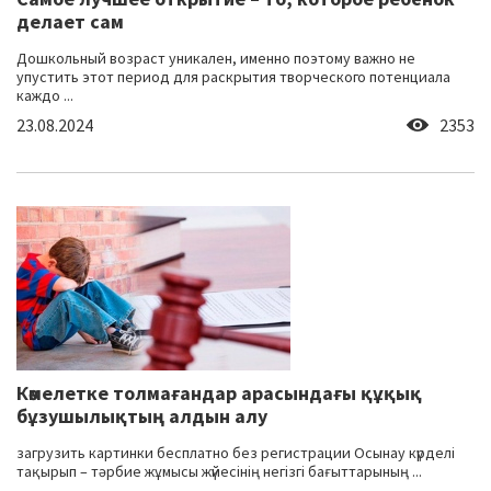
делает сам
Дошкольный возраст уникален, именно поэтому важно не
упустить этот период для раскрытия творческого потенциала
каждо ...
23.08.2024
2353
Кәмелетке толмағандар арасындағы құқық
бұзушылықтың алдын алу
загрузить картинки бесплатно без регистрации Осынау күрделі
тақырып – тәрбие жұмысы жүйесінің негізгі бағыттарының ...