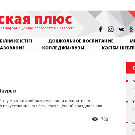
ская плюс
ная информационно-образовательная газета
БІЛІМ КЕҢІСТІГІ
ДОШКОЛЬНОЕ ВОСПИТАНИЕ
МЕ
РАЗОВАНИЕ
КОЛЛЕДЖИ/ВУЗЫ
КӘСІБИ ШЕБЕР
Ы
2
Наурыз
бот детского изобразительного и декоративно-
Ү
о искусства «Nauryz Art», посвящённый празднованию
2
760
С
4