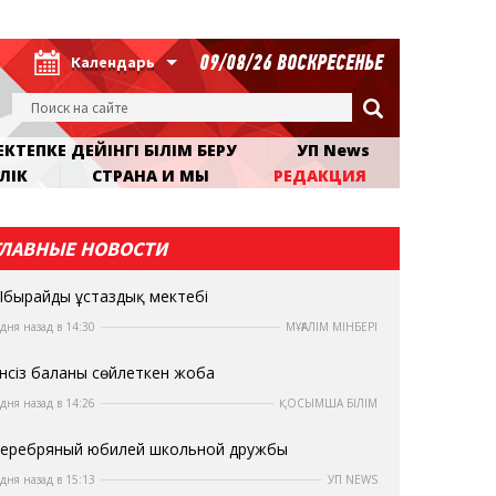
09/08/26 ВОСКРЕСЕНЬЕ
Календарь
КТЕПКЕ ДЕЙІНГІ БІЛІМ БЕРУ
УП News
ЛІК
СТРАНА И МЫ
РЕДАКЦИЯ
ГЛАВНЫЕ НОВОСТИ
бырайдың ұстаздық мектебі
 дня назад в 14:30
МҰҒАЛІМ МІНБЕРІ
нсіз баланы сөйлеткен жоба
 дня назад в 14:26
ҚОСЫМША БІЛІМ
еребряный юбилей школьной дружбы
 дня назад в 15:13
УП NEWS