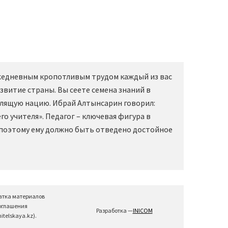
Ежедневным кропотливым трудом каждый из вас
звитие страны. Вы сеете семена знаний в
слящую нацию. Ибрай Алтынсарин говорил:
о учителя». Педагог – ключевая фигура в
 поэтому ему должно быть отведено достойное
атка материалов
соглашения
Разработка —
INICOM
telskaya.kz).