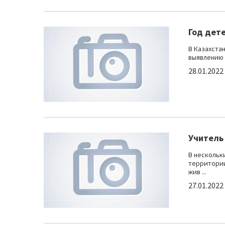
Год дет
В Казахста
выявлению 
28.01.2022
Учитель
В нескольк
территории
жив ...
27.01.2022