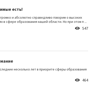
имые есть!
 громко и абсолютно справедливо говорим о высоких
х в сфере образования нашей области. Но при этом п ...
547
имание
оследние несколько лет в приорите сферы образования
464