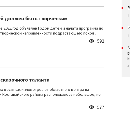
В
4
ей должен быть творческим
И
не 2022 год объявлен Годом детей и начата программа по
творческой направленности подрастающего покол ...
4
592
М
в
к
4
 сказочного таланта
их десятках километров от областного центра на
 Костанайского района расположилось небольшое, но
577