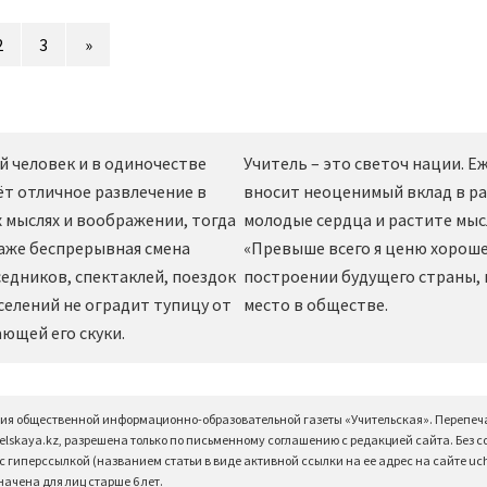
2
3
»
й человек и в одиночестве
Учитель – это светоч нации. 
ёт отличное развлечение в
вносит неоценимый вклад в ра
 мыслях и воображении, тогда
молодые сердца и растите мы
даже беспрерывная смена
«Превыше всего я ценю хорошег
едников, спектаклей, поездок
построении будущего страны,
селений не оградит тупицу от
место в обществе.
ющей его скуки.
ция общественной информационно-образовательной газеты «Учительская». Перепеч
elskaya.kz, разрешена только по письменному соглашению с редакцией сайта. Без 
 гиперссылкой (названием статьи в виде активной ссылки на ее адрес на сайте uchi
чена для лиц старше 6 лет.