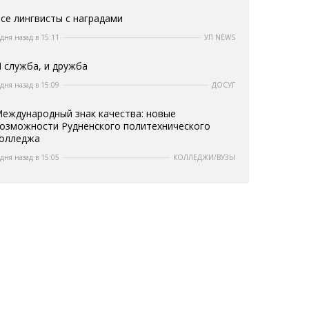
се лингвисты с наградами
 дня назад в 15:11
УП NEWS
 служба, и дружба
 дня назад в 15:09
ДОСУГ
еждународный знак качества: новые
озможности Рудненского политехнического
олледжа
 дня назад в 15:05
КОЛЛЕДЖИ/ВУЗЫ