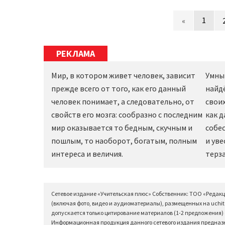
1
«
РЕКЛАМА
Мир, в котором живет человек, зависит
Умны
прежде всего от того, как его данный
найд
человек понимает, а следовательно, от
своих
свойств его мозга: сообразно с последним
как 
мир оказывается то бедным, скучным и
собес
пошлым, то наоборот, богатым, полным
и уве
интереса и величия.
терза
Сетевое издание «Учительская плюс» Собственник: ТОО «Редак
(включая фото, видео и аудиоматериалы), размещенных на uchit
допускается только цитирование материалов (1-2 предложения) с
Информационная продукция данного сетевого издания предназна