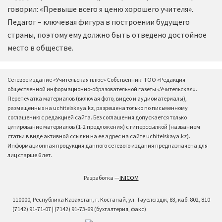
говорил: «Превыше всего я ценю хорошего учителя».
Педагог – ключевая фигура в построении будущего
страны, поэтому ему должно быть отведено достойное
место в обществе.
Сетевое издание «Учительская плюс» Собственник: ТОО «Редакция
общественной информационно-образовательной газеты «Учительская».
Перепечатка материалов (включая фото, видео и аудиоматериалы),
размещенных на uchitelskaya.kz, разрешена только по письменному
соглашению с редакцией сайта. Без соглашения допускается только
цитирование материалов (1-2 предложения) с гиперссылкой (названием
статьи в виде активной ссылки на ее адрес на сайте uchitelskaya.kz).
Информационная продукция данного сетевого издания предназначена для
лиц старше 6 лет.
Разработка —
INICOM
110000, Республика Казахстан, г. Костанай, ул. Тәуелсіздік, 83, каб. 802, 810
(7142) 91-71-07 | (7142) 91-73-69 (бухгалтерия, факс)