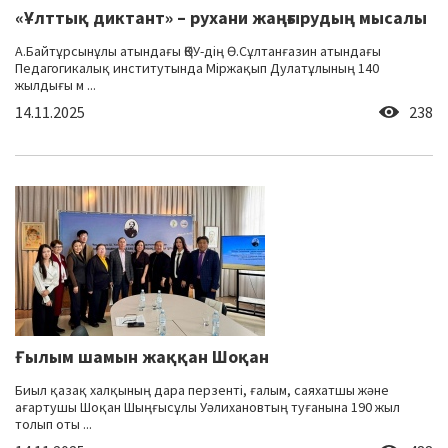
«Ұлттық диктант» – рухани жаңғырудың мысалы
А.Байтұрсынұлы атындағы ҚӨУ-дің Ө.Сұлтанғазин атындағы
Педагогикалық институтында Міржақып Дулатұлының 140
жылдығы м ...
14.11.2025
238
Ғылым шамын жаққан Шоқан
Биыл қазақ халқының дара перзенті, ғалым, саяхатшы және
ағартушы Шоқан Шыңғысұлы Уәлихановтың туғанына 190 жыл
толып оты ...