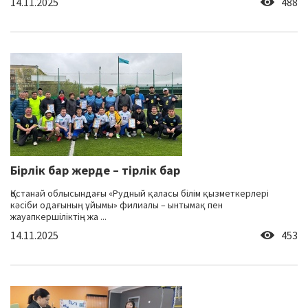
14.11.2025
488
Бірлік бар жерде – тірлік бар
Қостанай облысындағы «Рудный қаласы білім қызметкерлері
кәсіби одағының ұйымы» филиалы – ынтымақ пен
жауапкершіліктің жа ...
14.11.2025
453