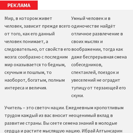
РЕКЛАМА
Мир, в котором живет
Умный человек и в
человек, зависит прежде всего
одиночестве найдёт
от того, как его данный
отличное развлечение в
человек понимает, а
своих мыслях и
следовательно, от свойств его
воображении, тогда как
мозга: сообразно с последним
даже беспрерывная смена
мир оказывается то бедным,
собеседников,
скучным и пошлым, то
спектаклей, поездок и
наоборот, богатым, полным
увеселений не оградит
интереса и величия.
тупицу от терзающей его
скуки.
Учитель – это светоч нации. Ежедневным кропотливым
трудом каждый из вас вносит неоценимый вклад в
развитие страны. Вы сеете семена знаний в молодые
сердца и растите мыслящую нацию. Ибрай Алтынсарин