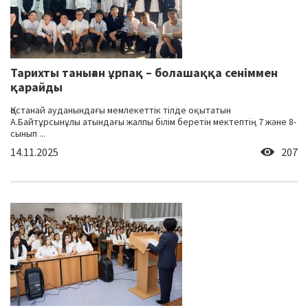
Тарихты таныған ұрпақ – болашаққа сеніммен
қарайды
Қостанай ауданындағы мемлекеттік тілде оқытатын
А.Байтұрсынұлы атындағы жалпы білім беретін мектептің 7 және 8-
сынып ...
14.11.2025
207