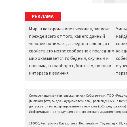
РЕКЛАМА
Мир, в котором живет человек, зависит
Умны
прежде всего от того, как его данный
найд
человек понимает, а следовательно, от
своих
свойств его мозга: сообразно с последним
как 
мир оказывается то бедным, скучным и
собес
пошлым, то наоборот, богатым, полным
и уве
интереса и величия.
терза
Сетевое издание «Учительская плюс» Собственник: ТОО «Редак
(включая фото, видео и аудиоматериалы), размещенных на uchit
допускается только цитирование материалов (1-2 предложения) с
Информационная продукция данного сетевого издания предназна
110000, Республика Казахстан, г. Костанай, ул. Тәуелсіздік, 83, ка