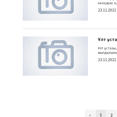
көзқарас қа
23.11.2021
Ұлт ұст
Ұлт ұстазы
жылдығына о
23.11.2021
1
«
2