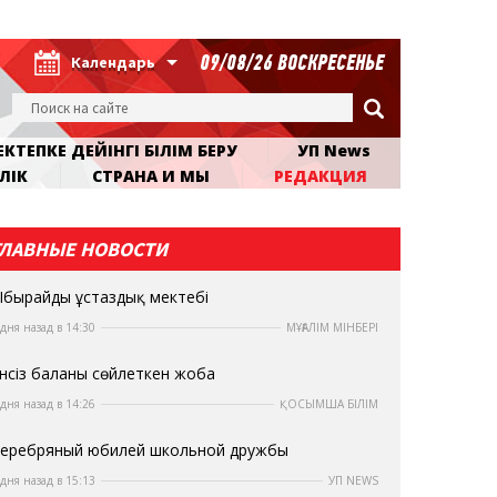
09/08/26 ВОСКРЕСЕНЬЕ
Календарь
КТЕПКЕ ДЕЙІНГІ БІЛІМ БЕРУ
УП News
ЛІК
СТРАНА И МЫ
РЕДАКЦИЯ
ГЛАВНЫЕ НОВОСТИ
бырайдың ұстаздық мектебі
 дня назад в 14:30
МҰҒАЛІМ МІНБЕРІ
нсіз баланы сөйлеткен жоба
 дня назад в 14:26
ҚОСЫМША БІЛІМ
еребряный юбилей школьной дружбы
 дня назад в 15:13
УП NEWS