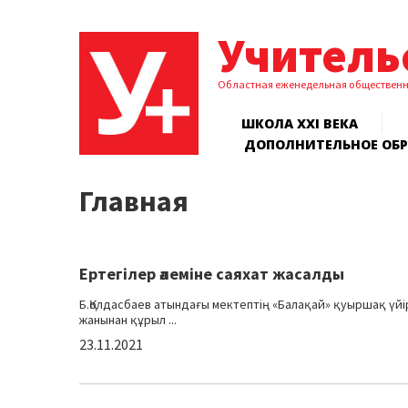
Учитель
Областная еженедельная обществен
ШКОЛА XXI ВЕКА
ДОПОЛНИТЕЛЬНОЕ ОБ
Главная
Ертегілер әлеміне саяхат жасалды
Б.Қолдасбаев атындағы мектептің «Балақай» қуыршақ үйі
жанынан құрыл ...
23.11.2021