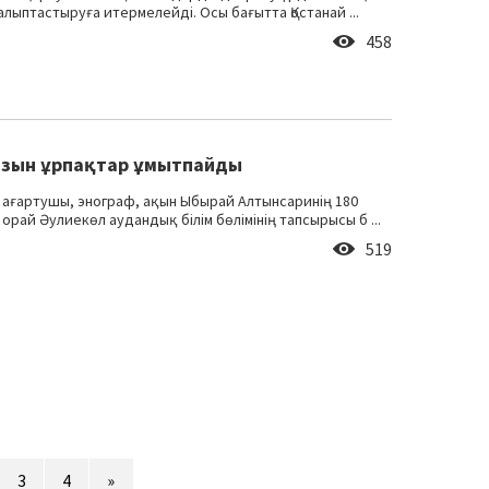
лыптастыруға итермелейді. Осы бағытта Қостанай ...
458
азын ұрпақтар ұмытпайды
, ағартушы, энограф, ақын Ыбырай Алтынсаринің 180
рай Әулиекөл аудандық білім бөлімінің тапсырысы б ...
519
3
4
»