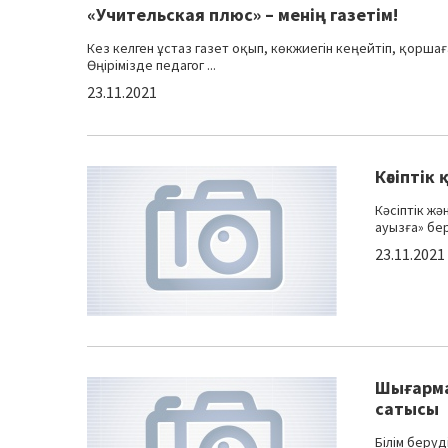
«Учительская плюс» – менің газетім!
Кез келген ұстаз газет оқып, көкжиегін кеңейтіп, қорша
Өңірімізде педагог ...
23.11.2021
Кәсіптік
Кәсіптік ж
ауызға» бер
23.11.2021
Шығарма
сатысы
Білім беру