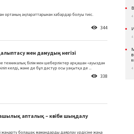
В
ған ортаның ақпараттарынан хабардар болуы тиіс.
4
344
И
4
М
 қалыптасу мен дамудың негізі
в
к
әне техникалық білім мен шеберліктер әрқашан «ауыздан
іліп келді, және де бұл дәстүр осы уақытқа де ...
4
338
шылық апталық – кәсіби шыңдалу
ді жаңарту болашақ мамандарды даярлау үрдісіне жаңа