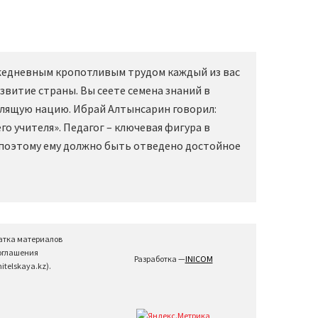
Ежедневным кропотливым трудом каждый из вас
звитие страны. Вы сеете семена знаний в
слящую нацию. Ибрай Алтынсарин говорил:
о учителя». Педагог – ключевая фигура в
 поэтому ему должно быть отведено достойное
атка материалов
соглашения
Разработка —
INICOM
telskaya.kz).