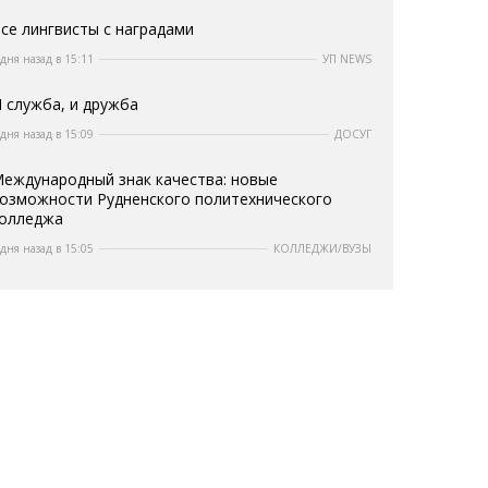
се лингвисты с наградами
 дня назад в 15:11
УП NEWS
 служба, и дружба
 дня назад в 15:09
ДОСУГ
еждународный знак качества: новые
озможности Рудненского политехнического
олледжа
 дня назад в 15:05
КОЛЛЕДЖИ/ВУЗЫ