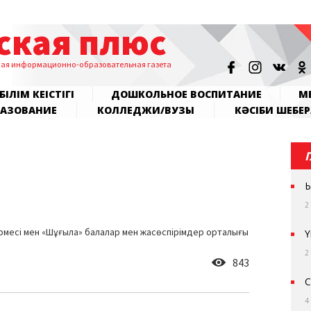
ская плюс
ная информационно-образовательная газета
БІЛІМ КЕҢІСТІГІ
ДОШКОЛЬНОЕ ВОСПИТАНИЕ
МЕ
РАЗОВАНИЕ
КОЛЛЕДЖИ/ВУЗЫ
КӘСІБИ ШЕБЕР
Ы
2
рмесі мен «Шұғыла» балалар мен жасөспірімдер орталығы
Ү
2
843
С
4