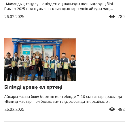
Мамандық таңдау – өмірдегі ең маңызды шешімдердің бірі.
Биылғы 2025 жыл жұмысшы мамандықтары үшін айтулы маң ...
26.02.2025
789
Білімді ұрпақ – ел ертеңі
Айсары жалпы білім беретін мектебінде 7–10-сыныптар арасында
«Білімді жастар – ел болашағы» тақырыбында пікірсайыс ө ...
26.02.2025
482