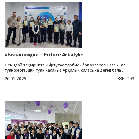
«Болашақ қала – Future Arkalyk»
Осындай тақырыпта «Біртұтас тәрбие» бағдарламасы аясында
туған жерге, яғни туған қаламыз Арқалық қаласына деген бала ...
26.02.2025
793