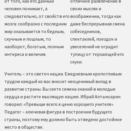
от того, как его данный
отличное развлечение в
человек понимает, а
своих мыслях и
следовательно, от свойств его
воображении, тогда как
мозга: сообразно с последним
даже беспрерывная смена
мир оказывается то бедным,
собеседников,
скучным и пошлым, то
спектаклей, поездок и
наоборот, богатым, полным
увеселений не оградит
интереса и величия.
тупицу от терзающей его
скуки.
Учитель – это светоч нации. Ежедневным кропотливым
трудом каждый из вас вносит неоценимый вклад в
развитие страны. Вы сеете семена знаний в молодые
сердца и растите мыслящую нацию. Ибрай Алтынсарин
говорил: «Превыше всего я ценю хорошего учителя».
Педагог – ключевая фигура в построении будущего
страны, поэтому ему должно быть отведено достойное
место в обществе.