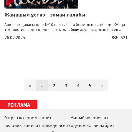
Жаңашыл ұстаз – заман талабы
Арқалық қаласындағы №10 жалпы білім беретін мектебінде «Жаңа
технологияларды қолдана отырып, білім алушылардың бәсек ...
26.02.2025
621
1
«
2
3
4
5
»
РЕКЛАМА
Мир, в котором живет
Умный человек и в
человек, зависит прежде всего
одиночестве найдёт