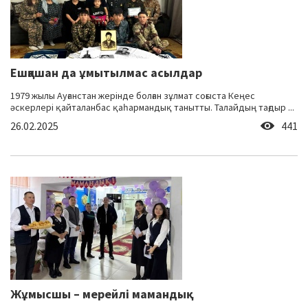
Ешқашан да ұмытылмас асылдар
1979 жылы Ауғанстан жерінде болған зұлмат соғыста Кеңес
әскерлері қайталанбас қаһармандық танытты. Талайдың тағдыр ...
26.02.2025
441
Жұмысшы – мерейлі мамандық