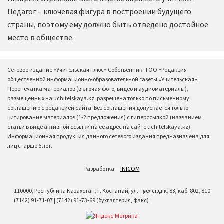
Педагог – ключевая фигура в построении будущего
страны, поэтому ему должно быть отведено достойное
место в обществе.
Сетевое издание «Учительская плюс» Собственник: ТОО «Редакция
общественной информационно-образовательной газеты «Учительская».
Перепечатка материалов (включая фото, видео и аудиоматериалы),
размещенных на uchitelskaya.kz, разрешена только по письменному
соглашению с редакцией сайта. Без соглашения допускается только
цитирование материалов (1-2 предложения) с гиперссылкой (названием
статьи в виде активной ссылки на ее адрес на сайте uchitelskaya.kz).
Информационная продукция данного сетевого издания предназначена для
лиц старше 6 лет.
Разработка —
INICOM
110000, Республика Казахстан, г. Костанай, ул. Тәуелсіздік, 83, каб. 802, 810
(7142) 91-71-07 | (7142) 91-73-69 (бухгалтерия, факс)