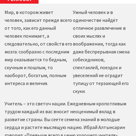
Мир, в котором живет
Умный человек и в
человек, зависит прежде всего
одиночестве найдёт
от того, как его данный
отличное развлечение в
человек понимает, а
своих мыслях и
следовательно, от свойств его
воображении, тогда как
мозга: сообразно с последним
даже беспрерывная смена
мир оказывается то бедным,
собеседников,
скучным и пошлым, то
спектаклей, поездок и
наоборот, богатым, полным
увеселений не оградит
интереса и величия.
тупицу от терзающей его
скуки.
Учитель – это светоч нации. Ежедневным кропотливым
трудом каждый из вас вносит неоценимый вклад в
развитие страны. Вы сеете семена знаний в молодые
сердца и растите мыслящую нацию. Ибрай Алтынсарин
говорил: «Превыше всего я ценю хорошего учителя».