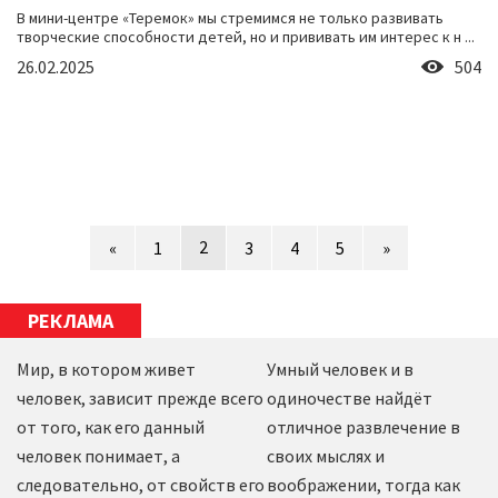
В мини-центре «Теремок» мы стремимся не только развивать
творческие способности детей, но и прививать им интерес к н ...
26.02.2025
504
2
«
1
3
4
5
»
РЕКЛАМА
Мир, в котором живет
Умный человек и в
человек, зависит прежде всего
одиночестве найдёт
от того, как его данный
отличное развлечение в
человек понимает, а
своих мыслях и
следовательно, от свойств его
воображении, тогда как