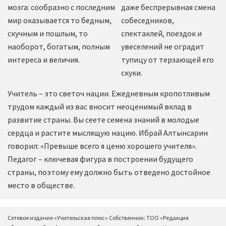
мозга: сообразно с последним
даже беспрерывная смена
мир оказывается то бедным,
собеседников,
скучным и пошлым, то
спектаклей, поездок и
наоборот, богатым, полным
увеселений не оградит
интереса и величия.
тупицу от терзающей его
скуки.
Учитель – это светоч нации. Ежедневным кропотливым
трудом каждый из вас вносит неоценимый вклад в
развитие страны. Вы сеете семена знаний в молодые
сердца и растите мыслящую нацию. Ибрай Алтынсарин
говорил: «Превыше всего я ценю хорошего учителя».
Педагог – ключевая фигура в построении будущего
страны, поэтому ему должно быть отведено достойное
место в обществе.
Сетевое издание «Учительская плюс» Собственник: ТОО «Редакция