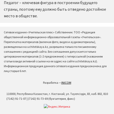
Педагог – ключевая фигура в построении будущего
страны, поэтому ему должно быть отведено достойное
место в обществе.
Сетевое издание «Учительская плюс» Собственник: ТОО «Редакция
общественной информационно-образовательной газеты «Учительская».
Перепечатка материалов (включая фото, видео и аудиоматериалы),
размещенных на uchitelskaya.kz, разрешена только по письменному
соглашению с редакцией сайта. Без соглашения допускается только
цитирование материалов (1-2 предложения) с гиперссылкой (названием
статьи в виде активной ссылки на ее адрес на сайте uchitelskaya.kz).
Информационная продукция данного сетевого издания предназначена для
лиц старше 6 лет.
Разработка —
INICOM
110000, Республика Казахстан, г. Костанай, ул. Тәуелсіздік, 83, каб. 802, 810
(7142) 91-71-07 | (7142) 91-73-69 (бухгалтерия, факс)