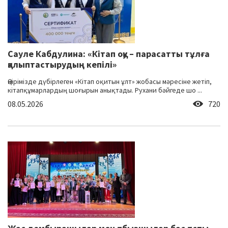
Сауле Кабдулина: «Кітап оқу – парасатты тұлға
қалыптастырудың кепілі»
Өңірімізде дүбірлеген «Кітап оқитын ұлт» жобасы мәресіне жетіп,
кітапқұмарлардың шоғырын анықтады. Рухани бәйгеде шо ...
08.05.2026
720