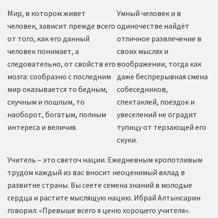
Мир, в котором живет
Умный человек и в
человек, зависит прежде всего
одиночестве найдёт
от того, как его данный
отличное развлечение в
человек понимает, а
своих мыслях и
следовательно, от свойств его
воображении, тогда как
мозга: сообразно с последним
даже беспрерывная смена
мир оказывается то бедным,
собеседников,
скучным и пошлым, то
спектаклей, поездок и
наоборот, богатым, полным
увеселений не оградит
интереса и величия.
тупицу от терзающей его
скуки.
Учитель – это светоч нации. Ежедневным кропотливым
трудом каждый из вас вносит неоценимый вклад в
развитие страны. Вы сеете семена знаний в молодые
сердца и растите мыслящую нацию. Ибрай Алтынсарин
говорил: «Превыше всего я ценю хорошего учителя».