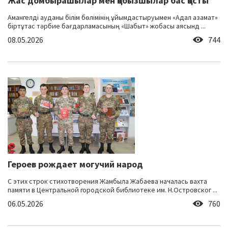
Жас домбырашылар мен қобызшылар бас қосты
Амангелді ауданы білім бөлімінің ұйымдастыруымен «Адал азамат»
біртұтас тәрбие бағдарламасының «Шабыт» жобасы аясынд ...
08.05.2026
744
Героев рождает могучий народ
С этих строк стихотворения Жамбыла Жабаева началась вахта
памяти в Центральной городской библиотеке им. Н.Островског ...
06.05.2026
760