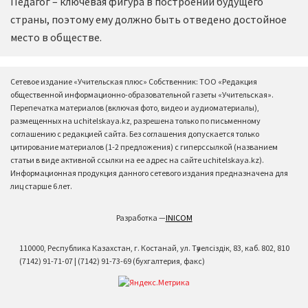
Педагог – ключевая фигура в построении будущего
страны, поэтому ему должно быть отведено достойное
место в обществе.
Сетевое издание «Учительская плюс» Собственник: ТОО «Редакция
общественной информационно-образовательной газеты «Учительская».
Перепечатка материалов (включая фото, видео и аудиоматериалы),
размещенных на uchitelskaya.kz, разрешена только по письменному
соглашению с редакцией сайта. Без соглашения допускается только
цитирование материалов (1-2 предложения) с гиперссылкой (названием
статьи в виде активной ссылки на ее адрес на сайте uchitelskaya.kz).
Информационная продукция данного сетевого издания предназначена для
лиц старше 6 лет.
Разработка —
INICOM
110000, Республика Казахстан, г. Костанай, ул. Тәуелсіздік, 83, каб. 802, 810
(7142) 91-71-07 | (7142) 91-73-69 (бухгалтерия, факс)