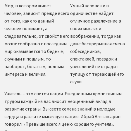
Мир, в котором живет
Умный человек и в
человек, зависит прежде всего
одиночестве найдёт
от того, как его данный
отличное развлечение в
человек понимает, а
своих мыслях и
следовательно, от свойств его
воображении, тогда как
мозга: сообразно с последним
даже беспрерывная смена
мир оказывается то бедным,
собеседников,
скучным и пошлым, то
спектаклей, поездок и
наоборот, богатым, полным
увеселений не оградит
интереса и величия.
тупицу от терзающей его
скуки.
Учитель – это светоч нации. Ежедневным кропотливым
трудом каждый из вас вносит неоценимый вклад в
развитие страны. Вы сеете семена знаний в молодые
сердца и растите мыслящую нацию. Ибрай Алтынсарин
говорил: «Превыше всего я ценю хорошего учителя».