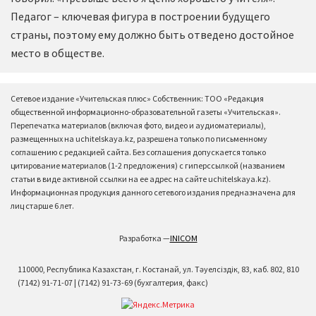
Педагог – ключевая фигура в построении будущего
страны, поэтому ему должно быть отведено достойное
место в обществе.
Сетевое издание «Учительская плюс» Собственник: ТОО «Редакция
общественной информационно-образовательной газеты «Учительская».
Перепечатка материалов (включая фото, видео и аудиоматериалы),
размещенных на uchitelskaya.kz, разрешена только по письменному
соглашению с редакцией сайта. Без соглашения допускается только
цитирование материалов (1-2 предложения) с гиперссылкой (названием
статьи в виде активной ссылки на ее адрес на сайте uchitelskaya.kz).
Информационная продукция данного сетевого издания предназначена для
лиц старше 6 лет.
Разработка —
INICOM
110000, Республика Казахстан, г. Костанай, ул. Тәуелсіздік, 83, каб. 802, 810
(7142) 91-71-07 | (7142) 91-73-69 (бухгалтерия, факс)