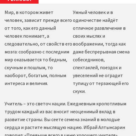
Мир, в котором живет
Умный человек и в
человек, зависит прежде всего
одиночестве найдёт
от того, как его данный
отличное развлечение в
человек понимает, а
своих мыслях и
следовательно, от свойств его
воображении, тогда как
мозга: сообразно с последним
даже беспрерывная смена
мир оказывается то бедным,
собеседников,
скучным и пошлым, то
спектаклей, поездок и
наоборот, богатым, полным
увеселений не оградит
интереса и величия.
тупицу от терзающей его
скуки.
Учитель – это светоч нации. Ежедневным кропотливым
трудом каждый из вас вносит неоценимый вклад в
развитие страны. Вы сеете семена знаний в молодые
сердца и растите мыслящую нацию. Ибрай Алтынсарин
говорил: «Превыше всего я ценю хорошего учителя».