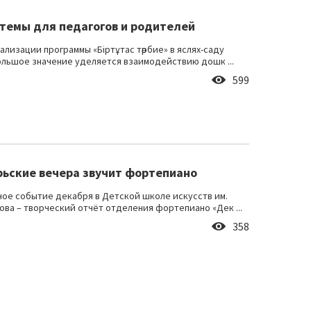
темы для педагогов и родителей
ализации программы «Біртұтас тәрбие» в яслях-саду
ольшое значение уделяется взаимодействию дошк ...
599
рьские вечера звучит фортепиано
ое событие декабря в Детской школе искусств им.
ова – творческий отчёт отделения фортепиано «Дек ...
358