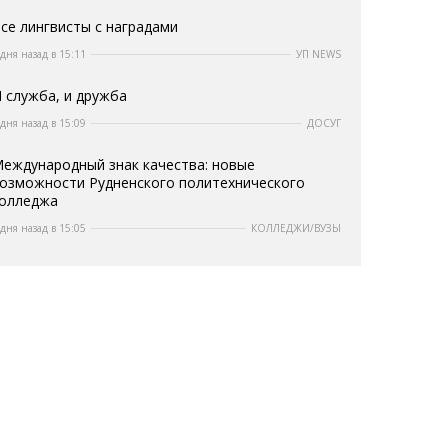
се лингвисты с наградами
 дня назад в 15:11
УП NEWS
 служба, и дружба
 дня назад в 15:09
ДОСУГ
еждународный знак качества: новые
озможности Рудненского политехнического
олледжа
 дня назад в 15:05
КОЛЛЕДЖИ/ВУЗЫ