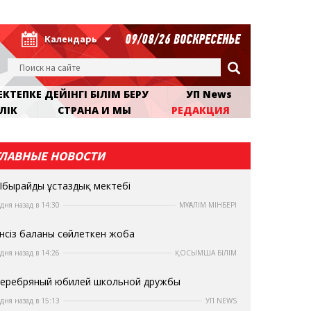
09/08/26 ВОСКРЕСЕНЬЕ
Календарь
КТЕПКЕ ДЕЙІНГІ БІЛІМ БЕРУ
УП News
ЛІК
СТРАНА И МЫ
РЕДАКЦИЯ
ГЛАВНЫЕ НОВОСТИ
бырайдың ұстаздық мектебі
 дня назад в 14:30
МҰҒАЛІМ МІНБЕРІ
нсіз баланы сөйлеткен жоба
 дня назад в 14:26
ҚОСЫМША БІЛІМ
еребряный юбилей школьной дружбы
 дня назад в 15:13
УП NEWS