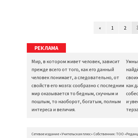
«
1
2
РЕКЛАМА
Мир, в котором живет человек, зависит
Умны
прежде всего от того, как его данный
найд
человек понимает, а следовательно, от
своих
свойств его мозга: сообразно с последним
как 
мир оказывается то бедным, скучным и
собес
пошлым, то наоборот, богатым, полным
и уве
интереса и величия.
терза
Сетевое издание «Учительская плюс» Собственник: ТОО «Редак