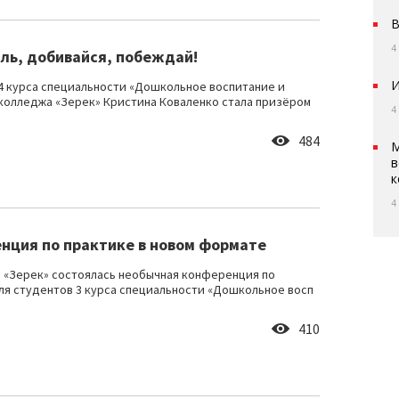
В
4
ель, добивайся, побеждай!
И
4 курса специальности «Дошкольное воспитание и
колледжа «Зерек» Кристина Коваленко стала призёром
4
484
М
в
к
4
нция по практике в новом формате
 «Зерек» состоялась необычная конференция по
ля студентов 3 курса специальности «Дошкольное восп
410