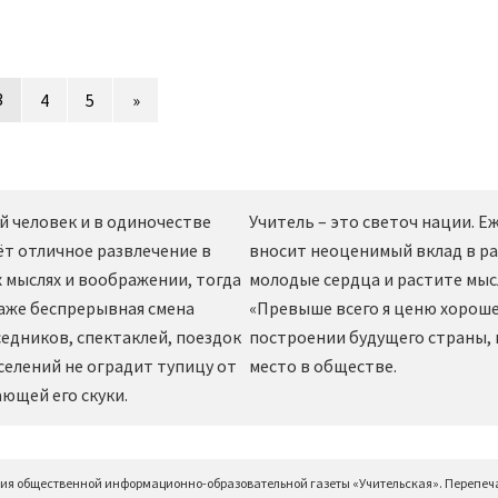
3
4
5
»
й человек и в одиночестве
Учитель – это светоч нации. 
ёт отличное развлечение в
вносит неоценимый вклад в ра
 мыслях и воображении, тогда
молодые сердца и растите мы
даже беспрерывная смена
«Превыше всего я ценю хорошег
едников, спектаклей, поездок
построении будущего страны,
селений не оградит тупицу от
место в обществе.
ющей его скуки.
ция общественной информационно-образовательной газеты «Учительская». Перепеч