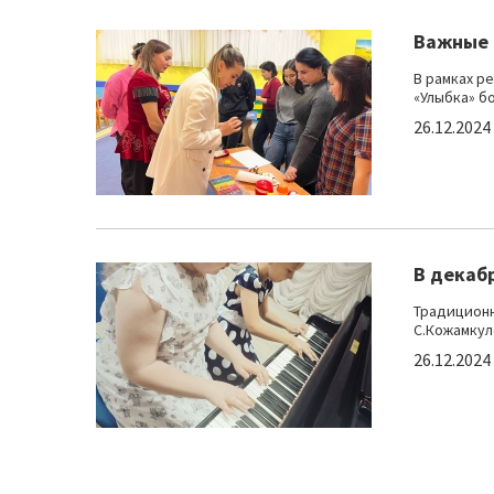
Важные 
В рамках ре
«Улыбка» б
26.12.2024
В декаб
Традиционн
С.Кожамкул
26.12.2024