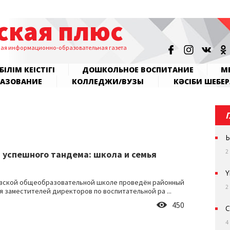
ская плюс
ная информационно-образовательная газета
БІЛІМ КЕҢІСТІГІ
ДОШКОЛЬНОЕ ВОСПИТАНИЕ
МЕ
РАЗОВАНИЕ
КОЛЛЕДЖИ/ВУЗЫ
КӘСІБИ ШЕБЕР
Ы
2
 успешного тандема: школа и семья
Ү
евской общеобразовательной школе проведён районный
2
я заместителей директоров по воспитательной ра ...
450
С
4