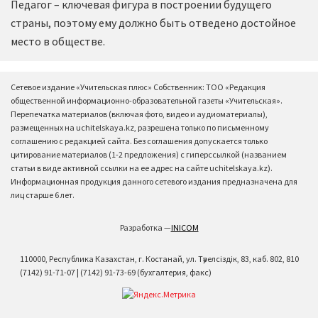
Педагог – ключевая фигура в построении будущего
страны, поэтому ему должно быть отведено достойное
место в обществе.
Сетевое издание «Учительская плюс» Собственник: ТОО «Редакция
общественной информационно-образовательной газеты «Учительская».
Перепечатка материалов (включая фото, видео и аудиоматериалы),
размещенных на uchitelskaya.kz, разрешена только по письменному
соглашению с редакцией сайта. Без соглашения допускается только
цитирование материалов (1-2 предложения) с гиперссылкой (названием
статьи в виде активной ссылки на ее адрес на сайте uchitelskaya.kz).
Информационная продукция данного сетевого издания предназначена для
лиц старше 6 лет.
Разработка —
INICOM
110000, Республика Казахстан, г. Костанай, ул. Тәуелсіздік, 83, каб. 802, 810
(7142) 91-71-07 | (7142) 91-73-69 (бухгалтерия, факс)