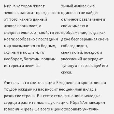
Мир, в котором живет
Умный человек и в
человек, зависит прежде всего
одиночестве найдёт
от того, как его данный
отличное развлечение в
человек понимает, а
своих мыслях и
следовательно, от свойств его
воображении, тогда как
мозга: сообразно с последним
даже беспрерывная смена
мир оказывается то бедным,
собеседников,
скучным и пошлым, то
спектаклей, поездок и
наоборот, богатым, полным
увеселений не оградит
интереса и величия.
тупицу от терзающей его
скуки.
Учитель – это светоч нации. Ежедневным кропотливым
трудом каждый из вас вносит неоценимый вклад в
развитие страны. Вы сеете семена знаний в молодые
сердца и растите мыслящую нацию. Ибрай Алтынсарин
говорил: «Превыше всего я ценю хорошего учителя».