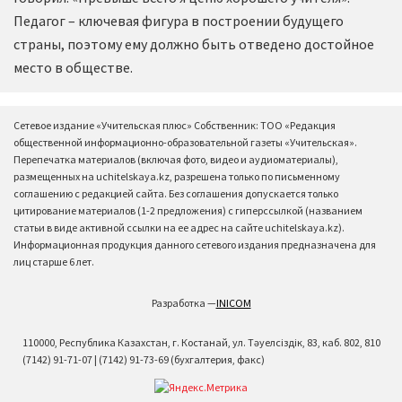
Педагог – ключевая фигура в построении будущего
страны, поэтому ему должно быть отведено достойное
место в обществе.
Сетевое издание «Учительская плюс» Собственник: ТОО «Редакция
общественной информационно-образовательной газеты «Учительская».
Перепечатка материалов (включая фото, видео и аудиоматериалы),
размещенных на uchitelskaya.kz, разрешена только по письменному
соглашению с редакцией сайта. Без соглашения допускается только
цитирование материалов (1-2 предложения) с гиперссылкой (названием
статьи в виде активной ссылки на ее адрес на сайте uchitelskaya.kz).
Информационная продукция данного сетевого издания предназначена для
лиц старше 6 лет.
Разработка —
INICOM
110000, Республика Казахстан, г. Костанай, ул. Тәуелсіздік, 83, каб. 802, 810
(7142) 91-71-07 | (7142) 91-73-69 (бухгалтерия, факс)