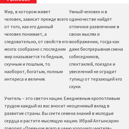
Мир, в котором живет
Умный человек и в
человек, зависит прежде всего
одиночестве найдёт
от того, как его данный
отличное развлечение в
человек понимает, а
своих мыслях и
следовательно, от свойств его
воображении, тогда как
мозга: сообразно с последним
даже беспрерывная смена
мир оказывается то бедным,
собеседников,
скучным и пошлым, то
спектаклей, поездок и
наоборот, богатым, полным
увеселений не оградит
интереса и величия.
тупицу от терзающей его
скуки.
Учитель – это светоч нации. Ежедневным кропотливым
трудом каждый из вас вносит неоценимый вклад в
развитие страны. Вы сеете семена знаний в молодые
сердца и растите мыслящую нацию. Ибрай Алтынсарин
говорил: «Превыше всего я ценю хорошего учителя».