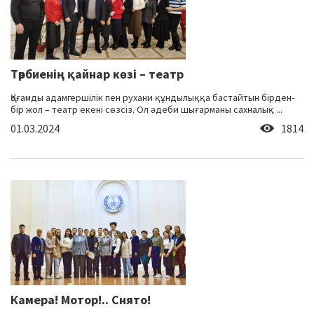
Тәрбиенің қайнар көзі – театр
Қоғамды адамгершілік пен рухани құндылыққа бастайтын бірден-
бір жол – театр екені сөзсіз. Ол әдеби шығарманы сахналық ...
01.03.2024
1814
Камера! Мотор!.. Снято!