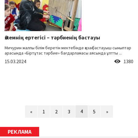
Әжемнің ертегісі – тәрбиенің бастауы
Мичурин жалпы білім беретін мектебінде қазақ бастауыш сыныптар
арасында «Біртұтас тәрбие» бағдарламасы аясында ұлтты ...
15.03.2024
1380
4
«
1
2
3
5
»
РЕКЛАМА