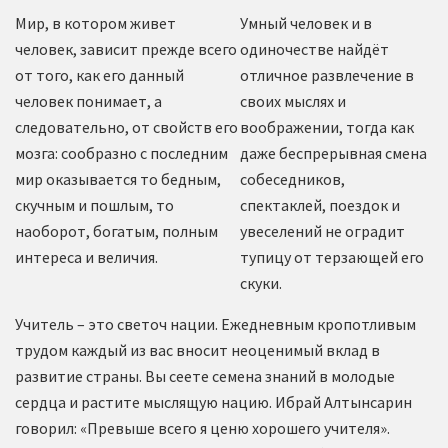
Мир, в котором живет
Умный человек и в
человек, зависит прежде всего
одиночестве найдёт
от того, как его данный
отличное развлечение в
человек понимает, а
своих мыслях и
следовательно, от свойств его
воображении, тогда как
мозга: сообразно с последним
даже беспрерывная смена
мир оказывается то бедным,
собеседников,
скучным и пошлым, то
спектаклей, поездок и
наоборот, богатым, полным
увеселений не оградит
интереса и величия.
тупицу от терзающей его
скуки.
Учитель – это светоч нации. Ежедневным кропотливым
трудом каждый из вас вносит неоценимый вклад в
развитие страны. Вы сеете семена знаний в молодые
сердца и растите мыслящую нацию. Ибрай Алтынсарин
говорил: «Превыше всего я ценю хорошего учителя».