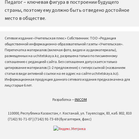
Педагог – ключевая фигура в построении будущего
страны, поэтому ему должно быть отведено достойное
место в обществе.
Сетевое издание «Учительская плюс» Собственник: ТОО «Редакция
общественной информационно-образовательной газеты «Учительская».
Перепечатка материалов (включая фото, видео и аудиоматериалы),
размещенных на uchitelskaya.kz, разрешена только по письменному
соглашению с редакцией сайта. Без соглашения допускается только
цитирование материалов (1-2 предложения) с гиперссылкой (названием
статьи в виде активной ссылки на ее адрес на сайте uchitelskaya.kz).
Информационная продукция данного сетевого издания предназначена для
лиц старше 6 лет.
Разработка —
INICOM
110000, Республика Казахстан, г. Костанай, ул. Тәуелсіздік, 83, каб. 802, 810
(7142) 91-71-07 | (7142) 91-73-69 (бухгалтерия, факс)