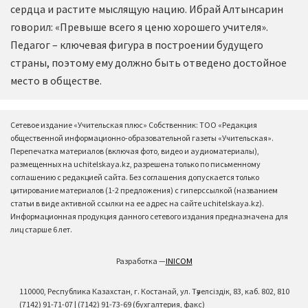
сердца и растите мыслящую нацию. Ибрай Алтынсарин
говорил: «Превыше всего я ценю хорошего учителя».
Педагог – ключевая фигура в построении будущего
страны, поэтому ему должно быть отведено достойное
место в обществе.
Сетевое издание «Учительская плюс» Собственник: ТОО «Редакция
общественной информационно-образовательной газеты «Учительская».
Перепечатка материалов (включая фото, видео и аудиоматериалы),
размещенных на uchitelskaya.kz, разрешена только по письменному
соглашению с редакцией сайта. Без соглашения допускается только
цитирование материалов (1-2 предложения) с гиперссылкой (названием
статьи в виде активной ссылки на ее адрес на сайте uchitelskaya.kz).
Информационная продукция данного сетевого издания предназначена для
лиц старше 6 лет.
Разработка —
INICOM
110000, Республика Казахстан, г. Костанай, ул. Тәуелсіздік, 83, каб. 802, 810
(7142) 91-71-07 | (7142) 91-73-69 (бухгалтерия, факс)