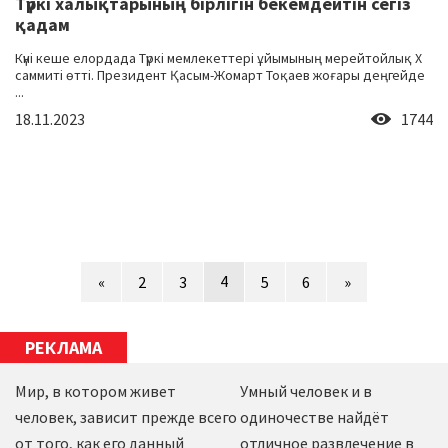
Түркі халықтарының бірлігін бекемдейтін сегіз
қадам
Күні кеше елордада Түркі мемлекеттері ұйымының мерейтойлық X
саммиті өтті. Президент Қасым-Жомарт Тоқаев жоғары деңгейде
...
18.11.2023
1744
4
«
2
3
5
6
»
РЕКЛАМА
Мир, в котором живет
Умный человек и в
человек, зависит прежде всего
одиночестве найдёт
от того, как его данный
отличное развлечение в