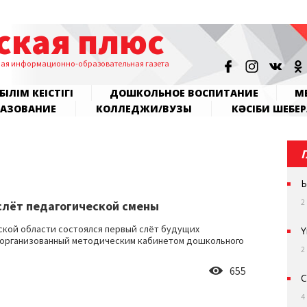
ская плюс
ная информационно-образовательная газета
БІЛІМ КЕҢІСТІГІ
ДОШКОЛЬНОЕ ВОСПИТАНИЕ
МЕ
РАЗОВАНИЕ
КОЛЛЕДЖИ/ВУЗЫ
КӘСІБИ ШЕБЕР
Ы
2
слёт педагогической смены
ской области состоялся первый слёт будущих
Ү
 организованный методическим кабинетом дошкольного
2
655
С
4