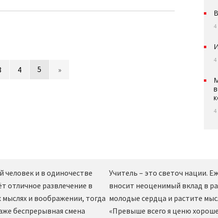
В
4
И
4
5
3
4
»
М
в
к
4
й человек и в одиночестве
Учитель – это светоч нации. 
ёт отличное развлечение в
вносит неоценимый вклад в ра
 мыслях и воображении, тогда
молодые сердца и растите мы
даже беспрерывная смена
«Превыше всего я ценю хорошег