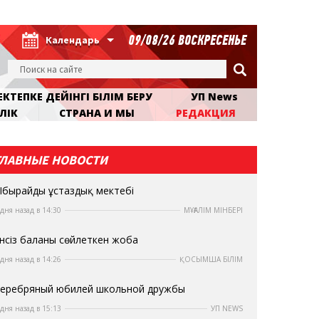
09/08/26 ВОСКРЕСЕНЬЕ
Календарь
КТЕПКЕ ДЕЙІНГІ БІЛІМ БЕРУ
УП News
ЛІК
СТРАНА И МЫ
РЕДАКЦИЯ
ГЛАВНЫЕ НОВОСТИ
бырайдың ұстаздық мектебі
 дня назад в 14:30
МҰҒАЛІМ МІНБЕРІ
нсіз баланы сөйлеткен жоба
 дня назад в 14:26
ҚОСЫМША БІЛІМ
еребряный юбилей школьной дружбы
 дня назад в 15:13
УП NEWS