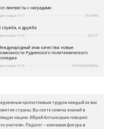
се лингвисты с наградами
 дня назад в 15:11
УП NEWS
 служба, и дружба
 дня назад в 15:09
ДОСУГ
еждународный знак качества: новые
озможности Рудненского политехнического
олледжа
 дня назад в 15:05
КОЛЛЕДЖИ/ВУЗЫ
Ежедневным кропотливым трудом каждый из вас
звитие страны. Вы сеете семена знаний в
слящую нацию. Ибрай Алтынсарин говорил:
о учителя». Педагог – ключевая фигура в