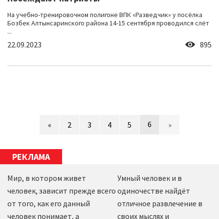
На учебно-тренировочном полигоне ВПК «Разведчик» у посёлка
Бозбек Алтынсаринского района 14-15 сентября проводился слёт
...
22.09.2023
895
6
«
2
3
4
5
»
РЕКЛАМА
Мир, в котором живет
Умный человек и в
человек, зависит прежде всего
одиночестве найдёт
от того, как его данный
отличное развлечение в
человек понимает, а
своих мыслях и