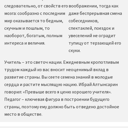
следовательно, от свойств его
воображении, тогда как
мозга: сообразно с последним
даже беспрерывная смена
мир оказывается то бедным,
собеседников,
скучным и пошлым, то
спектаклей, поездок и
наоборот, богатым, полным
увеселений не оградит
интереса и величия.
тупицу от терзающей его
скуки.
Учитель – это светоч нации. Ежедневным кропотливым
трудом каждый из вас вносит неоценимый вклад в
развитие страны. Вы сеете семена знаний в молодые
сердца и растите мыслящую нацию. Ибрай Алтынсарин
говорил: «Превыше всего я ценю хорошего учителя».
Педагог – ключевая фигура в построении будущего
страны, поэтому ему должно быть отведено достойное
место в обществе.