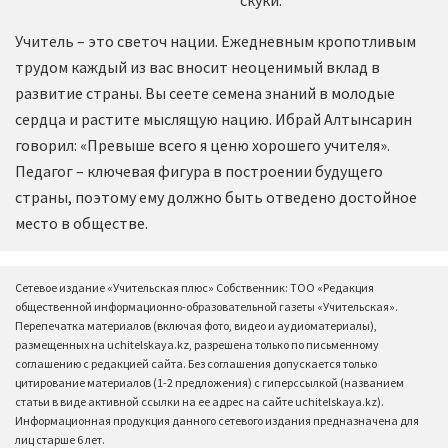
Учитель – это светоч нации. Ежедневным кропотливым
трудом каждый из вас вносит неоценимый вклад в
развитие страны. Вы сеете семена знаний в молодые
сердца и растите мыслящую нацию. Ибрай Алтынсарин
говорил: «Превыше всего я ценю хорошего учителя».
Педагог – ключевая фигура в построении будущего
страны, поэтому ему должно быть отведено достойное
место в обществе.
Сетевое издание «Учительская плюс» Собственник: ТОО «Редакция
общественной информационно-образовательной газеты «Учительская».
Перепечатка материалов (включая фото, видео и аудиоматериалы),
размещенных на uchitelskaya.kz, разрешена только по письменному
соглашению с редакцией сайта. Без соглашения допускается только
цитирование материалов (1-2 предложения) с гиперссылкой (названием
статьи в виде активной ссылки на ее адрес на сайте uchitelskaya.kz).
Информационная продукция данного сетевого издания предназначена для
лиц старше 6 лет.