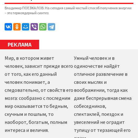
Владимир ПОЕЗЖАЛОВ: На сегодня самый чистый способ получения энергии
– это термоядерный синтез
РЕКЛАМА
Мир, в котором живет
Умный человек и в
человек, зависит прежде всего
одиночестве найдёт
от того, как его данный
отличное развлечение в
человек понимает, а
своих мыслях и
следовательно, от свойств его
воображении, тогда как
мозга: сообразно с последним
даже беспрерывная смена
мир оказывается то бедным,
собеседников,
скучным и пошлым, то
спектаклей, поездок и
наоборот, богатым, полным
увеселений не оградит
интереса и величия.
тупицу от терзающей его
скуки.