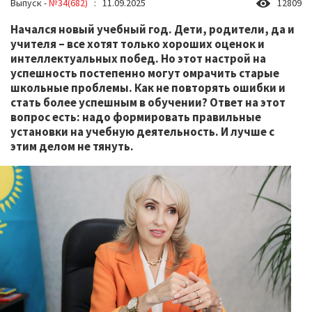
Выпуск -
№34(682)
: 11.09.2025
12809
Начался новый учебный год. Дети, родители, да и
учителя – все хотят только хороших оценок и
интеллектуальных побед. Но этот настрой на
успешность постепенно могут омрачить старые
школьные проблемы. Как не повторять ошибки и
стать более успешным в обучении? Ответ на этот
вопрос есть: надо формировать правильные
установки на учебную деятельность. И лучше с
этим делом не тянуть.