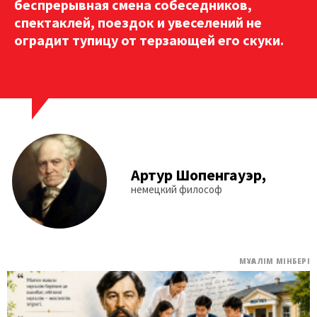
беспрерывная смена собеседников,
спектаклей, поездок и увеселений не
оградит тупицу от терзающей его скуки.
Артур Шопенгауэр,
немецкий философ
МҰҒАЛІМ МІНБЕРІ