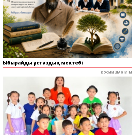
Ыбырайдың ұстаздық мектебі
ҚОСЫМША БІЛІМ