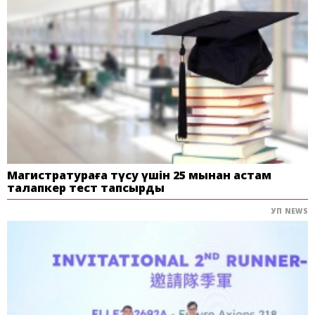
Магистратураға түсу үшін 25 мыңнан астам
талапкер тест тапсырды
УП NEWS