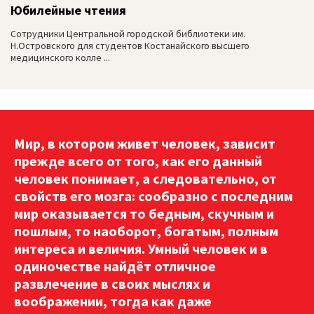
Юбилейные чтения
Сотрудники Центральной городской библиотеки им.
Н.Островского для студентов Костанайского высшего
медицинского колле ...
Мир, в котором живет человек, зависит
прежде всего от того, как его данный
человек понимает, а следовательно, от
свойств его мозга: сообразно с последним
мир оказывается то бедным, скучным и
пошлым, то наоборот, богатым, полным
интереса и величия. Умный человек и в
одиночестве найдёт отличное
развлечение в своих мыслях и
воображении, тогда как даже