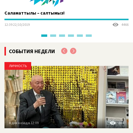
Рухани байлығымызды насихаттау
14:02 26/02/2021
5643
СОБЫТИЯ НЕДЕЛИ
ЛИЧНОСТЬ
4 дня назад в 12:09
384