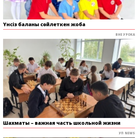
Үнсіз баланы сөйлеткен жоба
ВНЕ УРОКА
Шахматы – важная часть школьной жизни
УП NEWS