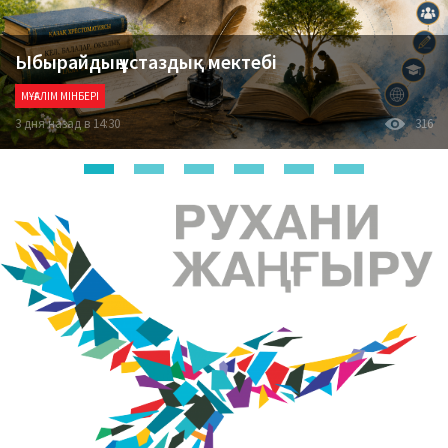
Ыбырайдың ұстаздық мектебі
МҰҒАЛІМ МІНБЕРІ
3 дня назад в 14:30
316