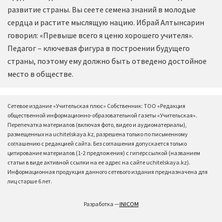
развитие страны. Вы сеете семена знаний в молодые
сердца и растите мыслящую нацию. Ибрай Алтынсарин
говорил: «Превыше всего я ценю хорошего учителя».
Педагог – ключевая фигура в построении будущего
страны, поэтому ему должно быть отведено достойное
место в обществе.
Сетевое издание «Учительская плюс» Собственник: ТОО «Редакция
общественной информационно-образовательной газеты «Учительская».
Перепечатка материалов (включая фото, видео и аудиоматериалы),
размещенных на uchitelskaya.kz, разрешена только по письменному
соглашению с редакцией сайта. Без соглашения допускается только
цитирование материалов (1-2 предложения) с гиперссылкой (названием
статьи в виде активной ссылки на ее адрес на сайте uchitelskaya.kz).
Информационная продукция данного сетевого издания предназначена для
лиц старше 6 лет.
Разработка —
INICOM