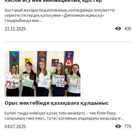
Қостанай жоғары педагогикалық колледжінде әлеуметтік
серіктестіктердің қатысумен «Дипломнан жұмысқа»
тақырыбында мек ...
21.11.2025
435
Орыс мектебінде қазақшаға құлшыныс
Бүгінгі таңда елімізде қазақ тілін меңгерту – тек білім беру
саласының ғана емес, тұтас қоғамның алдындағы маңызды м ...
04.07.2025
770