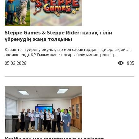
Steppe Games & Steppe Rider: қазақ тілін
үйренудің жаңа толқыны
Қазақ тілін үйрену оқулықтар мен сабақтардан – цифрлық ойын
әлеміне енді. ҚР Ғылым және жоғары білім министрлігінің ...
05.03.2026
985
Кәсіби өсу мен инновациялық әдістер