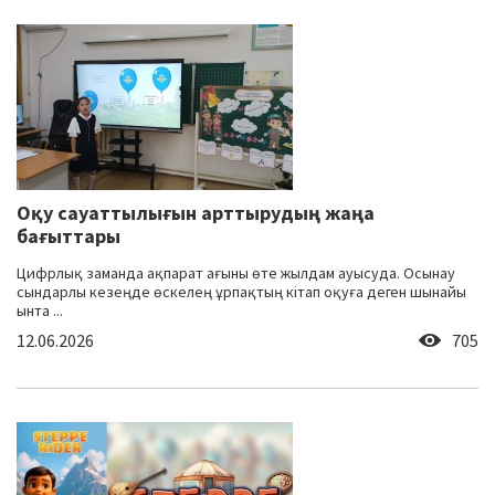
Оқу сауаттылығын арттырудың жаңа
бағыттары
Цифрлық заманда ақпарат ағыны өте жылдам ауысуда. Осынау
сындарлы кезеңде өскелең ұрпақтың кітап оқуға деген шынайы
ынта ...
12.06.2026
705