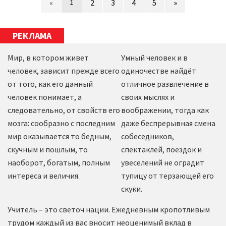
1
«
2
3
4
5
»
РЕКЛАМА
Мир, в котором живет
Умный человек и в
человек, зависит прежде всего
одиночестве найдёт
от того, как его данный
отличное развлечение в
человек понимает, а
своих мыслях и
следовательно, от свойств его
воображении, тогда как
мозга: сообразно с последним
даже беспрерывная смена
мир оказывается то бедным,
собеседников,
скучным и пошлым, то
спектаклей, поездок и
наоборот, богатым, полным
увеселений не оградит
интереса и величия.
тупицу от терзающей его
скуки.
Учитель – это светоч нации. Ежедневным кропотливым
трудом каждый из вас вносит неоценимый вклад в