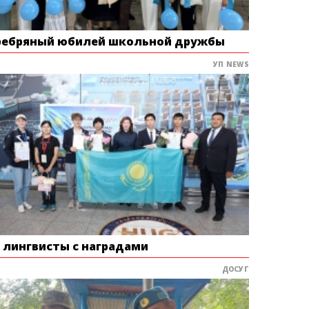
ребряный юбилей школьной дружбы
УП NEWS
е лингвисты с наградами
ДОСУГ