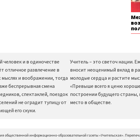
Ме
во
по
й человек и в одиночестве
Учитель – это светоч нации. 
ёт отличное развлечение в
вносит неоценимый вклад в ра
 мыслях и воображении, тогда
молодые сердца и растите мы
даже беспрерывная смена
«Превыше всего я ценю хорошег
едников, спектаклей, поездок
построении будущего страны,
селений не оградит тупицу от
место в обществе.
ющей его скуки.
ция общественной информационно-образовательной газеты «Учительская». Перепеч