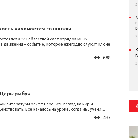
2
М
в
ность начинается со школы
к
2
остоялся XXVIII областной слёт отрядов юных
в движения – событие, которое ежегодно служит ключе
Ю
г
688
2
«Царь-рыбу»
ок литературы может изменить взгляд на мир и
ействовать. Всё началось на уроке, когда мы, учени ...
437