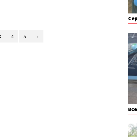
Се
3
4
5
»
Вс