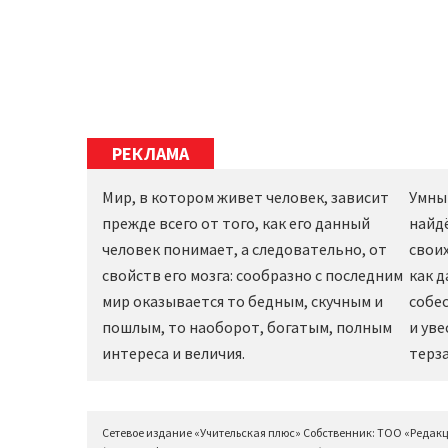
РЕКЛАМА
Мир, в котором живет человек, зависит
Умны
прежде всего от того, как его данный
найд
человек понимает, а следовательно, от
своих
свойств его мозга: сообразно с последним
как 
мир оказывается то бедным, скучным и
собес
пошлым, то наоборот, богатым, полным
и уве
интереса и величия.
терза
Сетевое издание «Учительская плюс» Собственник: ТОО «Редак