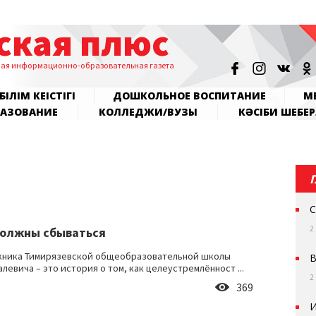
ская плюс
ная информационно-образовательная газета
БІЛІМ КЕҢІСТІГІ
ДОШКОЛЬНОЕ ВОСПИТАНИЕ
МЕ
РАЗОВАНИЕ
КОЛЛЕДЖИ/ВУЗЫ
КӘСІБИ ШЕБЕР
С
2
олжны сбываться
кника Тимирязевской общеобразовательной школы
В
левича – это история о том, как целеустремлённост ...
2
369
И