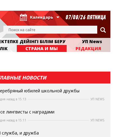
07/08/26 ПЯТНИЦА
Календарь
КТЕПКЕ ДЕЙІНГІ БІЛІМ БЕРУ
УП News
ЛІК
СТРАНА И МЫ
РЕДАКЦИЯ
ГЛАВНЫЕ НОВОСТИ
еребряный юбилей школьной дружбы
 дня назад в 15:13
УП NEWS
се лингвисты с наградами
 дня назад в 15:11
УП NEWS
 служба, и дружба