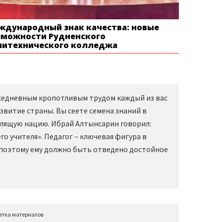
ждународный знак качества: новые
зможности Рудненского
литехнического колледжа
Ежедневным кропотливым трудом каждый из вас
звитие страны. Вы сеете семена знаний в
слящую нацию. Ибрай Алтынсарин говорил:
о учителя». Педагог – ключевая фигура в
 поэтому ему должно быть отведено достойное
атка материалов