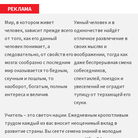
РЕКЛАМА
Мир, в котором живет
Умный человек и в
человек, зависит прежде всего
одиночестве найдёт
от того, как его данный
отличное развлечение в
человек понимает, а
своих мыслях и
следовательно, от свойств его
воображении, тогда как
мозга: сообразно с последним
даже беспрерывная смена
мир оказывается то бедным,
собеседников,
скучным и пошлым, то
спектаклей, поездок и
наоборот, богатым, полным
увеселений не оградит
интереса и величия.
тупицу от терзающей его
скуки.
Учитель – это светоч нации. Ежедневным кропотливым
трудом каждый из вас вносит неоценимый вклад в
развитие страны. Вы сеете семена знаний в молодые