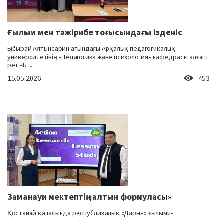
Ғылым мен тәжірибе тоғысындағы ізденіс
Ыбырай Алтынсарин атындағы Арқалық педагогикалық
университетінің «Педагогика және психология» кафедрасы алғаш
рет «Б ...
15.05.2026
453
Заманауи мектептің «алтын формуласы»
Қостанай қаласында республикалық «Дарын» ғылыми-