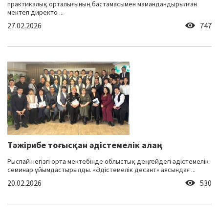
практикалық орталығының бастамасымен мамандандырылған
мектеп директо ...
27.02.2026
747
Тәжірибе тоғысқан әдістемелік алаң
Рыспай негізгі орта мектебінде облыстық деңгейдегі әдістемелік
семинар ұйымдастырылды. «Әдістемелік десант» аясындағ ...
20.02.2026
530