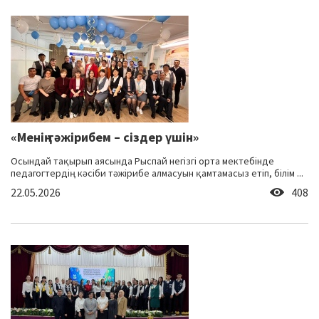
«Менің тәжірибем – сіздер үшін»
Осындай тақырып аясында Рыспай негізгі орта мектебінде
педагогтердің кәсіби тәжірибе алмасуын қамтамасыз етіп, білім ...
22.05.2026
408