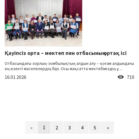
Қауіпсіз орта – мектеп пен отбасының ортақ ісі
Отбасындағы зорлық-зомбылықтың алдын алу – қоғам алдындағы
ең өзекті мәселелердің бірі. Осы мақсатта мектебіміздің ұ ...
16.01.2026
710
1
«
2
3
4
5
»