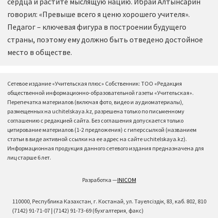
сердца и растите мыслящую нацию. Ибрай Алтынсарин
говорил: «Превыше всего я ценю хорошего учителя».
Педагог – ключевая фигура в построении будущего
страны, поэтому ему должно быть отведено достойное
место в обществе.
Сетевое издание «Учительская плюс» Собственник: ТОО «Редакция
общественной информационно-образовательной газеты «Учительская».
Перепечатка материалов (включая фото, видео и аудиоматериалы),
размещенных на uchitelskaya.kz, разрешена только по письменному
соглашению с редакцией сайта. Без соглашения допускается только
цитирование материалов (1-2 предложения) с гиперссылкой (названием
статьи в виде активной ссылки на ее адрес на сайте uchitelskaya.kz).
Информационная продукция данного сетевого издания предназначена для
лиц старше 6 лет.
Разработка —
INICOM
110000, Республика Казахстан, г. Костанай, ул. Тәуелсіздік, 83, каб. 802, 810
(7142) 91-71-07 | (7142) 91-73-69 (бухгалтерия, факс)