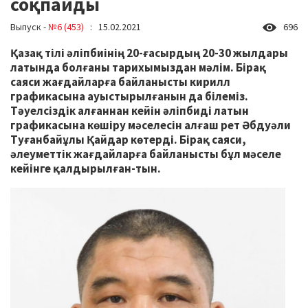
соқпайды
Выпуск -
№6 (453)
: 15.02.2021
696
Қазақ тілі әліпбиінің 20-ғасырдың 20-30 жылдары
латында болғаны тарихымыздан мәлім. Бірақ
саяси жағдайларға байланысты кирилл
графикасына ауыстырылғанын да білеміз.
Тәуелсіздік алғаннан кейін әліпбиді латын
графикасына көшіру мәселесін алғаш рет Әбдуәли
Туғанбайұлы Қайдар көтерді. Бірақ саяси,
әлеуметтік жағдайларға байланысты бұл мәселе
кейінге қалдырылған-тын.