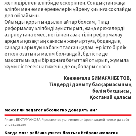
жетілдірілген әліпбиде ескерілген. Сондықтан жаңа
әліпби мен емле ережелерін үйрену қиынға соқпайды
деп ойлаймын.
Ойымды қорытындылап айтар болсам, Тілді
реформалау әліпбиді ауыстырып, жаңа ережелерді
әзірлеу ғана емес, негізінен азақ тілін реформалау
арқылы қазақтың санасын жаңғыртуға, бодандық
санадан арылуына бағытталған қадам. Әр істе бірлік
еткен озатыны мәлім болғандай, бұл істе де
мақсатымызды бір арнаға бағыттай отырып, жұмыла
жұмыс істесек нәтиженің де оң болары сөзсіз.
Кенжеғали БИМАҒАНБЕТОВ,
Тілдерді дамыту басқармасының
бөлім басшысы,
Қостанай қаласы
Может ли педагог абсолютно доверять ИИ?
Римма БЕКТУРГАНОВА: Чрезмерное увлечение цифровизацией не всегда себя
оправдывает
Когда мозг ребёнка учится бояться Нейропсихология