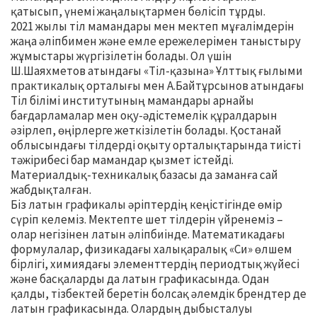
қатысып, үнемі жаңалықтармен бөлісіп тұрды.
2021 жылы тіл мамандары мен мектеп мұғалімдерін
жаңа әліпбимен және емле ережелерімен таныстыру
жұмыстары жүргізілетін болады. Ол үшін
Ш.Шаяхметов атындағы «Тіл-қазына» Ұлттық ғылыми
практикалық орталығы мен А.Байтұрсынов атындағы
Тіл білімі институтының мамандары арнайы
бағдарламалар мен оқу-әдістемелік құралдарын
әзірлеп, өңірлерге жеткізілетін болады. Қостанай
облысындағы тілдерді оқыту орталықтарында тиісті
тәжірибесі бар мамандар қызмет істейді.
Материалдық-техникалық базасы да заманға сай
жабдықталған.
Біз латын графикалы әріптердің кеңістігінде өмір
сүріп келеміз. Мектепте шет тілдерін үйренеміз –
олар негізінен латын әліпбиінде. Математикадағы
формулалар, физикадағы халықаралық «Си» өлшем
бірлігі, химиядағы элементтердің периодтық жүйесі
және басқаларды да латын графикасында. Одан
қалды, тізбектей беретін болсақ әлемдік брендтер де
латын графикасында. Олардың дыбысталуы