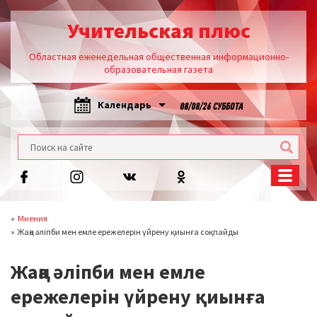
Учительская плюс
Областная еженедельная общественная информационно-
образовательная газета
Календарь
08/08/26 СУББОТА
Мнения
Жаңа әліпби мен емле ережелерін үйрену қиынға соқпайды
Жаңа әліпби мен емле
ережелерін үйрену қиынға