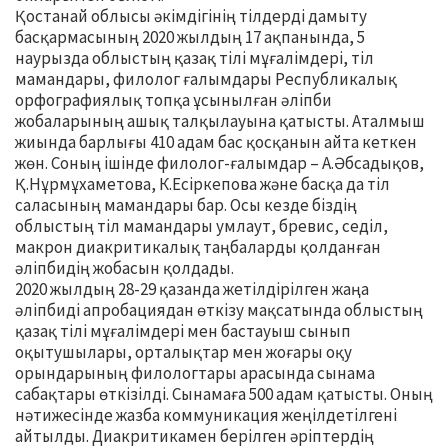
Қостанай облысы әкімдігінің тілдерді дамыту
басқармасының 2020 жылдың 17 ақпанында, 5
наурызда облыстың қазақ тілі мұғалімдері, тіл
мамандары, филолог ғалымдары Республикалық
орфографиялық топқа ұсынылған әліпби
жобаларының ашық талқылауына қатысты. Аталмыш
жиында барлығы 410 адам бас қосқанын айта кеткен
жөн. Соның ішінде филолог-ғалымдар – А.Әбсадықов,
Қ.Нұрмұхаметова, К.Есіркепова және басқа да тіл
саласының мамандары бар. Осы кезде біздің
облыстың тіл мамандары умлаут, бревис, седіл,
макрон диакритикалық таңбаларды қолданған
әліпбидің жобасын қолдады.
2020 жылдың 28-29 қазанда жетілдірілген жаңа
әліпбиді апробациядан өткізу мақсатында облыстың
қазақ тілі мұғалімдері мен бастауыш сынып
оқытушылары, орталықтар мен жоғары оқу
орындарының филологтары арасында сынама
сабақтары өткізілді. Сынамаға 500 адам қатысты. Оның
нәтижесінде жазба коммуникация жеңілдетілгені
айтылды. Диакритикамен берілген әріптердің