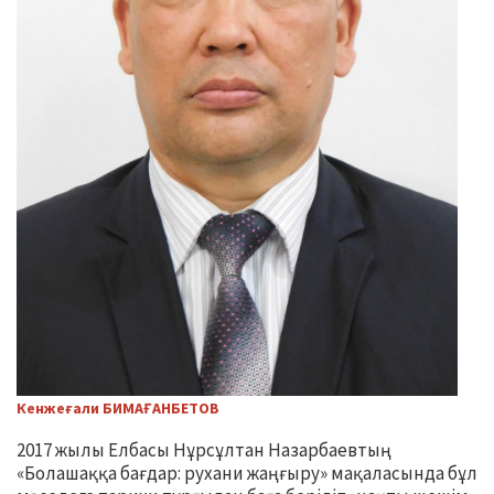
Кенжеғали БИМАҒАНБЕТОВ
2017 жылы Елбасы Нұрсұлтан Назарбаевтың
«Болашаққа бағдар: рухани жаңғыру» мақаласында бұл