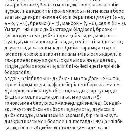
тәжірибесіне сүйене отырып, жетілдірілген әліпби
нұсқасында қазақ тілі фонемаларын мағынасын бере
алатын диакритикамен 6 әріп берілген: (умлаут (ә – ä,
ө – ö, ү – ü), бревис (ғ – ğ), макрон – (ұ – ū), седіл (ш – ş).
Умлаут – жіңішке дыбыстарды білдіреді, бревис –
қысқа дауыссыз дыбыстарға қойылады, макрон –
жуан дауыстыларға қойылады, седіл – тілалды ызың
дауыссыздарға қойылады. Дыбыстардың әртүрлі
қасиетіне жеке диакритика алынғаны халықаралық
тәжірибе ескеру арқылы оқылымды жеңілдетеді,
тілдің дыбыс қорының әліпбиі жүйесіндегі көрінісін
бедерлейді.
Алдағы әліпбиде «Ш» дыбысының таңбасы «SH»-тің
тіркесі арқылы диграфпен берілгені баршаға мәлім.
Бұл ерекшелік жазуда біраз қиындықтар тудырды.
Енді оны седиль диакритикасы арқылы «Ş»
таңбасымен беру біршама жеңілдік әкеледі. Сондай-
ақ, «Акут» жобасында барлық дауысты, дауыссыз
дыбыстарды, мағынасына қарамай, бір ғана «акут»
диакритикасымен белгіленіп тасталды. Жаңа әліпби
қазақ тілінің 28 дыбысын толық қамтиды және