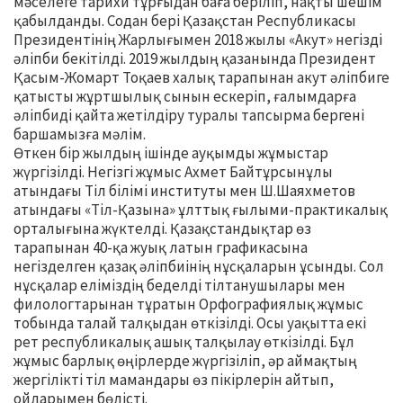
мәселеге тарихи тұрғыдан баға беріліп, нақты шешім
қабылданды. Содан бері Қазақстан Республикасы
Президентінің Жарлығымен 2018 жылы «Акут» негізді
әліпби бекітілді. 2019 жылдың қазанында Президент
Қасым-Жомарт Тоқаев халық тарапынан акут әліпбиге
қатысты жұртшылық сынын ескеріп, ғалымдарға
әліпбиді қайта жетілдіру туралы тапсырма бергені
баршамызға мәлім.
Өткен бір жылдың ішінде ауқымды жұмыстар
жүргізілді. Негізгі жұмыс Ахмет Байтұрсынұлы
атындағы Тіл білімі институты мен Ш.Шаяхметов
атындағы «Тіл-Қазына» ұлттық ғылыми-практикалық
орталығына жүктелді. Қазақстандықтар өз
тарапынан 40-қа жуық латын графикасына
негізделген қазақ әліпбиінің нұсқаларын ұсынды. Сол
нұсқалар еліміздің беделді тілтанушылары мен
филологтарынан тұратын Орфографиялық жұмыс
тобында талай талқыдан өткізілді. Осы уақытта екі
рет республикалық ашық талқылау өткізілді. Бұл
жұмыс барлық өңірлерде жүргізіліп, әр аймақтың
жергілікті тіл мамандары өз пікірлерін айтып,
ойларымен бөлісті.