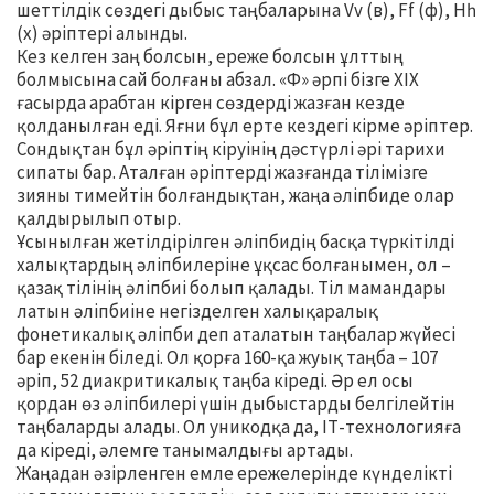
шеттілдік сөздегі дыбыс таңбаларына Vv (в), Ff (ф), Hһ
(х) әріптері алынды.
Кез келген заң болсын, ереже болсын ұлттың
болмысына сай болғаны абзал. «Ф» әрпі бізге ХІХ
ғасырда арабтан кірген сөздерді жазған кезде
қолданылған еді. Яғни бұл ерте кездегі кірме әріптер.
Сондықтан бұл әріптің кіруінің дәстүрлі әрі тарихи
сипаты бар. Аталған әріптерді жазғанда тілімізге
зияны тимейтін болғандықтан, жаңа әліпбиде олар
қалдырылып отыр.
Ұсынылған жетілдірілген әліпбидің басқа түркітілді
халықтардың әліпбилеріне ұқсас болғанымен, ол –
қазақ тілінің әліпбиі болып қалады. Тіл мамандары
латын әліпбиіне негізделген халықаралық
фонетикалық әліпби деп аталатын таңбалар жүйесі
бар екенін біледі. Ол қорға 160-қа жуық таңба – 107
әріп, 52 диакритикалық таңба кіреді. Әр ел осы
қордан өз әліпбилері үшін дыбыстарды белгілейтін
таңбаларды алады. Ол уникодқа да, ІТ-технологияға
да кіреді, әлемге танымалдығы артады.
Жаңадан әзірленген емле ережелерінде күнделікті