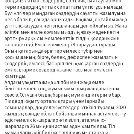
қолданылатын сөздердің, сол сияқты атаулар мен
терминдердің ұлттық сипаттағы үлгісі ұсынылады.
Бұл үлгілер мыңдаған сөздердің сауатты жазылуына
негіз болып, санада орнығады. Ықшам, оңтайлы жаңа
ұлттық жазудың негізі қаланады деп ойлаймыз. Жаңа
әліпби мен емле қоғамымыздың жазу мәдениетін
арттыру арқылы мемлекеттік тілдің қолданысын
жеңілдетеді. Емле ережелері 9 тараудан тұрады.
Оның қатарында әріптер емлесі; түбір мен
қосымшаның; бірге, бөлек, дефиспен жазылатын
сөздердің емлесі; бас әріп пен қысқарған сөздердің
емлесі; кірме сөздердің және тасымал емлесін
қамтиды.
Алдағы уақытта жаңа әліпби мен жаңа емле
бекітілгеннен соң, жұмысымыздың жанданатыны
сөзсіз. Ол үшін біздің барлық мүмкіндіктеріміз бар.
Тілдерді оқыту орталықтары үнемі арнайы
семинарлар, дөңгелек үстелдер өткізіп тұрады. 2020
жылдың өзінде облыс бойынша мыңнан астам оқыту-
әдістемелік іс-шаралар өткізіліп, аталған іс-
шараларға 26 мыңнан астам адам қамтылды. Тіл
мамандары әліпбиді жетілдіру жұмыстарына