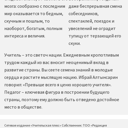
мозга: сообразно с последним
даже беспрерывная смена
мир оказывается то бедным,
собеседников,
скучным и пошлым, то
спектаклей, поездок и
наоборот, богатым, полным
увеселений не оградит
интереса и величия.
тупицу от терзающей его
скуки.
Учитель – это светоч нации. Ежедневным кропотливым
трудом каждый из вас вносит неоценимый вклад в
развитие страны. Вы сеете семена знаний в молодые
сердца и растите мыслящую нацию. Ибрай Алтынсарин
говорил: «Превыше всего я ценю хорошего учителя».
Педагог – ключевая фигура в построении будущего
страны, поэтому ему должно быть отведено достойное
место в обществе.
Сетевое издание «Учительская плюс» Собственник: ТОО «Редакция