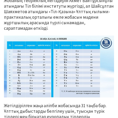
Жобаның теориялық негіздерін Ахмет Байтұрсынұлы
атындағы Тіл білімі институты жүргізді, ал Шайсұлтан
Шаяхметов атындағы «Тіл-Қазына» Ұлттық ғылыми-
практикалық орталығы емле жобасын мәдени
жұртшылық арасында түрлі сынамадан,
сараптамадан өткізді.
Жетілдірілген жаңа әліпби жобасында 31 таңба бар.
Ұлттық дыбыстарды белгілеу үшін, туысқан түрік
тілдері мен бірқатар еуропалық тілдердің