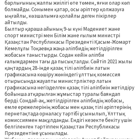
барлығының жалпы жиілігі өте төмен, яғни олар көп
болмайды. Сонымен қатар, осы әріптер қолжазуға
ыңғайлы, көзшалымға қолайлы деген пікірлер
айтылды.
Былтыр қараша айының 9-ы күні Мәдениет және
спорт министрі мен Білім және ғылым министрі
Қазақстан Республикасы Президенті Қасым-Жомарт
Кемелұлы Тоқаевқа жаңа әліпбидің жетілдірілген
жобасын таныстырды. Содан кейін әліпби
ғалымдармен тағы да пысықталды. Сөйтіп 2021 жылы
қаңтардың 28-інде қазақ тілі әліпбиін латын
графикасына көшіру жөніндегі ұлттық комиссия
отырысында жауапты министрліктер латын
графикасына негізделген қазақ тілі әліпбиін жетілдіру
бойынша атқарылған жұмыстар туралы баяндап
берді. Сондай-ақ, жетілдірілген әліпбидің жобасы,
емле ережелерінің жобасы мен қазақ тілі әріптерінің
пернетақтада орналасу тәртібі ұсынылып, Ұлттық
комиссиямен мақұлданды. Ендігі кезекте бекіту үшін
белгіленген тәртіппен Қазақстан Республикасы
Президентіне ұсынылады.