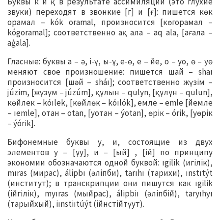
Буквы к и қ в результате ассимиляции (это глухие
звуки) переходят в звонкие [г] и [ғ]: пишется көк
орамал – kók oramal, произносится [көгорамал –
kógoramal]; соответственно ақ ала – aq ala, [ағала –
aģala].
Гласные: буквы а – ә, і-ү, ы-ұ, е-ө, е – йе, о – уо, ө – уө
меняют свое произношение: пишется шай – shaı
произносится [шәй – sháı]; соответственно жүзім –
júzim, [жүзүм – júzúm], құлын – qulyn, [құлұн – qulun],
көйлек – kóılek, [көйлөк – kóılók], емле – emle [йемле
– ıemle], отан – otan, [уотан – ýotan], өрік – órik, [уөрік
– ýórik].
Бифонемные буквы у, и, состоящие из двух
элементов у – [ұу], и – [ый] , [ій] по принципу
экономии обозначаются одной буквой: ıgilik (игілік),
mıras (мирас), álipbı (әліпби), tarıhı (тарихи), ınstıtýt
(институт); в транскрипции они пишутся как ıgilik
(ійгілік), myıras (мыйрас), álipbiı (әліпбій), taryıhyı
(тарыйхый), iınstiıtúýt (ійнстійтүут).