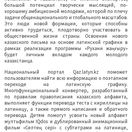
большой потенциал творчески мыслящей, по-
хорошему амбициозной молодёжи, которой по плечу
задачи общенационального и глобального масштабов.
Это люди новой формации, которые способны
активно трудиться, плодотворно участвовать в
общественной жизни страны. Освоение нового
казахского письма на основе латинской графики в
рамках реализации программы «Рухани жаңғыру»
будет личным вкладом каждого молодого
казахстанца.
Национальный портал Qaz.latyn.kz поможет
пользователям найти всю информацию о поэтапном
переходе на латинскую графику.
Многофункциональный конвертер, разработанный
по правилам правописания казахского алфавита,
выполняет функции перевода теста с кириллицы на
латиницу, а также прямого написания и обратного
перевода. Детям помогут усвоить новый алфавит
мултьфильм IQdos и дублированный анимационный
фильм «Селтең сері» с субтитрами на латинице,