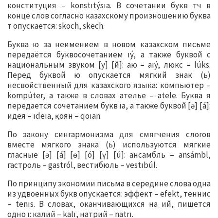
конституция – konstıtýsıa. В сочетании букв тч в
конце слов согласно казахскому произношению буква
т опускается: skoch, skech.
Буква ю за неимением в новом казахском письме
передаётся буквосочетанием ıý, а также буквой с
национальным звуком [у] [й]: аю – aıý, люкс – lúks.
Перед буквой ю опускается мягкий знак (ь)
несвойственный для казахского языка: компьютер –
kompúter, а также в словах ателье – atele. Буква я
передается сочетанием букв ıa, а также буквой [ә] [á]:
идея – ıdeıa, қоян – qoıan.
По закону сингармонизма для смягчения слогов
вместе мягкого знака (ь) используются мягкие
гласные [ә] [á] [ө] [ó] [ү] [ú]: ансамбль – ansámbl,
гастроль – gastról, вестибюль – vestıbúl.
По принципу экономии письма в середине слова одна
из удвоенных букв опускается: эффект – efekt, теннис
– tenıs. В словах, оканчивающихся на ий, пишется
одно ı: калий – kalı, натрий – natrı.