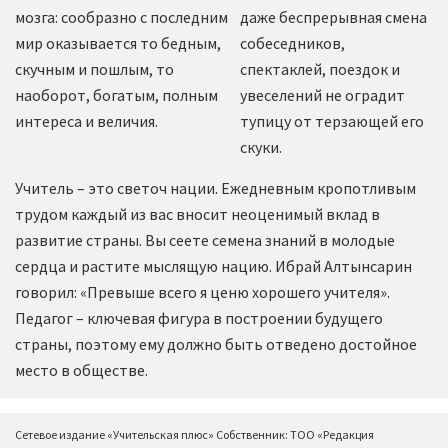
мозга: сообразно с последним
даже беспрерывная смена
мир оказывается то бедным,
собеседников,
скучным и пошлым, то
спектаклей, поездок и
наоборот, богатым, полным
увеселений не оградит
интереса и величия.
тупицу от терзающей его
скуки.
Учитель – это светоч нации. Ежедневным кропотливым
трудом каждый из вас вносит неоценимый вклад в
развитие страны. Вы сеете семена знаний в молодые
сердца и растите мыслящую нацию. Ибрай Алтынсарин
говорил: «Превыше всего я ценю хорошего учителя».
Педагог – ключевая фигура в построении будущего
страны, поэтому ему должно быть отведено достойное
место в обществе.
Сетевое издание «Учительская плюс» Собственник: ТОО «Редакция