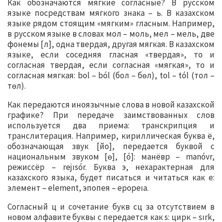
Как обозначаются мягкие согласные? В русском
языке посредствам мягкого знака – ь. В казахском
языке рядом стоящим «мягким» гласным. Например,
в русском языке в словах мол – моль, мел – мель, две
фонемы [л], одна твердая, другая мягкая. В казахском
языке, если соседняя гласная «твердая», то и
согласная твердая, если согласная «мягкая», то и
согласная мягкая: bol – ból (бол – бөл), tol – tól (тол –
төл).
Как передаются иноязычные слова в новой казахской
графике? При передаче заимствованных слов
используется два приема: транскрипция и
транслитерация. Например, кириллическая буква ё,
обозначающая звук [йо], передается буквой с
национальным звуком [ө], [ó]: манёвр – manóvr,
режиссёр – rejısór. Буква э, нехарактерная для
казахского языка, будет писаться и читаться как е:
элемент – element, эпопея – epopeıa.
Согласный ц и сочетание букв сц за отсутствием в
новом алфавите буквы с передается как s: цирк – sırk,