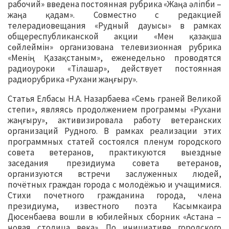
рабочий» введена постоянная рубрика «Жаңа әліпби –
жаңа қадам». Совместно с редакцией
телерадиовещания «Рудный дауысы» в рамках
общереспубликанской акции «Мен қазақша
сөйлеймін» организована телевизионная рубрика
«Менің Қазақстаным», еженедельно проводятся
радиоуроки «Тілашар», действует постоянная
радиорубрика «Рухани жаңғыру».
Статья Елбасы Н.А. Назарбаева «Семь граней Великой
степи», являясь продолжением программы «Рухани
жаңғыру», активизировала работу ветеранских
организаций Рудного. В рамках реализации этих
программных статей состоялся пленум городского
совета ветеранов, практикуются выездные
заседания президиума совета ветеранов,
организуются встречи заслуженных людей,
почётных граждан города с молодёжью и учащимися.
Стихи почетного гражданина города, члена
президиума, известного поэта Касымкаира
Дюсенбаева вошли в юбилейных сборник «Астана –
новая столица века». По инициативе городского