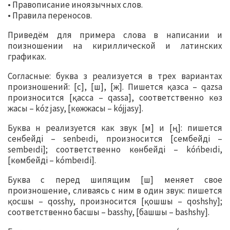
• Правописание иноязычных слов.
• Правила переносов.
Приведём для примера слова в написании и
поизношении на кириллической и латинских
графиках.
Согласные: буква з реализуется в трех вариантах
произношений: [с], [ш], [ж]. Пишется қазса – qazsa
произносится [қасса – qassa], соответственно көз
жасы – kóz jasy, [көжжасы – kójjasy].
Буква н реализуется как звук [м] и [ң]: пишется
сенбейді – senbeıdi, произносится [сембейді –
sembeıdi]; соответственно көнбейді – kóńbeıdi,
[көмбейді – kómbeıdi].
Буква с перед шипящим [ш] меняет свое
произношение, сливаясь с ним в один звук: пишется
қосшы – qosshy, произносится [қошшы – qoshshy];
соответственно басшы – basshy, [башшы – bashshy].