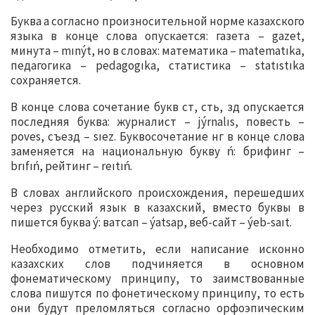
Буква а согласно произносительной норме казахского
языка в конце слова опускается: газета – gazet,
минута – mınýt, но в словах: математика – matematıka,
педагогика – pedagogıka, статистика – statıstıka
сохраняется.
В конце слова сочетание букв ст, сть, зд опускается
последняя буква: журналист – jýrnalıs, повесть –
poves, съезд – sıez. Буквосочетание нг в конце слова
заменяется на национальную букву ń: брифинг –
brıfıń, рейтинг – reıtıń.
В словах английского происхождения, перешедших
через русский язык в казахский, вместо буквы в
пишется буква ý: ватсап – ýatsap, веб-сайт – ýeb-saıt.
Необходимо отметить, если написание исконно
казахских слов подчиняется в основном
фонематическому принципу, то заимствованные
слова пишутся по фонетическому принципу, то есть
они будут преломляться согласно орфоэпическим