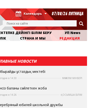
07/08/26 ПЯТНИЦА
Календарь
КТЕПКЕ ДЕЙІНГІ БІЛІМ БЕРУ
УП News
ЛІК
СТРАНА И МЫ
РЕДАКЦИЯ
ГЛАВНЫЕ НОВОСТИ
бырайдың ұстаздық мектебі
егодня в 14:30
МҰҒАЛІМ МІНБЕРІ
нсіз баланы сөйлеткен жоба
егодня в 14:26
ҚОСЫМША БІЛІМ
еребряный юбилей школьной дружбы