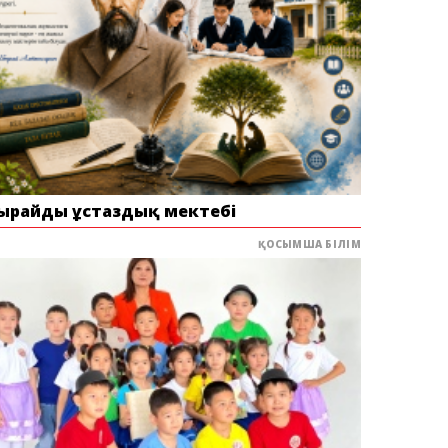
ырайдың ұстаздық мектебі
ҚОСЫМША БІЛІМ