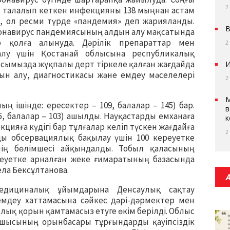
2
е талалып кеткен инфекцияны 138 мыңнан астам
н, ол ресми түрде «пандемия» деп жарияланды.
В
оронавирус пандемиясының алдын алу мақсатында
 қолға алынуда. Дәрілік препараттар мен
2
лу үшін Қостанай облысына республикалық
ысымызда жұқпалы дерт тіркеле қалған жағдайда
И
дын алу, диагностикасы және емдеу мәселелері
2
М
ң ішінде: ересектер – 109, балалар – 145) бар.
в
5, балалар – 103) ашылды. Науқастарды емханаға
к
цияға күдігі бар тұлғалар келіп түскен жағдайға
2
ы обсервациялық бақылау үшін 100 кереуетке
нің бөлімшесі айқындалды. Тобыл қаласының
еуетке арналған жеке ғимаратының базасында
ла Бексұлтанова.
едициналық ұйымдарына Денсаулық сақтау
емдеу хаттамасына сәйкес дәрі-дәрмектер мен
ық қорын қамтамасыз етуге өкім берілді. Облыс
асшысының орынбасары тұрғындарды қауіпсіздік