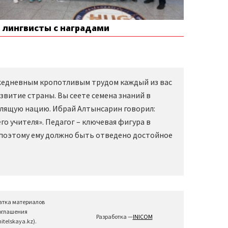
е лингвисты с наградами
Ежедневным кропотливым трудом каждый из вас
звитие страны. Вы сеете семена знаний в
слящую нацию. Ибрай Алтынсарин говорил:
о учителя». Педагог – ключевая фигура в
 поэтому ему должно быть отведено достойное
атка материалов
соглашения
Разработка —
INICOM
telskaya.kz).