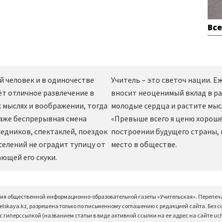
Вс
й человек и в одиночестве
Учитель – это светоч нации. 
ёт отличное развлечение в
вносит неоценимый вклад в ра
 мыслях и воображении, тогда
молодые сердца и растите мы
даже беспрерывная смена
«Превыше всего я ценю хорошег
едников, спектаклей, поездок
построении будущего страны,
селений не оградит тупицу от
место в обществе.
ющей его скуки.
ция общественной информационно-образовательной газеты «Учительская». Перепеч
elskaya.kz, разрешена только по письменному соглашению с редакцией сайта. Без 
 гиперссылкой (названием статьи в виде активной ссылки на ее адрес на сайте uchi