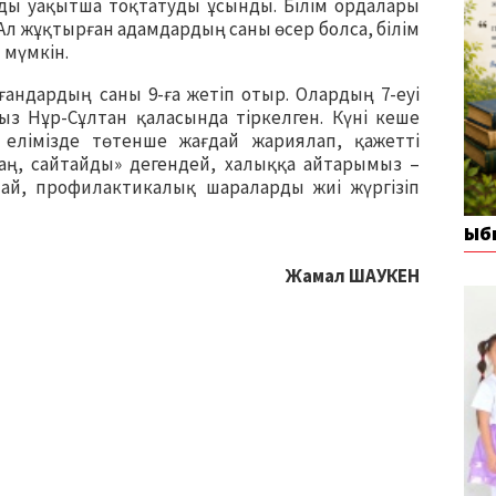
ды уақытша тоқтатуды ұсынды. Білім ордалары
 Ал жұқтырған адамдардың саны өсер болса, білім
 мүмкін.
ғандардың саны 9-ға жетіп отыр. Олардың 7-еуі
ыз Нұр-Сұлтан қаласында тіркелген. Күні кеше
лімізде төтенше жағдай жариялап, қажетті
аң, сайтайды» дегендей, халыққа айтарымыз –
пай, профилактикалық шараларды жиі жүргізіп
Ыб
Жамал ШАУКЕН