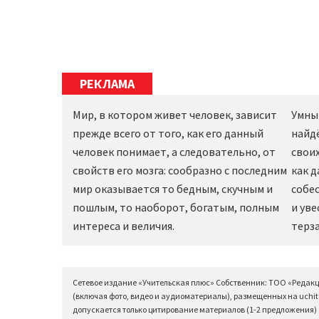
РЕКЛАМА
Мир, в котором живет человек, зависит
Умны
прежде всего от того, как его данный
найд
человек понимает, а следовательно, от
своих
свойств его мозга: сообразно с последним
как 
мир оказывается то бедным, скучным и
собес
пошлым, то наоборот, богатым, полным
и уве
интереса и величия.
терза
Сетевое издание «Учительская плюс» Собственник: ТОО «Редак
(включая фото, видео и аудиоматериалы), размещенных на uchit
допускается только цитирование материалов (1-2 предложения) с