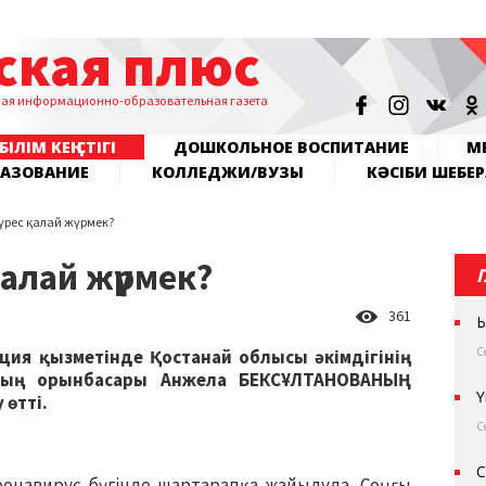
ская плюс
ная информационно-образовательная газета
БІЛІМ КЕҢІСТІГІ
ДОШКОЛЬНОЕ ВОСПИТАНИЕ
МЕ
РАЗОВАНИЕ
КОЛЛЕДЖИ/ВУЗЫ
КӘСІБИ ШЕБЕР
үрес қалай жүрмек?
алай жүрмек?
361
Ы
С
ия қызметінде Қостанай облысы әкімдігінің
ның орынбасары Анжела БЕКСҰЛТАНОВАНЫҢ
Ү
 өтті.
С
С
ронавирус бүгінде шартарапқа жайылуда. Соңғы