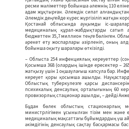
ресми мәліметтер бойынша әлемнің 110 елін
адам жұқтырған. Әлемдік сипат алғандықта
Әлемдік деңгейде күрес жүргізіліп жатқан к
Қостанай облысында ауқымды іс-шаралар
медициналық құрал-жабдықтарды сатып а
бюджеттен 35,7 миллион теңге бөлінген. Обл
әрекет ету жоспарлары әзірленіп, оның ал
бойынша оқыту шаралары өткізілді.
– Облыста 254 инфекциялық кереуеттер (соны
Қосымша 368 (олардың ішінде ересектер – 26
жатқызу үшін 1 оқшаулағыш капсула бар. Инфек
кереует қоры қосымша ашылды. Науқастард
Облыстық туберкулезге қарсы диспансері
психикалық денсаулық орталығының 60 кер
провизорлық стационар ашылды, – дейді Анже
Бұдан бөлек облыстың стационарлық м
министрлігімен ұсынылған тізім мен және 
медициналық мақсаттағы бұйымдардың үш айл
әкімдігінің денсаулық сақтау басқармасы б