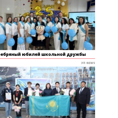
ребряный юбилей школьной дружбы
УП NEWS