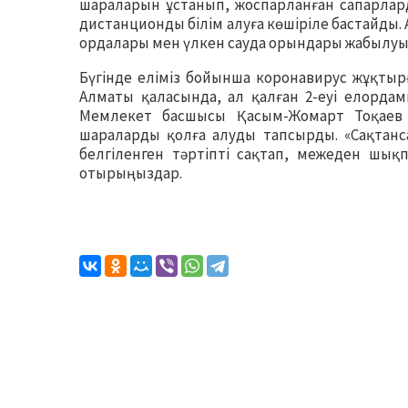
шараларын ұстанып, жоспарланған сапарлар
дистанционды білім алуға көшіріле бастайды.
ордалары мен үлкен сауда орындары жабылуы
Бүгінде еліміз бойынша коронавирус жұқтыр
Алматы қаласында, ал қалған 2-еуі елордам
Мемлекет басшысы Қасым-Жомарт Тоқаев е
шараларды қолға алуды тапсырды. «Сақтанс
белгіленген тәртіпті сақтап, межеден шық
отырыңыздар.