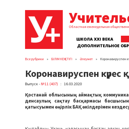
Учитель
Областная еженедельная обществен
ШКОЛА XXI ВЕКА
ДОПОЛНИТЕЛЬНОЕ ОБ
Все рубрики
БІЛІМ КЕҢІСТІГІ
Әлеумет
Коронавируспен к
Коронавируспен күрес қ
Выпуск -
№11 (407)
: 16.03.2020
Қостанай облысының аймақтық коммуникац
денсаулық сақтау басқармасы басшысы
қатысуымен өңірлік БАҚ өкілдерімен кездесу
Қытайдың Ухань қаласынан бастау алған ко