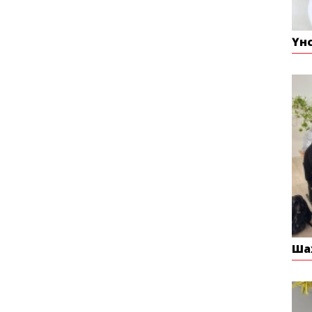
Үн
Ша