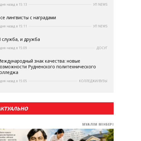
 дня назад в 15:13
УП NEWS
се лингвисты с наградами
 дня назад в 15:11
УП NEWS
 служба, и дружба
 дня назад в 15:09
ДОСУГ
еждународный знак качества: новые
озможности Рудненского политехнического
олледжа
 дня назад в 15:05
КОЛЛЕДЖИ/ВУЗЫ
АКТУАЛЬНО
МҰҒАЛІМ МІНБЕРІ