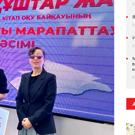
3
В
3
И
3
М
в
к
3