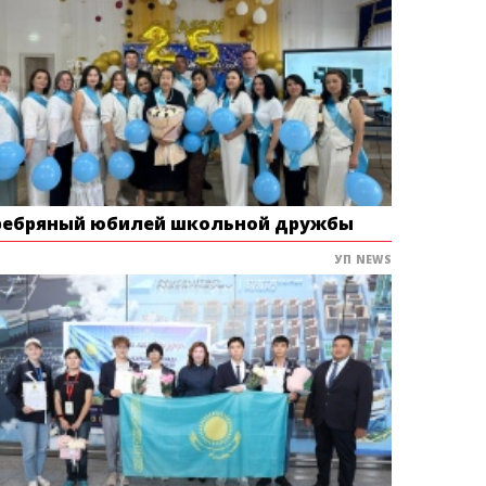
ребряный юбилей школьной дружбы
УП NEWS