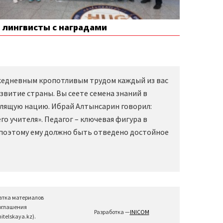
е лингвисты с наградами
Ежедневным кропотливым трудом каждый из вас
звитие страны. Вы сеете семена знаний в
слящую нацию. Ибрай Алтынсарин говорил:
о учителя». Педагог – ключевая фигура в
 поэтому ему должно быть отведено достойное
атка материалов
соглашения
Разработка —
INICOM
telskaya.kz).