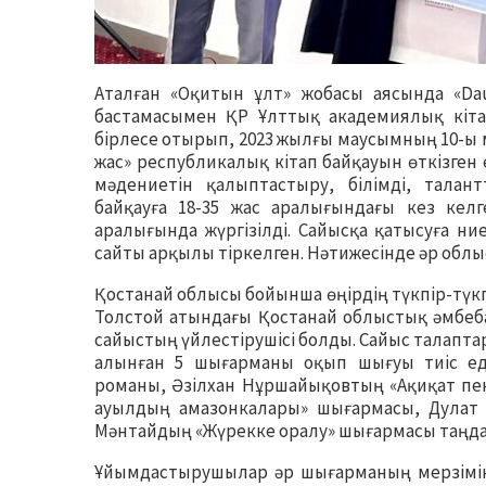
Аталған «Оқитын ұлт» жобасы аясында «D
бастамасымен ҚР Ұлттық академиялық кіта
бірлесе отырып, 2023 жылғы маусымның 10-ы 
жас» республикалық кітап байқауын өткізген
мәдениетін қалыптастыру, білімді, талан
байқауға 18-35 жас аралығындағы кез келг
аралығында жүргізілді. Сайысқа қатысуға ни
сайты арқылы тіркелген. Нәтижесінде әр облы
Қостанай облысы бойынша өңірдің түкпір-түкпі
Толстой атындағы Қостанай облыстық әмбеб
сайыстың үйлестірушісі болды. Сайыс талапт
алынған 5 шығарманы оқып шығуы тиіс еді
романы, Әзілхан Нұршайықовтың «Ақиқат пе
ауылдың амазонкалары» шығармасы, Дулат И
Мәнтайдың «Жүрекке оралу» шығармасы таңд
Ұйымдастырушылар әр шығарманың мерзімін 