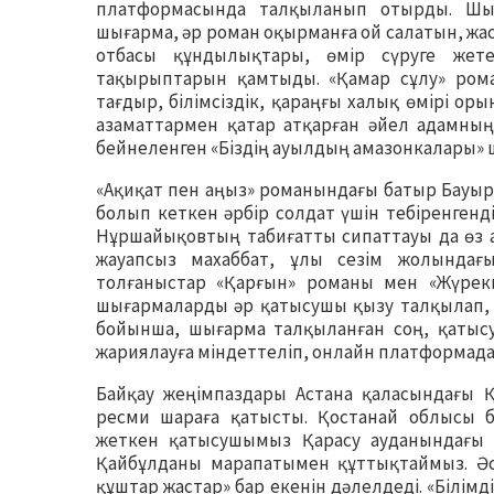
платформасында талқыланып отырды. Шығ
шығарма, әр роман оқырманға ой салатын, жа
отбасы құндылықтары, өмір сүруге жете
тақырыптарын қамтыды. «Қамар сұлу» роман
тағдыр, білімсіздік, қараңғы халық өмірі ор
азаматтармен қатар атқарған әйел адамның
бейнеленген «Біздің ауылдың амазонкалары»
«Ақиқат пен аңыз» романындағы батыр Бауы
болып кеткен әрбір солдат үшін тебіренгенд
Нұршайықовтың табиғатты сипаттауы да өз а
жауапсыз махаббат, ұлы сезім жолындағ
толғаныстар «Қарғын» романы мен «Жүрек
шығармаларды әр қатысушы қызу талқылап, ой
бойынша, шығарма талқыланған соң, қатыс
жариялауға міндеттеліп, онлайн платформада
Байқау жеңімпаздары Астана қаласындағы Қ
ресми шараға қатысты. Қостанай облысы б
жеткен қатысушымыз Қарасу ауданындағы 
Қайбұлданы марапатымен құттықтаймыз. Әс
құштар жастар» бар екенін дәлелдеді. «Білімд