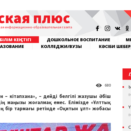
ская плюс
ная информационно-образовательная газета
БІЛІМ КЕҢІСТІГІ
ДОШКОЛЬНОЕ ВОСПИТАНИЕ
МЕ
РАЗОВАНИЕ
КОЛЛЕДЖИ/ВУЗЫ
КӘСІБИ ШЕБЕР
680
Ы
В
н – кітапхана», – дейді белгілі жазушы Әбіш
дің маңызы жоғалмақ емес. Елімізде «Ұлттық
Ү
ң бір тармағы ретінде «Оқитын ұлт» жобасы
В
С