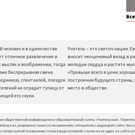
Вс
й человек и в одиночестве
Учитель – это светоч нации. 
ёт отличное развлечение в
вносит неоценимый вклад в ра
 мыслях и воображении, тогда
молодые сердца и растите мы
даже беспрерывная смена
«Превыше всего я ценю хорошег
едников, спектаклей, поездок
построении будущего страны,
селений не оградит тупицу от
место в обществе.
ющей его скуки.
ция общественной информационно-образовательной газеты «Учительская». Перепеч
elskaya.kz, разрешена только по письменному соглашению с редакцией сайта. Без 
 гиперссылкой (названием статьи в виде активной ссылки на ее адрес на сайте uchi