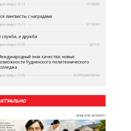
 дня назад в 15:13
УП NEWS
се лингвисты с наградами
 дня назад в 15:11
УП NEWS
 служба, и дружба
 дня назад в 15:09
ДОСУГ
еждународный знак качества: новые
озможности Рудненского политехнического
олледжа
 дня назад в 15:05
КОЛЛЕДЖИ/ВУЗЫ
АКТУАЛЬНО
МҰҒАЛІМ МІНБЕРІ