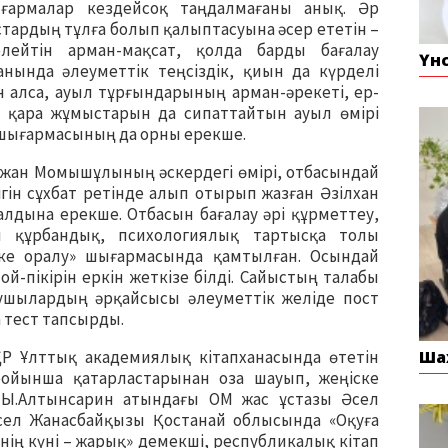
армалар кездейсоқ таңдалмағаны анық. Әр
стардың тұлға болып қалыптасуына әсер ететін –
лейтін арман-мақсат, қолда барды бағалау
Үн
ында әлеуметтік теңсіздік, қиын да күрделі
ын алса, ауыл тұрғындарының арман-әрекеті, ер-
 қара жұмыстарын да сипаттайтын ауыл өмірі
 шығармасының да орны ерекше.
ржан Момышұлының әскердегі өмірі, отбасындай
ігін сұхбат ретінде алып отырып жазған Әзілхан
лдына ерекше. Отбасын бағалау әрі құрметтеу,
ы құрбандық, психологиялық тартысқа толы
ке оралу» шығармасында қамтылған. Осындай
-пікірін еркін жеткізе білді. Сайыстың талабы
ушылардың әрқайсысы әлеуметтік желіде пост
 тест тапсырды.
Р Ұлттық академиялық кітапханасында өтетін
Ша
ойынша қатарластарынан оза шауып, жеңіске
Ы.Алтынсарин атындағы ОМ жас ұстазы Әсел
ел Жанасбайқызы Қостанай облысында «Оқуға
інің күні – жарық» демекші, республикалық кітап