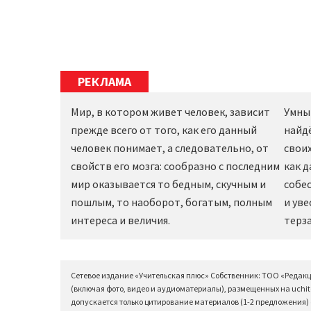
РЕКЛАМА
Мир, в котором живет человек, зависит
Умны
прежде всего от того, как его данный
найд
человек понимает, а следовательно, от
своих
свойств его мозга: сообразно с последним
как 
мир оказывается то бедным, скучным и
собес
пошлым, то наоборот, богатым, полным
и уве
интереса и величия.
терза
Сетевое издание «Учительская плюс» Собственник: ТОО «Редак
(включая фото, видео и аудиоматериалы), размещенных на uchit
допускается только цитирование материалов (1-2 предложения) с