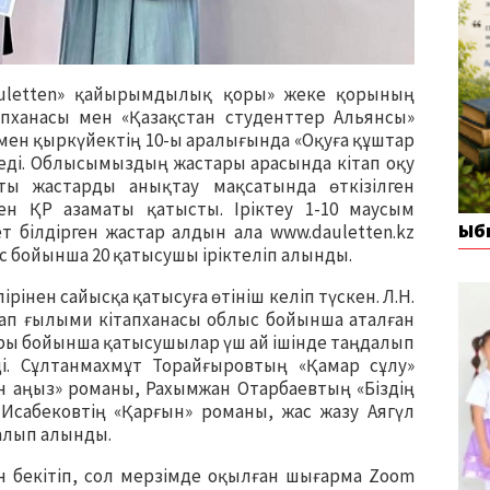
auletten» қайырымдылық қоры» жеке қорының
пханасы мен «Қазақстан студенттер Альянсы»
мен қыркүйектің 10-ы аралығында «Оқуға құштар
 еді. Облысымыздың жастары арасында кітап оқу
тты жастарды анықтау мақсатында өткізілген
ен ҚР азаматы қатысты. Іріктеу 1-10 маусым
Ыб
ет білдірген жастар алдын ала www.dauletten.kz
с бойынша 20 қатысушы іріктеліп алынды.
рінен сайысқа қатысуға өтініш келіп түскен. Л.Н.
ап ғылыми кітапханасы облыс бойынша аталған
ары бойынша қатысушылар үш ай ішінде таңдалып
. Сұлтанмахмұт Торайғыровтың «Қамар сұлу»
н аңыз» романы, Рахымжан Отарбаевтың «Біздің
сабековтің «Қарғын» романы, жас жазу Аягүл
алып алынды.
бекітіп, сол мерзімде оқылған шығарма Zoom