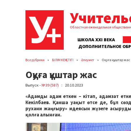
Учитель
Областная еженедельная обществен
ШКОЛА XXI ВЕКА
ДОПОЛНИТЕЛЬНОЕ ОБ
Все рубрики
БІЛІМ КЕҢІСТІГІ
Әлеумет
Оқуға құштар жас
Оқуға құштар жас
Выпуск -
№39 (587)
: 20.10.2023
«Адамды адам еткен – кітап, адамзат етке
Кекілбаев. Қанша уақыт өтсе де, бұл сөз
рухани жаңғыру» идеясын жүзеге асыруды
қолға алынған.