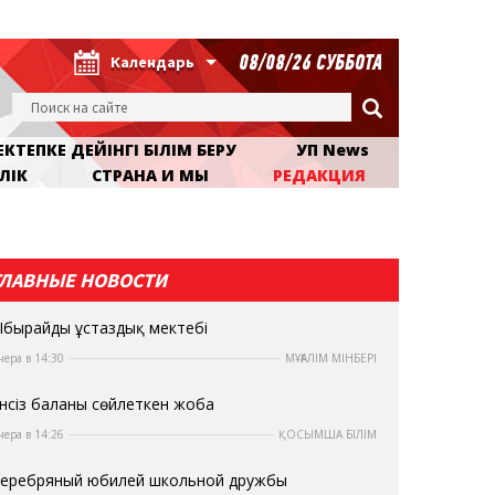
08/08/26 СУББОТА
Календарь
КТЕПКЕ ДЕЙІНГІ БІЛІМ БЕРУ
УП News
ЛІК
СТРАНА И МЫ
РЕДАКЦИЯ
ГЛАВНЫЕ НОВОСТИ
бырайдың ұстаздық мектебі
чера в 14:30
МҰҒАЛІМ МІНБЕРІ
нсіз баланы сөйлеткен жоба
чера в 14:26
ҚОСЫМША БІЛІМ
еребряный юбилей школьной дружбы