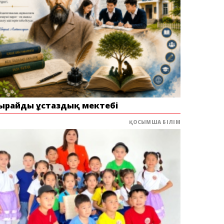
ырайдың ұстаздық мектебі
ҚОСЫМША БІЛІМ