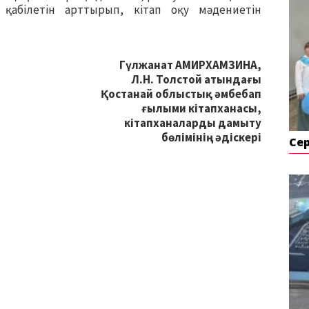
қабілетін арттырып, кітап оқу мәдениетін
Гүлжанат АМИРХАМЗИНА,
Л.Н. Толстой атындағы
Қостанай облыстық әмбебап
ғылыми кітапханасы,
кітапханаларды дамыту
бөлімінің әдіскері
Се