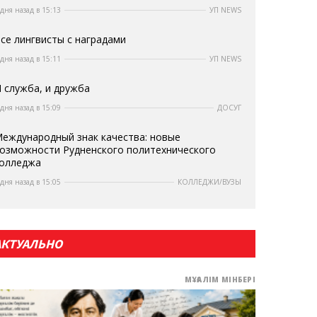
 дня назад в 15:13
УП NEWS
се лингвисты с наградами
 дня назад в 15:11
УП NEWS
 служба, и дружба
 дня назад в 15:09
ДОСУГ
еждународный знак качества: новые
озможности Рудненского политехнического
олледжа
 дня назад в 15:05
КОЛЛЕДЖИ/ВУЗЫ
АКТУАЛЬНО
МҰҒАЛІМ МІНБЕРІ