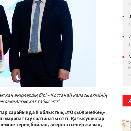
3
В
3
И
3
М
в
к
3
тқан өңірлердің бірі – Қостанай қаласы әкімінің
овке Алғыс хат табыс етті
лар сарайында ІІ облыстық «#ОқыЖәнеЖең»
н марапаттау салтанаты өтті. Қатысушылар
еміне терең бойлап, әсерлі эсселер жазып,