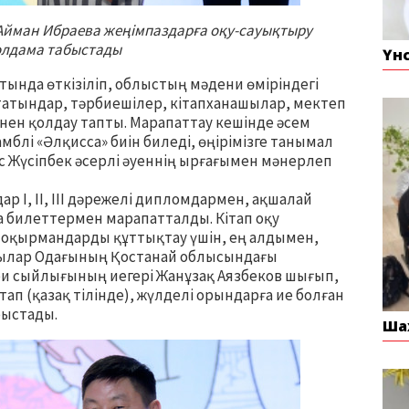
Айман Ибраева жеңімпаздарға оқу-сауықтыру
олдама табыстады
Үн
атында өткізіліп, облыстың мәдени өміріндегі
ататындар, тәрбиешілер, кітапханашылар, мектеп
нен қолдау тапты. Марапаттау кешінде әсем
блі «Әлқисса» биін биледі, өңірімізге танымал
 Жүсіпбек әсерлі әуеннің ырғағымен мәнерлеп
 I, II, III дәрежелі дипломдармен, ақшалай
 билеттермен марапатталды. Кітап оқу
 оқырмандарды құттықтау үшін, ең алдымен,
шылар Одағының Қостанай облысындағы
еби сыйлығының иегері Жанұзақ Аязбеков шығып,
п (қазақ тілінде), жүлделі орындарға ие болған
быстады.
Ша