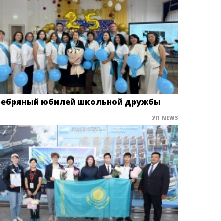
ребряный юбилей школьной дружбы
УП NEWS