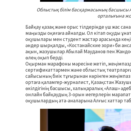
Облыстық білім басқармасының басшысы 
орталығына ж
Байқау қазақ және орыс тілдерінде үш жас сан
маңызды оқиғаға айналды. Ол кітап оқуды ұн
оқушылары мен студент жастар арасында кеңі
әндер шырқалды, «Костанайские зори» би ансам
ақын, жазушылар Абылай Мауданов пен Жандос
өлең оқып берді.
Оқырман марафоны мәресіне жетіп, жеңімпаздар
сертификаттармен және облыстық театрларға
сайысының биік тұғырынан көрінген жеңімпаз
ортаға қаламгер-журналист, Қазақстан Жазу
өкілдігінің басшысы, халықаралық «Алаш» әд
онлайн байқаудың 3-орын иегерлерін марапатта
оқушылардың ата-аналарына Алғыс хаттар та