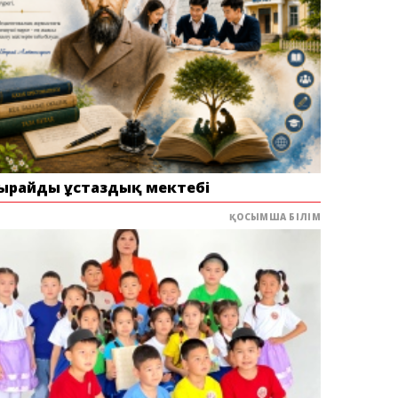
ырайдың ұстаздық мектебі
ҚОСЫМША БІЛІМ