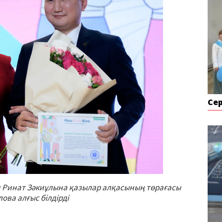
Се
 Ринат Зәкиұлына қазылар алқасының төрағасы
ова алғыс білдірді