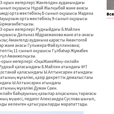
а 3-орын иегерлері: Жангелдин ауданындағы
-сынып оқушысы Нұрай Жылқыбай және анасы
әмді орта мектебінің 8-сынып оқушысы Мадина
Вс
 Науырзым орта мектебінің 9-сынып оқушысы
Бірмағанбетқызы.
а 3-орын иегерлері: Рудныйдағы Б.Майлин
қушысы Дильназ Абдрахманова және ата-анасы
зы; Амангелді ауданына қарасты Амантоғой
ар және анасы Гульмира Файзуллиновна;
ктептің 11-сынып оқушысы Гүлбаһар Жұмабек
агүл Аманжолқызы.
3-орын иегерлері: «ОқыЖәнеЖең» онлайн
 Рудный қаласындағы Б.Майлин атындағы №7
 Қостанай қаласындағы Ы.Алтынсарин атындағы
ының мұғалімі, қазір декреттік демалыстағы
ындағы Ы.Алтынсарин атындағы
тының мұғалімі Думан Саин.
онлайн байқауының қазылар алқасының төрағасы
ның мүшесі, педагог Александра Суслова шығып,
рынды иеленген қатысушыларды марапаттады.