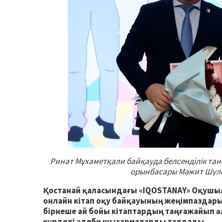
Ринат Мұхаметқали байқауда белсенділік таны
орынбасары Мәжит Шүлен
Қостанай қаласындағы «IQOSTANAY» Оқушы
онлайн кітап оқу байқауының жеңімпаздары
бірнеше ай бойы кітаптардың таңғажайып әл
күрделі әдеби шығармаларды талдады.