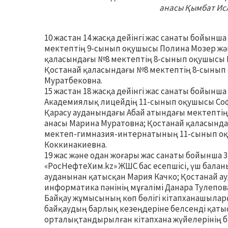
анасы Қымбат Ис
10 жастан 14 жасқа дейінгі жас санаты бойынш
мектептің 9-сынып оқушысы Полина Мозер жә
қаласындағы №8 мектептің 8-сынып оқушысы К
Қостанай қаласындағы №8 мектептің 8-сынып 
Муратбековна.
15 жастан 18 жасқа дейінгі жас санаты бойынш
Академиялық лицейдің 11-сынып оқушысы Со
Қарасу ауданындағы Абай атындағы мектептің
анасы Марина Муратовна; Қостанай қаласын
мектеп-гимназия-интернатының 11-сынып оқ
Коккинакиевна.
19 жас және одан жоғары жас санаты бойынша 
«РосНефтеХим.kz» ЖШС бас есепшісі, үш балан
ауданынан қатысқан Мария Качко; Қостанай 
информатика пәнінің мұғалімі Данара Тулепов
Байқау жұмысының көп бөлігі кітапханашыларға
байқаудың барлық кезеңдеріне белсенді қаты
орталықтандырылған кітапхана жүйелерінің 