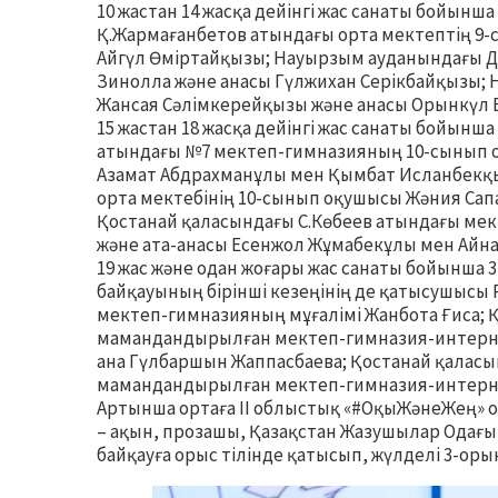
10 жастан 14 жасқа дейінгі жас санаты бойынш
Қ.Жармағанбетов атындағы орта мектептің 9
Айгүл Өміртайқызы; Науырзым ауданындағы Д
Зинолла және анасы Гүлжихан Серікбайқызы;
Жансая Сәлімкерейқызы және анасы Орынкүл 
15 жастан 18 жасқа дейінгі жас санаты бойынш
атындағы №7 мектеп-гимназияның 10-сынып о
Азамат Абдрахманұлы мен Қымбат Исланбекқы
орта мектебінің 10-сынып оқушысы Жәния Сап
Қостанай қаласындағы С.Көбеев атындағы ме
және ата-анасы Есенжол Жұмабекұлы мен Айн
19 жас және одан жоғары жас санаты бойынша 
байқауының бірінші кезеңінің де қатысушысы
мектеп-гимназияның мұғалімі Жанбота Ғиса;
мамандандырылған мектеп-гимназия-интернат
ана Гүлбаршын Жаппасбаева; Қостанай қалас
мамандандырылған мектеп-гимназия-интерна
Артынша ортаға ІІ облыстық «#ОқыЖәнеЖең» 
– ақын, прозашы, Қазақстан Жазушылар Одағы
байқауға орыс тілінде қатысып, жүлделі 3-о