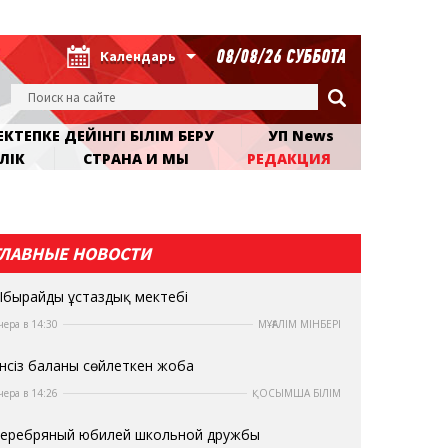
08/08/26 СУББОТА
Календарь
КТЕПКЕ ДЕЙІНГІ БІЛІМ БЕРУ
УП News
ЛІК
СТРАНА И МЫ
РЕДАКЦИЯ
ГЛАВНЫЕ НОВОСТИ
бырайдың ұстаздық мектебі
чера в 14:30
МҰҒАЛІМ МІНБЕРІ
нсіз баланы сөйлеткен жоба
чера в 14:26
ҚОСЫМША БІЛІМ
еребряный юбилей школьной дружбы