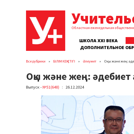
Учитель
Областная еженедельная обществен
ШКОЛА XXI ВЕКА
ДОПОЛНИТЕЛЬНОЕ ОБ
Все рубрики
БІЛІМ КЕҢІСТІГІ
Әлеумет
Оқы және жең: әде
Оқы және жең: әдебиет 
Выпуск -
№51(648)
: 26.12.2024