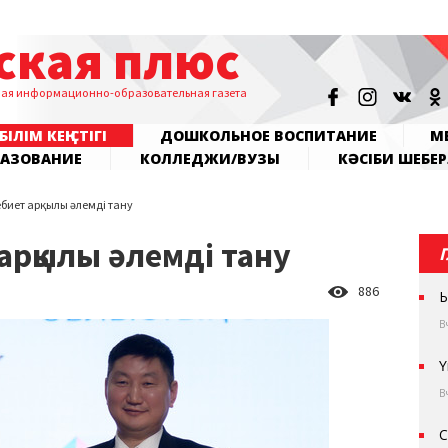
ская плюс
ная информационно-образовательная газета
БІЛІМ КЕҢІСТІГІ
ДОШКОЛЬНОЕ ВОСПИТАНИЕ
МЕ
РАЗОВАНИЕ
КОЛЛЕДЖИ/ВУЗЫ
КӘСІБИ ШЕБЕР
биет арқылы әлемді тану
арқылы әлемді тану
886
Ы
В
Ү
В
С