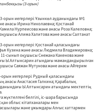
ланбекқызы (3-орын)
а 3-орын иегерлері: Ұзынкөл ауданындағы №1
не анасы Ирина Николаевна; Қостанай
амила Нурпеисова және анасы Роза Калеловна;
оқушысы Алима Халитова және анасы Салтанат
а 3-орын иегерлері: Қостанай қаласындағы
фья Кузина және анасы Людмила Владимировна;
 11-сынып оқушысы Снежана Какенова және
дағы Ы.Алтынсарин атындағы мамандандырылған
ушысы Саяжан Мутунова және анасы Айгерим
3-орын иегерлері: Рудный қаласындағы
ың анасы Анастасия Галкина; Қарабалық
ауданындағы Ы.Алтынсарин атындағы мектептің
а.
 жүктелгені белгілі, іс-шара барысында
сқан облыс кітапханалары мен
басшылары және ұжымдары Алғыс хаттармен