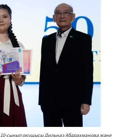
 10-сынып оқушысы Дильназ Абдрахманова және