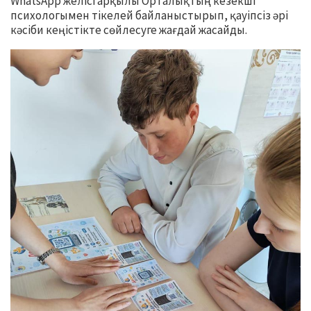
WhatsApp желісі арқылы Орталықтың кезекші
психологымен тікелей байланыстырып, қауіпсіз әрі
кәсіби кеңістікте сөйлесуге жағдай жасайды.