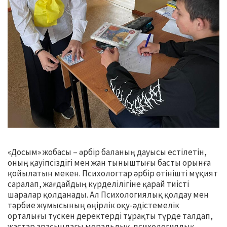
«Досым» жобасы – әрбір баланың дауысы естілетін,
оның қауіпсіздігі мен жан тыныштығы басты орынға
қойылатын мекен. Психологтар әрбір өтінішті мұқият
саралап, жағдайдың күрделілігіне қарай тиісті
шаралар қолданады. Ал Психологиялық қолдау мен
тәрбие жұмысының өңірлік оқу-әдістемелік
орталығы түскен деректерді тұрақты түрде талдап,
жастар арасындағы моральдық-психологиялық