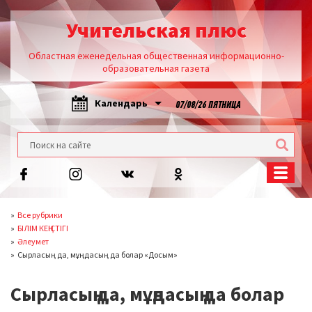
Учительская плюс
Областная еженедельная общественная информационно-
образовательная газета
Календарь
07/08/26 ПЯТНИЦА
Все рубрики
БІЛІМ КЕҢІСТІГІ
Әлеумет
Сырласың да, мұңдасың да болар «Досым»
Сырласың да, мұңдасың да болар