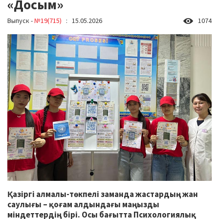
«Досым»
Выпуск -
№19(715)
: 15.05.2026
1074
Қазіргі алмалы-төкпелі заманда жастардың жан
саулығы – қоғам алдындағы маңызды
міндеттердің бірі. Осы бағытта Психологиялық