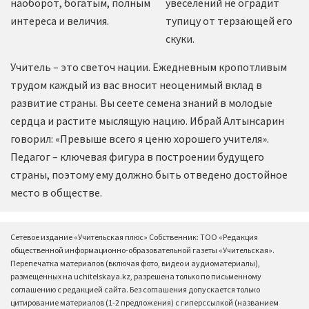
наоборот, богатым, полным
увеселений не оградит
интереса и величия.
тупицу от терзающей его
скуки.
Учитель – это светоч нации. Ежедневным кропотливым
трудом каждый из вас вносит неоценимый вклад в
развитие страны. Вы сеете семена знаний в молодые
сердца и растите мыслящую нацию. Ибрай Алтынсарин
говорил: «Превыше всего я ценю хорошего учителя».
Педагог – ключевая фигура в построении будущего
страны, поэтому ему должно быть отведено достойное
место в обществе.
Сетевое издание «Учительская плюс» Собственник: ТОО «Редакция
общественной информационно-образовательной газеты «Учительская».
Перепечатка материалов (включая фото, видео и аудиоматериалы),
размещенных на uchitelskaya.kz, разрешена только по письменному
соглашению с редакцией сайта. Без соглашения допускается только
цитирование материалов (1-2 предложения) с гиперссылкой (названием