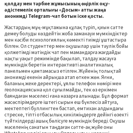
қолдау мен тәрбие жұмысының өңірлік оқу-
әдістемелік орталығы «Досым» атты жаңа
анонимді Telegram-чат ботын іске қосты.
Жастардың мұң-мұқтажына құлақ түріп, қиын сәтте
демеу болуды көздейтін жоба заманауи мүмкіндіктер
мен кәсіби психологиялық көмекті тиімді ұштастыра
білген. Ол студенттер мен оқушылар үшін тәулік бойы
қолжетімді мәтіндік чат пен мамандарға жағдайды
нақты уақыт режимінде бақылап, талдау жасауға
мүмкіндік беретін интерактивті аналитикалық
панельмен қамтамасыз етілген. Жүйенің толықтай
анонимді екенін айрықша атап өткен жөн. Яғни,
баланың жеке деректері, ұялы телефон нөмірі мен
геолокациясына қол сұғылмайды, тек өз еркімен
баяндаған мәселесі ғана назарға алынады. Бұл формат
жасөспірімдерге іштегі сырын еш бүкпесіз айтуға,
мектептегі буллингтен бастап, емтихан алдындағы
стреске, тіпті отбасылық кикілжіңдерге дейінгі өзекті
түйткілдерді ашық бөлісуге мүмкіндік береді. Оқушы
мәселенің санатын таңдаған сәтте-ақ жүйе оны