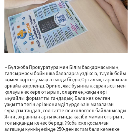
– Бұл жоба Прокуратура мен Білім басқармасының
тапсырмасы бойынша балаларға үздіксіз, тәулік бойы
көмек көрсету мақсатында біздің Орталық тарапынан
арнайы әзірленді. Әрине, жас буынның сұранысы мен
қалауын ескере отырып, оларға ең жақын әрі
ыңғайлы форматты таңдадық. Бала кез келген
уақытта тегін әрі анонимді түрде өзін мазалаған
сұрақты таңдап, сол сәтте психологпен байланысады.
Яғни, экранның арғы жағында кәсіби маман отырып,
толыққанды кеңес береді. Жоба іске қосылған
алғашқы күннің өзінде 250-ден астам бала көмекке