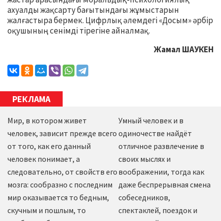
ахуалды жақсарту бағытындағы жұмыстарын
жалғастыра бермек. Цифрлық әлемдегі «Досым» әрбір
оқушының сенімді тірегіне айналмақ.
Жамал ШАУКЕН
РЕКЛАМА
Мир, в котором живет
Умный человек и в
человек, зависит прежде всего
одиночестве найдёт
от того, как его данный
отличное развлечение в
человек понимает, а
своих мыслях и
следовательно, от свойств его
воображении, тогда как
мозга: сообразно с последним
даже беспрерывная смена
мир оказывается то бедным,
собеседников,
скучным и пошлым, то
спектаклей, поездок и