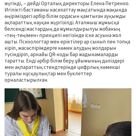
жүгінді, – дейді Орталық директоры Елена Петренко.
Игілікті бастаманы насихаттау мақсатында жақында
өңіріміздегі әрбір білім ордасын қамтыған ауқымды
ақпараттық науқан жүргізілді. Аталмыш жұмысқа
белсенді жастардың да жұмылдырылуы жобаның
«тең-теңімен» принципі негізінде іске асуына жол
ашты. Психологтар мен еріктілер әр сынып пен топқа
кіріп, жасөспірімдерге көмек алудың жолдарын
түсіндіріп, арнайы QR-коды бар жадынамаларды
таратты. Енді әрбір білім беру ұйымының дәліздері
мен ақпараттық стендтерінде цифрлық көмекші
туралы нұсқаулықтар мен буклеттер
орналастырылған.