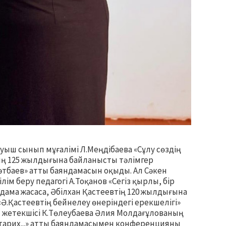
уыш сынып мұғалімі Л.Меңдібаева «Сұлу сөздің
ың 125 жылдығына байланысты тәлімгер
әтбаев» атты баяндамасын оқыды. Ал Сәкен
м беру педагогі А.Тоқанов «Сегіз қырлы, бір
ама жасаса, Әбілхан Қастеевтің 120 жылдығына
«Ә.Қастеевтің бейнелеу өнеріндегі ерекшелігі»
 жетекшісі К.Төлеубаева Әлия Молдағұлованың
 тарих...» атты баяндамасымен конференцияны