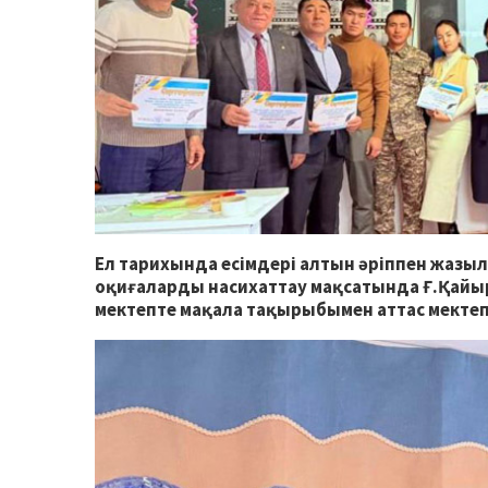
Ел тарихында есімдері алтын әріппен жазыл
оқиғаларды насихаттау мақсатында Ғ.Қайы
мектепте мақала тақырыбымен аттас мектепі