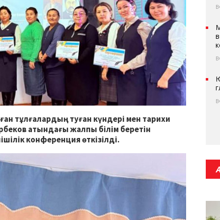
В
М
в
к
В
Ю
г
В
ған тұлғалардың туған күндері мен тарихи
рбеков атындағы жалпы білім беретін
шілік конференция өткізілді.