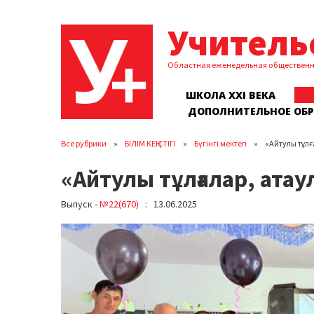
Учитель
Областная еженедельная обществен
ШКОЛА XXI ВЕКА
ДОПОЛНИТЕЛЬНОЕ ОБ
Все рубрики
БІЛІМ КЕҢІСТІГІ
Бүгінгі мектеп
«Айтулы тұлғ
«Айтулы тұлғалар, ата
Выпуск -
№22(670)
: 13.06.2025