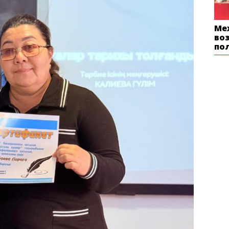
Ме
во
по