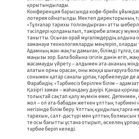
қорытындылады.
Конференция барысында кофе-брейк ұйымдас
лотерея ойнатылды. Мектеп директорының тәр
«Тұлғалар тарихы толғандырған» атты шеберлік
тәсілдері қолданылып, тәжірибе алмасу мүмкін
танытты. Осыған орай мұғалімдердің алдына о
заманауи технологияларды меңгеріп, оларды 
Адамның жан-жақты дамыған, білімді тұлға, с
маңызы зор. Бала бойына ізгілік дәнін егіп, ж
жасамауды үйрету – алдымен ата-ананың мінде
алатын орны орасан, оны жоққа шығаруға болм
сонымен қатар саналы ұрпақ тәрбиелеуде де а
Фарабидің: «Тәрбиесіз берілген білім – адамзат
Қазіргі заман – жаһандану дәуірі. Қанша қор
толықтай сақтап қалу мүмкін емес. Дегенмен, 
жол – ол ата-бабадан жеткен ұлттық тәрбиені
негізінде білім беру. Ұлттық құндылықтарға нег
тарихын, салт-дәстүрі мен ұлттық болмысын тер
те осы бағытты ұстана отырып, өскелең ұрпақ
тәрбие беріп келеді.