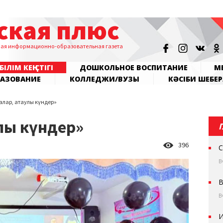
ская плюс
ная информационно-образовательная газета
БІЛІМ КЕҢІСТІГІ
ДОШКОЛЬНОЕ ВОСПИТАНИЕ
МЕ
РАЗОВАНИЕ
КОЛЛЕДЖИ/ВУЗЫ
КӘСІБИ ШЕБЕР
алар, атаулы күндер»
улы күндер»
396
С
В
В
В
И