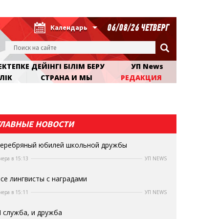
06/08/26 ЧЕТВЕРГ
Календарь
КТЕПКЕ ДЕЙІНГІ БІЛІМ БЕРУ
УП News
ЛІК
СТРАНА И МЫ
РЕДАКЦИЯ
ГЛАВНЫЕ НОВОСТИ
еребряный юбилей школьной дружбы
чера в 15:13
УП NEWS
се лингвисты с наградами
чера в 15:11
УП NEWS
 служба, и дружба