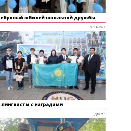
ребряный юбилей школьной дружбы
УП NEWS
е лингвисты с наградами
ДОСУГ