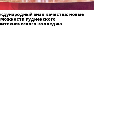
ждународный знак качества: новые
зможности Рудненского
литехнического колледжа