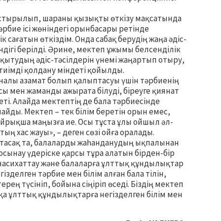
тырылып, шараны қызықты өткізу мақсатында
бие ісі жөніндегі орынбасары ретінде
 сағатын өткіздім. Онда сабақ берудің жаңа әдіс-
дігі берілді. Әрине, мектеп ұжымы белсенділік
қытудың әдіс-тәсілдерін үнемі жаңартып отыру,
тиімді қолдану міндеті қойылды.
аналы азамат болып қалыптасуы үшін тәрбиенің
ақсы мен жаманды ажырата білуді, біреуге қиянат
ті. Алайда мектептің де бала тәрбиесінде
айды. Мектеп – тек білім беретін орын емес,
йрықша маңызға ие. Осы тұста ұлы ойшыл әл-
тың хас жауы», – деген сөзі ойға оралады.
ғаштасақ та, балаларды жаһанданудың ықпалынан
осынау үдеріске қарсы тұра алатын бірден-бір
 насихаттау және балаларға ұлттық құндылықтар
ізделген тәрбие мен білім алған бала тілін,
ең түсініп, бойына сіңіріп өседі. Біздің мектеп
қа ұлттық құндылықтарға негізделген білім мен