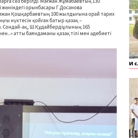
арға сөз берілді. Мағжан Жұмабаевтың 130
 жөніндегі орынбасары Г.Досанова
ымжан Қошқарбаевтың 100 жылдығына орай тарих
оңғы нүктесін қойған батыр қазақ –
 Сондай-ақ, Ш.Құдайбердіұлының 165
...» атты баяндаманы қазақ тілі мен әдебиеті
И 