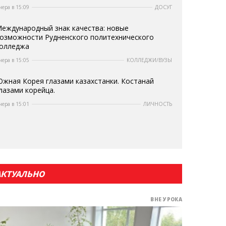
чера в 15:09
ДОСУГ
еждународный знак качества: новые
озможности Рудненского политехнического
олледжа
чера в 15:05
КОЛЛЕДЖИ/ВУЗЫ
жная Корея глазами казахстанки. Костанай
лазами корейца.
чера в 15:01
ЛИЧНОСТЬ
АКТУАЛЬНО
ВНЕ УРОКА