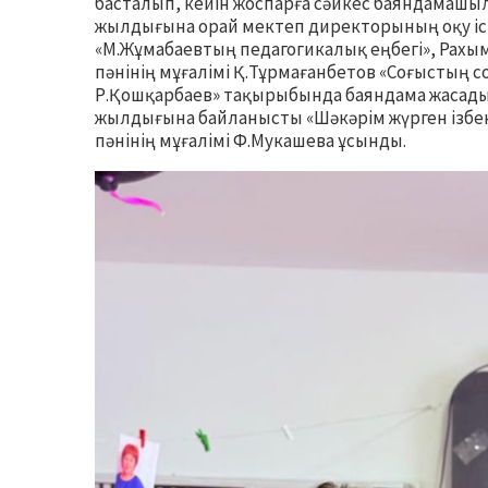
басталып, кейін жоспарға сәйкес баяндамашыл
жылдығына орай мектеп директорының оқу ісі
«М.Жұмабаевтың педагогикалық еңбегі», Рах
пәнінің мұғалімі Қ.Тұрмағанбетов «Соғыстың с
Р.Қошқарбаев» тақырыбында баяндама жасады.
жылдығына байланысты «Шәкәрім жүрген ізбенен
пәнінің мұғалімі Ф.Мукашева ұсынды.