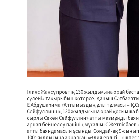
Ілияс Жансүгіровтің 130 жылдығына орай баста
сүлейі» тақырыбын көтерсе, Қаныш Сәтбаевт
Е.Абдушаһима «Ұлтымыздың ұлы тұлғасы – Қ.С
Сейфуллиннің 130 жылдығына орай қосымша білі
сырлы Сәкен Сейфуллин» атты мазмұнды баянд
арнап бейнелеу пәнінің мұғалімі С.Жетпісбаев 
атты баяндамасын ұсынды. Сондай-ақ 9-сынып
100 жылдығына арналған «Әлия ерлігі – өшпес