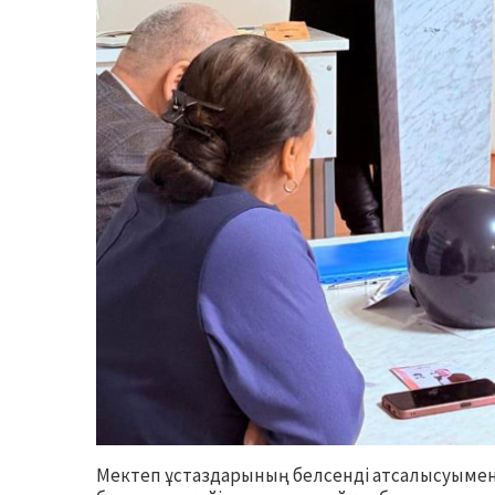
Мектеп ұстаздарының белсенді атсалысуымен