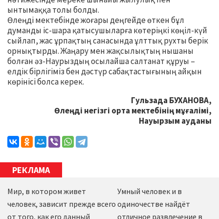
ынтымаққа толы болды.
Өлеңді мектебінде жоғары деңгейде өткен бұл
думанды іс-шара қатысушыларға көтеріңкі көңіл-күй
сыйлап, жас ұрпақтың санасында ұлттық рухты берік
орнықтырды. Жаңару мен жақсылықтың нышаны
болған әз-Наурыздың осылайша салтанат құруы –
елдік бірлігіміз бен дәстүр сабақтастығының айқын
көрінісі болса керек.
Гульзада БУХАНОВА,
Өлеңді негізгі орта мектебінің мұғалімі,
Науырзым ауданы
РЕКЛАМА
Мир, в котором живет
Умный человек и в
человек, зависит прежде всего
одиночестве найдёт
от того, как его данный
отличное развлечение в