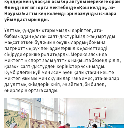
күндерімен ұласқан осы бір айтулы мерекеге орай
Өлеңді негізгі орта мектебінде «Қош келдің, әз-
Наурыз!» атты кең көлемді әрі мазмұнды іс-шара
ұйымдастырылды.
Ұлттық құндылықтарымызды дәріптеп, ата-
бабамыздан қалған салт-дәстүрімізді жаңғыртуды
мақсат еткен бұл жиын оқушылардың бойына
патриоттық рух пен адамгершілік қасиеттерді
сіңіруде ерекше рөл атқарды. Мереке аясында
мектептің спорт залы ұлттық нақышта безендіріліп,
қазақы салт-дәстүрден көріністер ұсынылды.
Күмбірлеген күй мен әсем әуен қалықтаған кеште
мектеп ұжымы мен оқушылар ғана емес, ата-аналар
да ұлттық киімдерін киіп, ән айтып, би билеп,
өнерлерін ортаға салды.