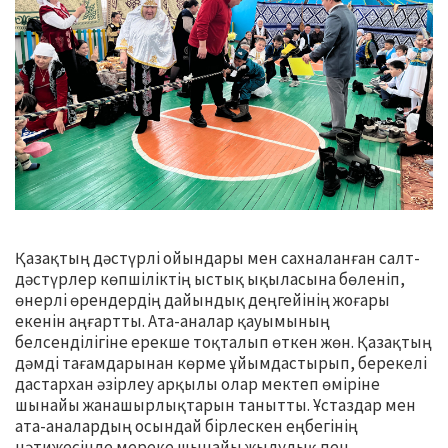
Қазақтың дәстүрлі ойындары мен сахналанған салт-
дәстүрлер көпшіліктің ыстық ықыласына бөленіп,
өнерлі өрендердің дайындық деңгейінің жоғары
екенін аңғартты. Ата-аналар қауымының
белсенділігіне ерекше тоқталып өткен жөн. Қазақтың
дәмді тағамдарынан көрме ұйымдастырып, берекелі
дастархан әзірлеу арқылы олар мектеп өміріне
шынайы жанашырлықтарын танытты. Ұстаздар мен
ата-аналардың осындай бірлескен еңбегінің
нәтижесінде мереке шынайы жылулық пен