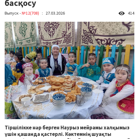
басқосу
Выпуск -
№12(708)
: 27.03.2026
414
Тіршілікке нәр берген Наурыз мейрамы халқымыз
үшін қашанда қастерлі. Көктемнің шуақты