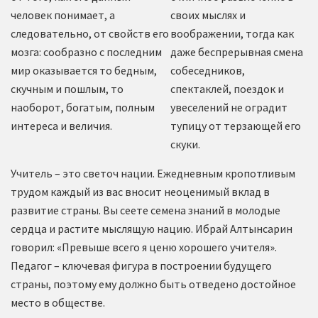
человек понимает, а
своих мыслях и
следовательно, от свойств его
воображении, тогда как
мозга: сообразно с последним
даже беспрерывная смена
мир оказывается то бедным,
собеседников,
скучным и пошлым, то
спектаклей, поездок и
наоборот, богатым, полным
увеселений не оградит
интереса и величия.
тупицу от терзающей его
скуки.
Учитель – это светоч нации. Ежедневным кропотливым
трудом каждый из вас вносит неоценимый вклад в
развитие страны. Вы сеете семена знаний в молодые
сердца и растите мыслящую нацию. Ибрай Алтынсарин
говорил: «Превыше всего я ценю хорошего учителя».
Педагог – ключевая фигура в построении будущего
страны, поэтому ему должно быть отведено достойное
место в обществе.