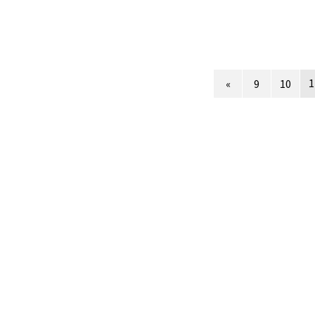
1
«
9
10