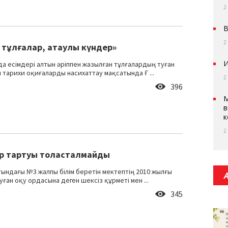
2
В
2
 тұлғалар, атаулы күндер»
И
да есімдері алтын әріппен жазылған тұлғалардың туған
 тарихи оқиғаларды насихаттау мақсатында Ғ ...
2
396
М
в
к
2
р тартуы толасталмайды
тындағы №3 жалпы білім беретін мектептің 2010 жылғы
уған оқу ордасына деген шексіз құрметі мен ...
345