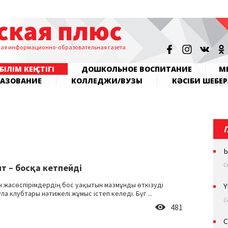
ская плюс
ная информационно-образовательная газета
БІЛІМ КЕҢІСТІГІ
ДОШКОЛЬНОЕ ВОСПИТАНИЕ
МЕ
РАЗОВАНИЕ
КОЛЛЕДЖИ/ВУЗЫ
КӘСІБИ ШЕБЕР
Ы
С
т – босқа кетпейді
н жасөспірімдердің бос уақытын мазмұнды өткізуді
Ү
ла клубтары нәтижелі жұмыс істеп келеді. Бүг ...
С
481
С