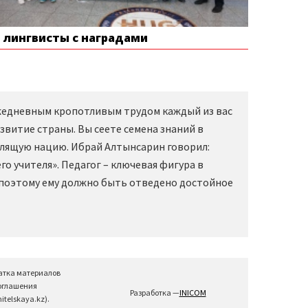
е лингвисты с наградами
Ежедневным кропотливым трудом каждый из вас
звитие страны. Вы сеете семена знаний в
слящую нацию. Ибрай Алтынсарин говорил:
о учителя». Педагог – ключевая фигура в
 поэтому ему должно быть отведено достойное
атка материалов
соглашения
Разработка —
INICOM
telskaya.kz).