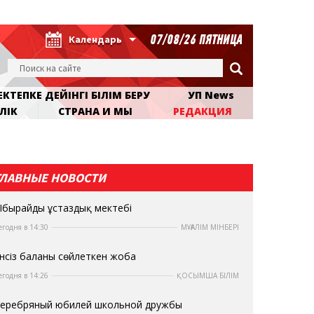
07/08/26 ПЯТНИЦА
Календарь
КТЕПКЕ ДЕЙІНГІ БІЛІМ БЕРУ
УП News
ЛІК
СТРАНА И МЫ
РЕДАКЦИЯ
ГЛАВНЫЕ НОВОСТИ
бырайдың ұстаздық мектебі
егодня в 14:30
МҰҒАЛІМ МІНБЕРІ
нсіз баланы сөйлеткен жоба
егодня в 14:26
ҚОСЫМША БІЛІМ
еребряный юбилей школьной дружбы