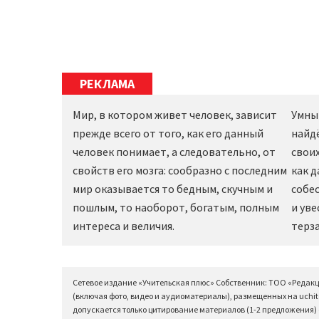
РЕКЛАМА
Мир, в котором живет человек, зависит
Умны
прежде всего от того, как его данный
найд
человек понимает, а следовательно, от
своих
свойств его мозга: сообразно с последним
как 
мир оказывается то бедным, скучным и
собес
пошлым, то наоборот, богатым, полным
и уве
интереса и величия.
терза
Сетевое издание «Учительская плюс» Собственник: ТОО «Редак
(включая фото, видео и аудиоматериалы), размещенных на uchit
допускается только цитирование материалов (1-2 предложения) с