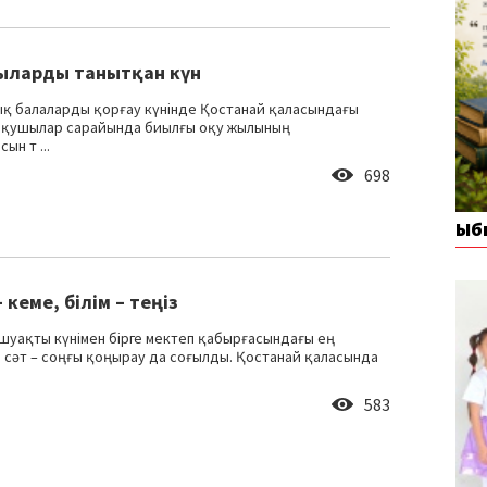
ларды танытқан күн
қ балаларды қорғау күнінде Қостанай қаласындағы
Оқушылар сарайында биылғы оқу жылының
н т ...
698
Ыб
 кеме, білім – теңіз
уақты күнімен бірге мектеп қабырғасындағы ең
 сәт – соңғы қоңырау да соғылды. Қостанай қаласында
583