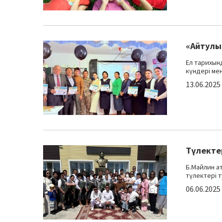
«Айтулы
Ел тарихын
күндері мен
13.06.2025
Түлекте
Б.Майлин а
түлектері т
06.06.2025