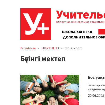
Учитель
Областная еженедельная обществен
ШКОЛА XXI ВЕКА
ДОПОЛНИТЕЛЬНОЕ ОБ
Все рубрики
БІЛІМ КЕҢІСТІГІ
Бүгінгі мектеп
Бүгінгі мектеп
Бос уақы
Балалар ме
көздеген ау
20.06.2025