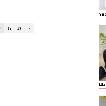
Үн
1
12
13
»
Ша