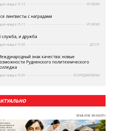
 дня назад в 15:13
УП NEWS
се лингвисты с наградами
 дня назад в 15:11
УП NEWS
 служба, и дружба
 дня назад в 15:09
ДОСУГ
еждународный знак качества: новые
озможности Рудненского политехнического
олледжа
 дня назад в 15:05
КОЛЛЕДЖИ/ВУЗЫ
АКТУАЛЬНО
МҰҒАЛІМ МІНБЕРІ