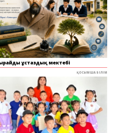
ырайдың ұстаздық мектебі
ҚОСЫМША БІЛІМ