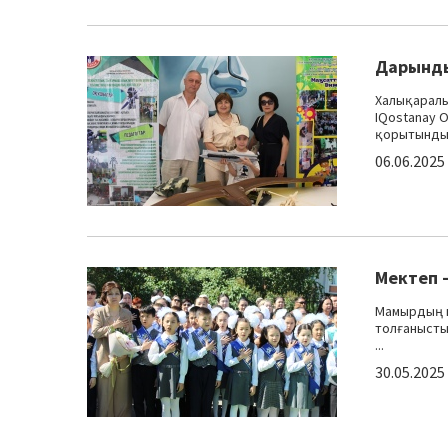
Дарынды
Халықаралы
IQostanay 
қорытындысы
06.06.2025
Мектеп –
Мамырдың ш
толғанысты
...
30.05.2025