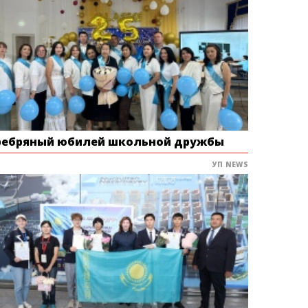
ребряный юбилей школьной дружбы
УП NEWS