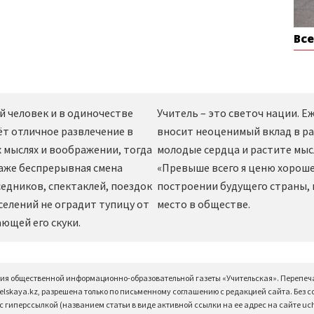
Вс
й человек и в одиночестве
Учитель – это светоч нации. 
ёт отличное развлечение в
вносит неоценимый вклад в ра
 мыслях и воображении, тогда
молодые сердца и растите мы
даже беспрерывная смена
«Превыше всего я ценю хорошег
едников, спектаклей, поездок
построении будущего страны,
селений не оградит тупицу от
место в обществе.
ющей его скуки.
ция общественной информационно-образовательной газеты «Учительская». Перепеч
elskaya.kz, разрешена только по письменному соглашению с редакцией сайта. Без 
 гиперссылкой (названием статьи в виде активной ссылки на ее адрес на сайте uchi