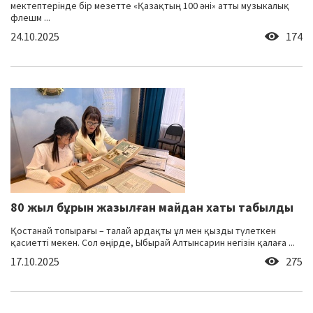
мектептерінде бір мезетте «Қазақтың 100 әні» атты музыкалық
флешм ...
24.10.2025
174
80 жыл бұрын жазылған майдан хаты табылды
Қостанай топырағы – талай ардақты ұл мен қызды түлеткен
қасиетті мекен. Сол өңірде, Ыбырай Алтынсарин негізін қалаға ...
17.10.2025
275