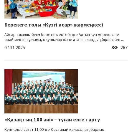
Берекеге толы «Күзгі асар» жәрмеңкесі
Айсары жалпы білім беретін мектебінде Алтын күз мерекесіне
орай мектеп ұжымы, оқушылар және ата-аналардың бірлескен ...
07.11.2025
267
«Қазақтың 100 әні» – туған елге тарту
Күні кеше сағат 11:00-де Қостанай қаласының барлық