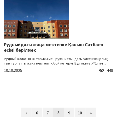
Рудныйдағы жаңа мектепке Қаныш Сәтбаев
есімі берілмек
Рудный қаласының тарихы мен руханиятындағы үлкен жаңалық –
тың тұрпатты жаңа мектептің бой көтеруі. Бұл оқиға №2 гим ...
10.10.2025
448
8
«
6
7
9
10
»