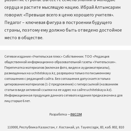
сердца и растите мыслящую нацию. Ибрай Алтынсарин
говорил: «Превыше всего я ценю хорошего учителя».
Педагог – ключевая фигура в построении будущего
страны, поэтому ему должно быть отведено достойное
место в обществе.
Сетевое издание «Учительская плюс» Собственник: ТОО «Редакция
общественной информационно-образовательной газеты «Учительская».
Перепечатка материалов (включая фото, видео и аудиоматериалы),
размещенных на uchitelskaya.kz, разрешена только по письменному
соглашению с редакцией сайта. Без соглашения допускается только
цитирование материалов (1-2 предложения) с гиперссылкой (названием
статьи в виде активной ссылки на ее адрес на сайте uchitelskaya.kz).
Информационная продукция данного сетевого издания предназначена для
лиц старше 6 лет.
Разработка —
INICOM
110000, Республика Казахстан, г. Костанай, ул. Тәуелсіздік, 83, каб. 802, 810