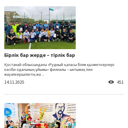
Бірлік бар жерде – тірлік бар
Қостанай облысындағы «Рудный қаласы білім қызметкерлері
кәсіби одағының ұйымы» филиалы – ынтымақ пен
жауапкершіліктің жа ...
14.11.2025
451