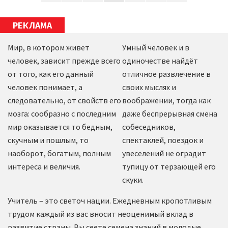
РЕКЛАМА
Мир, в котором живет
Умный человек и в
человек, зависит прежде всего
одиночестве найдёт
от того, как его данный
отличное развлечение в
человек понимает, а
своих мыслях и
следовательно, от свойств его
воображении, тогда как
мозга: сообразно с последним
даже беспрерывная смена
мир оказывается то бедным,
собеседников,
скучным и пошлым, то
спектаклей, поездок и
наоборот, богатым, полным
увеселений не оградит
интереса и величия.
тупицу от терзающей его
скуки.
Учитель – это светоч нации. Ежедневным кропотливым
трудом каждый из вас вносит неоценимый вклад в
развитие страны. Вы сеете семена знаний в молодые