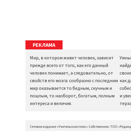
РЕКЛАМА
Мир, в котором живет человек, зависит
Умны
прежде всего от того, как его данный
найд
человек понимает, а следовательно, от
своих
свойств его мозга: сообразно с последним
как 
мир оказывается то бедным, скучным и
собес
пошлым, то наоборот, богатым, полным
и уве
интереса и величия.
терза
Сетевое издание «Учительская плюс» Собственник: ТОО «Редак