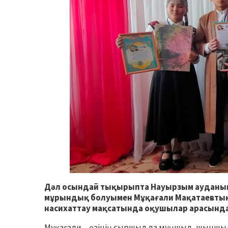
Дәл осындай тықырыпта Науырзым ауданы
мұрындық болуымен Мұқағали Мақатаевтың
насихаттау мақсатында оқушылар арасында
Мұқағали – өзінің сыршыл да мұңшыл, шынш