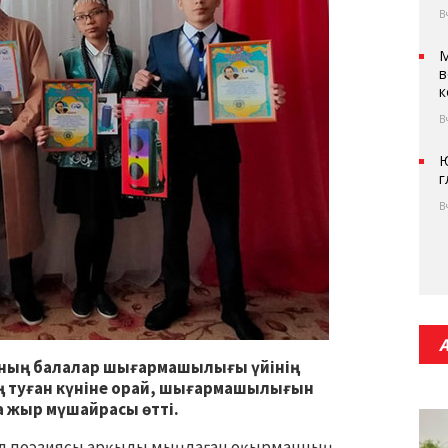
В
М
в
к
В
Ю
г
В
ның балалар шығармашылығы үйінің
 туған күніне орай, шығармашылығын
 жыр мүшайрасы өтті.
ыл поэзиясы арқылы мыңдаған оқырманның