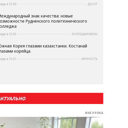
чера в 15:09
ДОСУГ
еждународный знак качества: новые
озможности Рудненского политехнического
олледжа
чера в 15:05
КОЛЛЕДЖИ/ВУЗЫ
жная Корея глазами казахстанки. Костанай
лазами корейца.
чера в 15:01
ЛИЧНОСТЬ
АКТУАЛЬНО
ВНЕ УРОКА