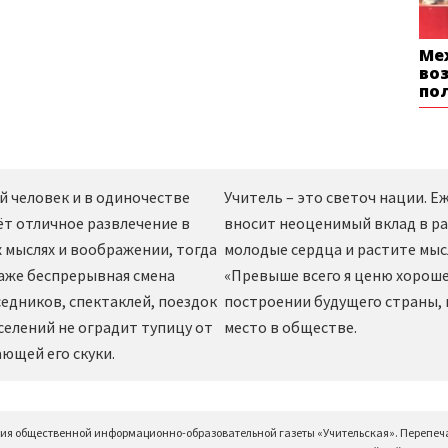
Ме
во
по
й человек и в одиночестве
Учитель – это светоч нации. 
ёт отличное развлечение в
вносит неоценимый вклад в ра
 мыслях и воображении, тогда
молодые сердца и растите мы
даже беспрерывная смена
«Превыше всего я ценю хорошег
едников, спектаклей, поездок
построении будущего страны,
селений не оградит тупицу от
место в обществе.
ющей его скуки.
ция общественной информационно-образовательной газеты «Учительская». Перепеч