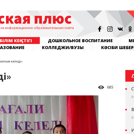
ская плюс
ная информационно-образовательная газета
БІЛІМ КЕҢІСТІГІ
ДОШКОЛЬНОЕ ВОСПИТАНИЕ
МЕ
РАЗОВАНИЕ
КОЛЛЕДЖИ/ВУЗЫ
КӘСІБИ ШЕБЕР
олғым келеді»
ді»
685
С
В
В
В
И