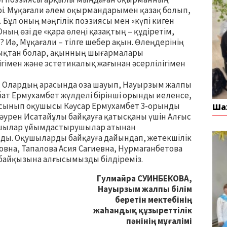
рі. Мұқағали әлем оқырмандарымен қазақ болып,
 Бұл оның мәңгілік поэзиясы мен «күпі киген
Оның өзі де «қара өлеңі қазақтың – құдіретім,
? Иә, Мұқағали – тілге шебер ақын. Өлеңдерінің
ндықтан болар, ақынның шығармалары
ігімен және эстетикалық жағынан әсерлілігімен
. Олардың арасында оза шауып, Науырзым жалпы
бат Ермухамбет жүлделі бірінші орынды иеленсе,
8-сынып оқушысы Кәусар Ермухамбет 3-орынды
Ша
әурен Исатайұлы байқауға қатысқаны үшін Алғыс
ушылар ұйымдастырушылар атынан
ды. Оқушыларды байқауға дайындап, жетекшілік
овна, Тапалова Асия Сагиевна, Нурмаганбетова
байқызына алғысымызды білдіреміз.
Гулмайра СУИНБЕКОВА,
Науырзым жалпы білім
беретін мектебінің
жаһандық құзыреттілік
пәнінің мұғалімі