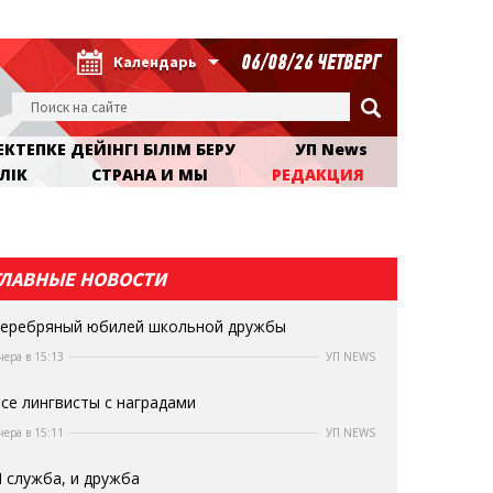
06/08/26 ЧЕТВЕРГ
Календарь
КТЕПКЕ ДЕЙІНГІ БІЛІМ БЕРУ
УП News
ЛІК
СТРАНА И МЫ
РЕДАКЦИЯ
ГЛАВНЫЕ НОВОСТИ
еребряный юбилей школьной дружбы
чера в 15:13
УП NEWS
се лингвисты с наградами
чера в 15:11
УП NEWS
 служба, и дружба