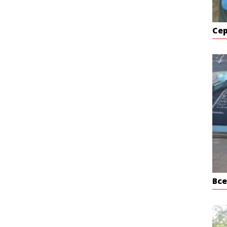
Се
Вс