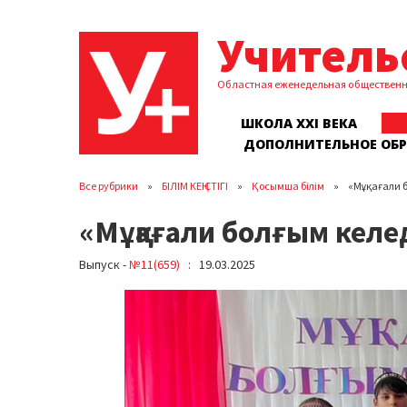
Учитель
Областная еженедельная обществен
ШКОЛА XXI ВЕКА
ДОПОЛНИТЕЛЬНОЕ ОБ
Все рубрики
БІЛІМ КЕҢІСТІГІ
Қосымша білім
«Мұқағали б
«Мұқағали болғым келе
Выпуск -
№11(659)
: 19.03.2025