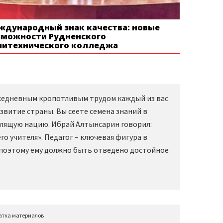
ждународный знак качества: новые
зможности Рудненского
литехнического колледжа
Ежедневным кропотливым трудом каждый из вас
звитие страны. Вы сеете семена знаний в
слящую нацию. Ибрай Алтынсарин говорил:
о учителя». Педагог – ключевая фигура в
 поэтому ему должно быть отведено достойное
атка материалов