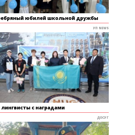
ребряный юбилей школьной дружбы
УП NEWS
е лингвисты с наградами
ДОСУГ