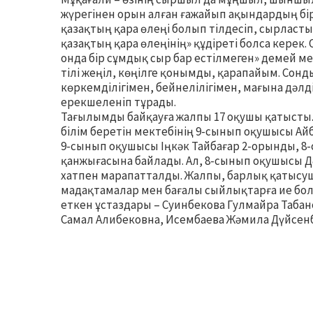
жүрегінен орын алған ғажайып ақындардың бі
қазақтың қара өлеңі болып тілдесіп, сырласты.
қазақтың қара өлеңінің» құдіреті болса керек. 
онда бір сұмдық сыр бар естілмеген» демей ме
тілі жеңіл, көңілге қонымды, қарапайым. Со
көркемділігімен, бейнелілігімен, мағына дәлд
ерекшеленіп тұрады.
Тағылымды байқауға жалпы 17 оқушы қатысты
білім беретін мектебінің 9-сынып оқушысы Ай
9-сынып оқушысы Іңкәк Тайбағар 2-орынды, 
қанжығасына байлады. Ал, 8-сынып оқушысы Д
хатпен марапатталды. Жалпы, барлық қатыс
мадақтамалар мен бағалы сыйлықтарға ие бол
еткен ұстаздары – Суинбекова Гулмайра Табан
Самал Алибековна, Исембаева Жәмила Дүйсен