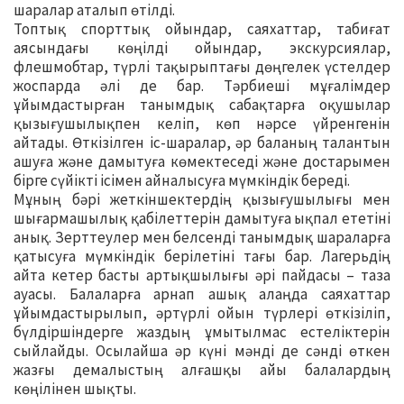
шаралар аталып өтілді.
Топтық спорттық ойындар, саяхаттар, табиғат
аясындағы көңілді ойындар, экскурсиялар,
флешмобтар, түрлі тақырыптағы дөңгелек үстелдер
жоспарда әлі де бар. Тәрбиеші мұғалімдер
ұйымдастырған танымдық сабақтарға оқушылар
қызығушылықпен келіп, көп нәрсе үйренгенін
айтады. Өткізілген іс-шаралар, әр баланың талантын
ашуға және дамытуға көмектеседі және достарымен
бірге сүйікті ісімен айналысуға мүмкіндік береді.
Мұның бәрі жеткіншектердің қызығушылығы мен
шығармашылық қабілеттерін дамытуға ықпал ететіні
анық. Зерттеулер мен белсенді танымдық шараларға
қатысуға мүмкіндік берілетіні тағы бар. Лагерьдің
айта кетер басты артықшылығы әрі пайдасы – таза
ауасы. Балаларға арнап ашық алаңда саяхаттар
ұйымдастырылып, әртүрлі ойын түрлері өткізіліп,
бүлдіршіндерге жаздың ұмытылмас естеліктерін
сыйлайды. Осылайша әр күні мәнді де сәнді өткен
жазғы демалыстың алғашқы айы балалардың
көңілінен шықты.