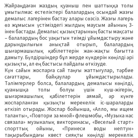
Жайраңдаған жаздың қуаныш пен шаттыққа толы
ұмытылмас естеліктері балалардың осындай жазғы
демалыс лагерінен бастау алары сөзсіз. Жазғы лагерь
өз жұмысын үстіміздегі жылдың маусым айының 3-
інен бастады. Демалыс қызықтарының басты мақсаты
– балалардың бос уақытын тиімді ұйымдастыру және
дарындылығын анықтай отырып, балалардың
шығармашылық қабілеттерін жан-жақты бағытта
дамыту. Бүлдіршіндер бұл жерде күндерін көңілді әрі
қызықты, ал ең бастысы пайдалы өткізуде.
Күн сайын жоспарға сай таңғы жаттығулар, тәрбие
сағаттары, байқаулар ұйымдастырылады.
Тәлімгерлер болса, балалардың демалысы көңілді,
қуанышқа толы болуы үшін күш-жігерін,
шығармашылық қабілеттерін аямай, әр күнге
жоспарланған қызықты мерекелік іс-шараларды
өткізіп отырады. Жоспар бойынша, «Алло, мы ищем
таланты», «Повтори за мной» флешмобы, «Музыка нас
связала» музыкалық викторинасы, «Веселый старт»
спорттық ойыны, «Принеси воды нептун»
тақырыбындағы квест сияқты көңілді мерекелік