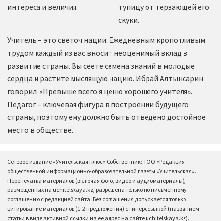
интереса и величия.
тупицу от терзающей его
скуки.
Учитель – это светоч нации. Ежедневным кропотливым
трудом каждый из вас вносит неоценимый вклад в
развитие страны. Вы сеете семена знаний в молодые
сердца и растите мыслящую нацию. Ибрай Алтынсарин
говорил: «Превыше всего я ценю хорошего учителя».
Педагог – ключевая фигура в построении будущего
страны, поэтому ему должно быть отведено достойное
место в обществе.
Сетевое издание «Учительская плюс» Собственник: ТОО «Редакция
общественной информационно-образовательной газеты «Учительская».
Перепечатка материалов (включая фото, видео и аудиоматериалы),
размещенных на uchitelskaya.kz, разрешена только по письменному
соглашению с редакцией сайта. Без соглашения допускается только
цитирование материалов (1-2 предложения) с гиперссылкой (названием
статьи в виде активной ссылки на ее адрес на сайте uchitelskaya.kz).