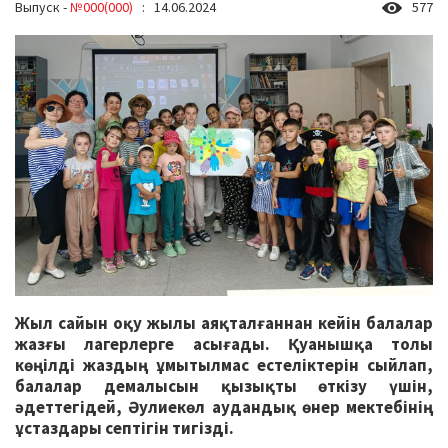
Выпуск -
№000(000)
: 14.06.2024
577
Жыл сайын оқу жылы аяқталғаннан кейін балалар
жазғы лагерлерге асығады. Қуанышқа толы
көңілді жаздың ұмытылмас естеліктерін сыйлап,
балалар демалысын қызықты өткізу үшін,
әдеттегідей, Әулиекөл аудандық өнер мектебінің
ұстаздары септігін тигізді.