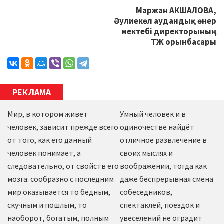
Маржан АКШАЛОВА,
Әулиекөл аудандық өнер
мектебі директорының
ТЖ орынбасары
РЕКЛАМА
Мир, в котором живет
Умный человек и в
человек, зависит прежде всего
одиночестве найдёт
от того, как его данный
отличное развлечение в
человек понимает, а
своих мыслях и
следовательно, от свойств его
воображении, тогда как
мозга: сообразно с последним
даже беспрерывная смена
мир оказывается то бедным,
собеседников,
скучным и пошлым, то
спектаклей, поездок и
наоборот, богатым, полным
увеселений не оградит