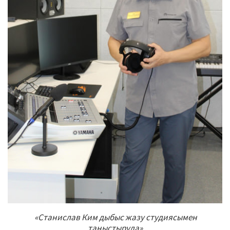
«Станислав Ким дыбыс жазу студиясымен
таныстыруда»