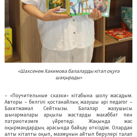
«Шахсенем Хакимова балаларды кітап оқуға
шақырады»
– «Поучительные сказки» кітабына шолу жасадым.
Авторы – белгілі қостанайлық жазушы әрі педагог –
Бахитжамал Сейткызы. Балалар жазушысы
шығармалары арқылы жастарды махаббат пен
патриотизмге үйретеді. Жақында жас
оқырмандардың арасында байқау өткіздім. Олардан
алты кітапты оқып, мазмұнын айтып берулері талап