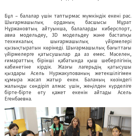
Бұл – балалар үшін таптырмас мүмкіндік екені рас.
Шығармашылық орданың басшысы Мұрат
Нұржановтың айтуынша, балаларды киберспорт,
авиа модельдеу, 3D модельдеу және бастапқы
техникалық шығармашылық үйірмелері
қызықтыратын көрінеді. Шығармашылық бағыттағы
үйірмелерге қатысушылар да аз емес. Мәселен,
ғимараттың бірінші қабатында қыш шеберлігінің
кабинетіне кірдік. Жазғы лагерьдің қатысушы
қыздары Асель Нуржакупованың жетекшілігімен
құмыра жасап жатыр екен. Баланың көзіндегі
жалынды сөндіріп алмас үшін, жеңілден күрделіге
бірте-бірте өту қажет екенін айтады Асель
Егенбаевна.