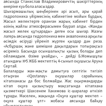
аясында Станислав Владимировичтің шәкірттерінің
өнеріне куә бола аласыздар.
Шығармашылық шеңберінен әрі асып, ары қарай
гидропоника үйірмесінің кабинетіне мойын бұрдық.
Жасыл желектерге оранған жарық кабинет бірден
өзінің жайлы атмосферасымен баурап алды. «Жанды
жасыл желек құтқарады» деген осы шығар. Жазғы
лагерь аясында гидропоника мен аквапоника арқылы
өсімдік өсіруді үйреніп жүрген қыздар дән риза.
«Асбұршақ және шемішке дақылдарын топырақсыз
өсіреміз. Басында осыншалықты қызық болады деп
ойламадым. Өзіме ұнайды», – дейді Б.Момышұлы
атындағы №5 ЖББ мектептің 4-сынып оқушысы Аруна
Сертай.
Балаларды жан-жақты дамытуға септігін тигізіп
отырған «IQostanay» оқушылар сарайының
кітапханасы да бос болмайды. Жас оқырмандарды
кітап оқуға қызықтыру мақсатында кітапхана
қызметкері Шахсенем Хакимова іс-шаралар өткізіп
тұрады. Мәселен, жақында «Оқуға құштар мектеп –
оқуға құштар ұлт» жобасы аясында байқау
ұйымдастырған.