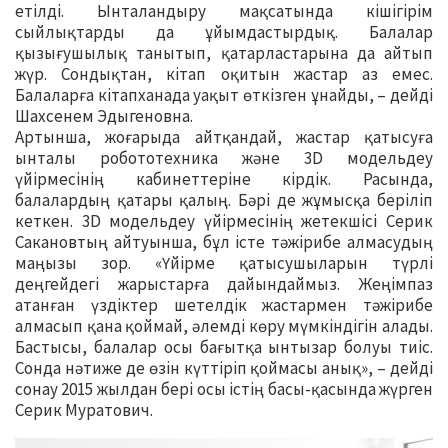
етілді. Ынталандыру мақсатында кішігірім
сыйлықтарды да ұйымдастырдық. Балалар
қызығушылық танытып, қатарластарына да айтып
жүр. Сондықтан, кітап оқитын жастар аз емес.
Балаларға кітапханада уақыт өткізген ұнайды, – дейді
Шахсенем Эдыгеновна.
Артынша, жоғарыда айтқандай, жастар қатысуға
ынталы робототехника және 3D модельдеу
үйірмесінің кабинеттеріне кірдік. Расында,
балалардың қатары қалың. Бәрі де жұмысқа беріліп
кеткен. 3D модельдеу үйірмесінің жетекшісі Серик
Сакановтың айтуынша, бұл істе тәжірибе алмасудың
маңызы зор. «Үйірме қатысушыларын түрлі
деңгейдегі жарыстарға дайындаймыз. Жеңімпаз
атанған үздіктер шетелдік жастармен тәжірибе
алмасып қана қоймай, әлемді көру мүмкіндігін алады.
Бастысы, балалар осы бағытқа ынтызар болуы тиіс.
Сонда нәтиже де өзін күттіріп қоймасы анық», – дейді
сонау 2015 жылдан бері осы істің басы-қасында жүрген
Серик Муратович.