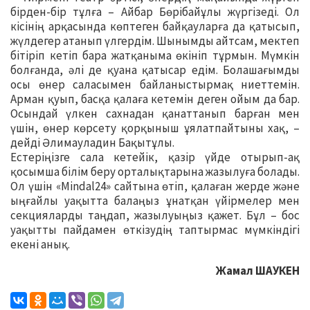
бірден-бір тұлға – Айбар Бөрібайұлы жүргізеді. Ол
кісінің арқасында көптеген байқауларға да қатысып,
жүлдегер атанып үлгердім. Шынымды айтсам, мектеп
бітіріп кетіп бара жатқаныма өкініп тұрмын. Мүмкін
болғанда, әлі де қуана қатысар едім. Болашағымды
осы өнер саласымен байланыстырмақ ниеттемін.
Арман қуып, басқа қалаға кетемін деген ойым да бар.
Осындай үлкен сахнадан қанаттанып барған мен
үшін, өнер көрсету қорқыныш ұялатпайтыны хақ, –
дейді Әлимауладин Бақытұлы.
Естеріңізге сала кетейік, қазір үйде отырып-ақ
қосымша білім беру орталықтарына жазылуға болады.
Ол үшін «Mindal24» сайтына өтіп, қалаған жерде және
ыңғайлы уақытта балаңыз ұнатқан үйірмелер мен
секцияларды таңдап, жазылуыңыз қажет. Бұл – бос
уақытты пайдамен өткізудің таптырмас мүмкіндігі
екені анық.
Жамал ШАУКЕН