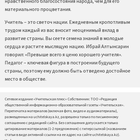
нравственного благосостояния народа, чем для его
материального процветания.
Учитель – это светоч нации. Ежедневным кропотливым
трудом каждый из вас вносит неоценимый вклад в
развитие страны. Вы сеете семена знаний в молодые
сердца и растите мыслящую нацию. Ибрай Алтынсарин
говорил: «Превыше всего я ценю хорошего учителя».
Педагог – ключевая фигура в построении будущего
страны, поэтому ему должно быть отведено достойное
место в обществе.
Сетевое издание «Учительская плюс» Собственник: ТОО «Редакция
общественной информационно-образовательной газеты «Учительская».
Перепечатка материалов (включая фото, видео и аудиоматериалы),
размещенных на uchitelskaya.kz, разрешена только по письменному
соглашению с редакцией сайта. Без соглашения допускается только
цитирование материалов (1-2 предложения) с гиперссылкой (названием
статьи в виде активной ссылки на ее адрес на сайте uchitelskaya.kz).