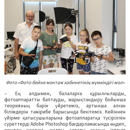
Фото «Фото-бейне монтаж кабинетінің мүмкіндігі мол»
– Ең алдымен, балаларға құрылғыларды,
фотоаппаратты баптауды, жарықтандыру бойынша
теорияның бәрін үйретеміз, артынша алған
білімдерін тәжірибе барысында бекітеміз. Кейіннен
үйірме қатысушыларына фотоаппаратқа түсірілген
суреттерді Adobe Photoshop бағдарламасында өңдеп,