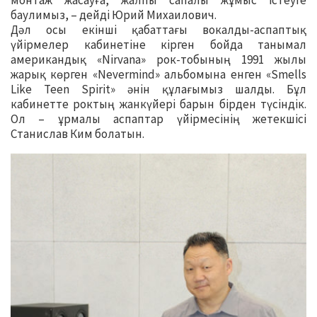
монтаж жасауға, жалпы сапалы жұмыс істеуге
баулимыз, – дейді Юрий Михаилович.
Дәл осы екінші қабаттағы вокалды-аспаптық
үйірмелер кабинетіне кірген бойда танымал
американдық «Nirvana» рок-тобының 1991 жылы
жарық көрген «Nevermind» альбомына енген «Smells
Like Teen Spirit» әнін құлағымыз шалды. Бұл
кабинетте роктың жанкүйері барын бірден түсіндік.
Ол – ұрмалы аспаптар үйірмесінің жетекшісі
Станислав Ким болатын.