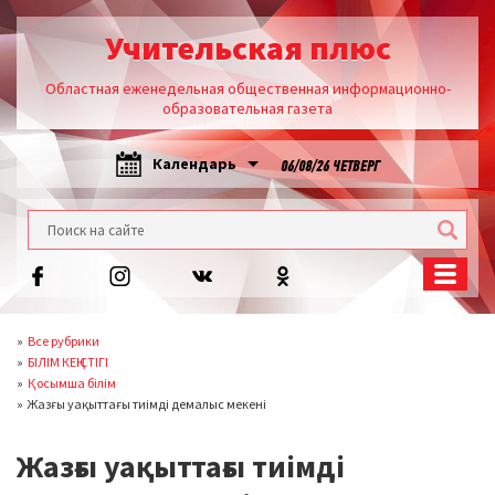
Учительская плюс
Областная еженедельная общественная информационно-
образовательная газета
Календарь
06/08/26 ЧЕТВЕРГ
Все рубрики
БІЛІМ КЕҢІСТІГІ
Қосымша білім
Жазғы уақыттағы тиімді демалыс мекені
Жазғы уақыттағы тиімді