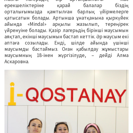
ерекшеліктеріне қарай балалар біздің
орталығымызда қамтылған барлық үйірмелерге
қатысатын болады. Артынша ұнатқанына қыркүйек
айында «Mindal» арқылы жазылып, тереңірек
үйренуіне болады. Қазір лагерьдің бірінші маусымын
аяқтап, екінші маусымын бастап кеттік. Әр маусым екі
аптаға созылады. Енді, шілде айында үшінші
маусымды бастаймыз. Оған қабылдау жұмыстары
маусымның 18-інен жүргізілуде, – дейді Алма
Аскаровна.