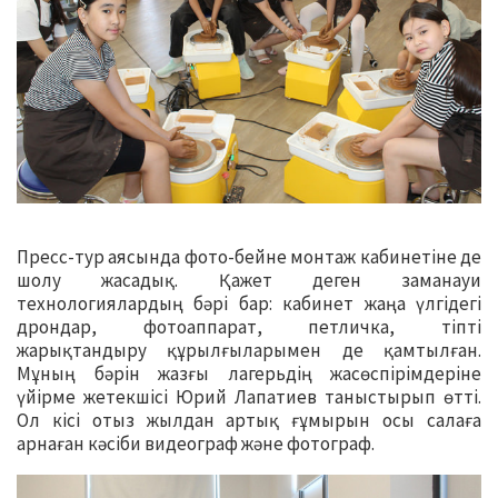
Пресс-тур аясында фото-бейне монтаж кабинетіне де
шолу жасадық. Қажет деген заманауи
технологиялардың бәрі бар: кабинет жаңа үлгідегі
дрондар, фотоаппарат, петличка, тіпті
жарықтандыру құрылғыларымен де қамтылған.
Мұның бәрін жазғы лагерьдің жасөспірімдеріне
үйірме жетекшісі Юрий Лапатиев таныстырып өтті.
Ол кісі отыз жылдан артық ғұмырын осы салаға
арнаған кәсіби видеограф және фотограф.