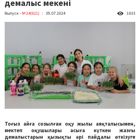
демалыс мекені
Выпуск -
№24(621)
: 05.07.2024
1633
Тоғыз айға созылған оқу жылы аяқталысымен,
мектеп оқушылары асыға күткен жазғы
демалыстарын қызықты әрі пайдалы өткізуге