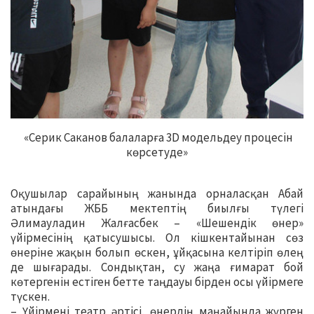
«Серик Саканов балаларға 3D модельдеу процесін
көрсетуде»
Оқушылар сарайының жанында орналасқан Абай
атындағы ЖББ мектептің биылғы түлегі
Әлимауладин Жалғасбек – «Шешендік өнер»
үйірмесінің қатысушысы. Ол кішкентайынан сөз
өнеріне жақын болып өскен, ұйқасына келтіріп өлең
де шығарады. Сондықтан, су жаңа ғимарат бой
көтергенін естіген бетте таңдауы бірден осы үйірмеге
түскен.
– Үйірмені театр әртісі, өнердің маңайында жүрген