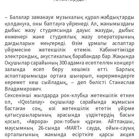
– Балалар заманауи музыкалық құрал-жабдықтарды
қолдануға, оны баптауға үйренеді. Ал, жанымыздағы
дыбыс жазу студиясында дауыс жазуды, дыбыс
инженері және студиялық жазу операторының
дағдыларын меңгереді. Өзім ұрмалы аспаптар
үйірмесіне жетекшілік етемін. Кабинетімізде
электрондық, акустикалық барабандар бар. Жақында
Оқушылар сарайының 300 адамға есептелген концерт
залында есеп беру кешіміз өтті. Барлық
аспаптарымызды ортаға шығарып, көрермендерге
керемет кеш сыйладық, – деп бөлісті Станислав
Владимирович.
Сексенінші жылдарда рок-клубқа жетекшілік еткен
ол, «IQostanay» оқушылар сарайында жұмысын
бастаған соң, өзі жетекшілік ететін үйірме
қатысушыларының арасында үздіктердің басын
қосып, «Аврора» рок-тобын құрған. Айтпақшы,
маусымның 26-сында «MART» сауда, ойын-сауық
орталығының жанында есірткіге қарсы акция