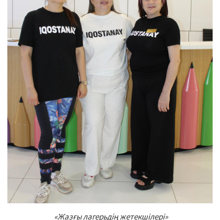
«Жазғы лагерьдің жетекшілері»