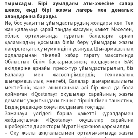
тырысады. Бірі ауылдағы аты-әжесіне сапар
шексе, енді бірі жазғы лагерь мен демалыс
алаңдарына барады.
Иә, бос уақытты ұйымдастырудың жолдары көп. Тек
жан қалауыңа қарай таңдау жасауың қажет. Мәселен,
облыс орталығында тұратын балаларға арнап
қаламыздың қосымша білім беру ұйымдары жазғы
лагерьге қатысу мүмкіндігін ұсынуда. Шығармашылық
ордаларынан тікелей хабар тарату мақсатында
Облыстық білім басқармасының қолдауымен БАҚ
өкілдеріне арнайы пресс-тур ұйымдастырылып, біз
Балалар мен жасөспірімдердің техникалық
шығармашылық мектебі, Балалар шығармашылығы
мектебінің және ашылғанына әлі бір жыл да бола
қоймаған «IQostanay» оқушылар сарайының жазғы
демалыс уақытындағы тыныс-тіршілігімен таныстық.
Біздің редакция соңғы аялдамаға тоқтады.
Заманауи үлгідегі барша қажетті құралдармен
жабдықталған «IQostanay» оқушылар сарайына
кіреберісте директоры Мұрат Нұржанов қарсы алды.
– Оқу жылы аяқталысымен орталығымызда жазғы