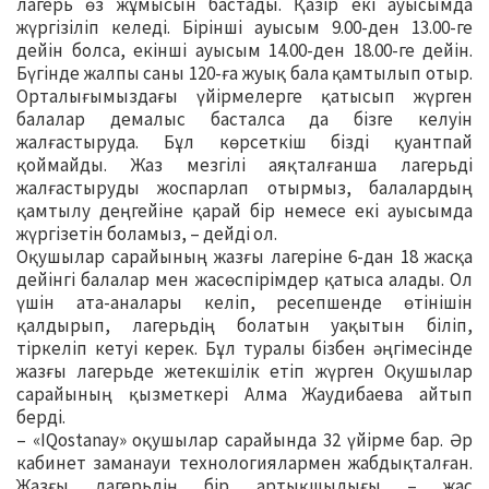
лагерь өз жұмысын бастады. Қазір екі ауысымда
жүргізіліп келеді. Бірінші ауысым 9.00-ден 13.00-ге
дейін болса, екінші ауысым 14.00-ден 18.00-ге дейін.
Бүгінде жалпы саны 120-ға жуық бала қамтылып отыр.
Орталығымыздағы үйірмелерге қатысып жүрген
балалар демалыс басталса да бізге келуін
жалғастыруда. Бұл көрсеткіш бізді қуантпай
қоймайды. Жаз мезгілі аяқталғанша лагерьді
жалғастыруды жоспарлап отырмыз, балалардың
қамтылу деңгейіне қарай бір немесе екі ауысымда
жүргізетін боламыз, – дейді ол.
Оқушылар сарайының жазғы лагеріне 6-дан 18 жасқа
дейінгі балалар мен жасөспірімдер қатыса алады. Ол
үшін ата-аналары келіп, ресепшенде өтінішін
қалдырып, лагерьдің болатын уақытын біліп,
тіркеліп кетуі керек. Бұл туралы бізбен әңгімесінде
жазғы лагерьде жетекшілік етіп жүрген Оқушылар
сарайының қызметкері Алма Жаудибаева айтып
берді.
– «IQostanay» оқушылар сарайында 32 үйірме бар. Әр
кабинет заманауи технологиялармен жабдықталған.
Жазғы лагерьдің бір артықшылығы – жас