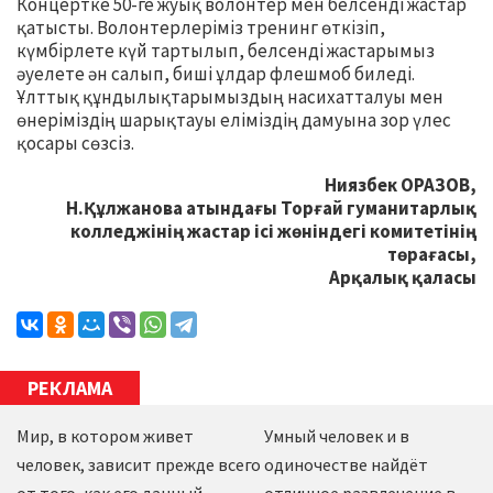
Концертке 50-ге жуық волонтер мен белсенді жастар
қатысты. Волонтерлеріміз тренинг өткізіп,
күмбірлете күй тартылып, белсенді жастарымыз
әуелете ән салып, биші ұлдар флешмоб биледі.
Ұлттық құндылықтарымыздың насихатталуы мен
өнеріміздің шарықтауы еліміздің дамуына зор үлес
қосары сөзсіз.
Ниязбек ОРАЗОВ,
Н.Құлжанова атындағы Торғай гуманитарлық
колледжінің жастар ісі жөніндегі комитетінің
төрағасы,
Арқалық қаласы
РЕКЛАМА
Мир, в котором живет
Умный человек и в
человек, зависит прежде всего
одиночестве найдёт
от того, как его данный
отличное развлечение в