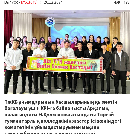
Выпуск -
№51(648)
: 26.12.2024
478
ТжКБ ұйымдарының басшыларының қызметін
бағалауы үшін КРІ-ға байланысты Арқалық
қаласындағы Н.Құлжанова атындағы Торғай
гуманитарлық колледжінің жастар ісі жөніндегі
комитетінің ұйымдастыруымен мақала
тақырыбымен аттас іс-шара өткізілді.