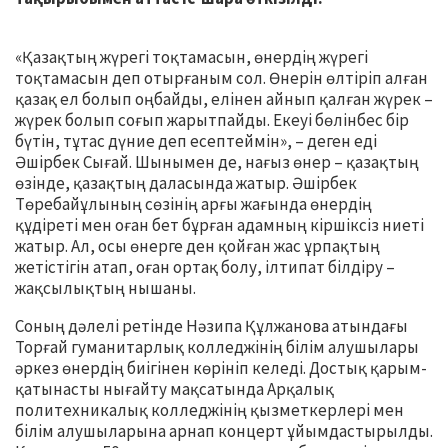
«Қазақтың жүрегі тоқтамасын, өнердің жүрегі
тоқтамасын деп отырғаным сол. Өнерін өлтіріп алған
қазақ ел болып оңбайды, елінен айнып қалған жүрек –
жүрек болып соғып жарытпайды. Екеуі бөлінбес бір
бүтін, тұтас дүние деп есептеймін», – деген еді
Әшірбек Сығай. Шынымен де, нағыз өнер – қазақтың
өзінде, қазақтың даласында жатыр. Әшірбек
Төребайұлының сөзінің арғы жағында өнердің
құдіреті мен оған бет бұрған адамның кіршіксіз ниеті
жатыр. Ал, осы өнерге ден қойған жас ұрпақтың
жетістігін атап, оған ортақ болу, ілтипат білдіру –
жақсылықтың нышаны.
Соның дәлелі ретінде Нәзипа Құлжанова атындағы
Торғай гуманитарлық колледжінің білім алушылары
әркез өнердің биігінен көрініп келеді. Достық қарым-
қатынасты нығайту мақсатында Арқалық
политехникалық колледжінің қызметкерлері мен
білім алушыларына арнап концерт ұйымдастырылды.