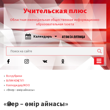
Учительская плюс
Областная еженедельная общественная информационно-
образовательная газета
Календарь
07/08/26 ПЯТНИЦА
Все рубрики
БІЛІМ КЕҢІСТІГІ
Колледждер/ЖОО
«Өнер – өмір айнасы»
«Өнер – өмір айнасы»