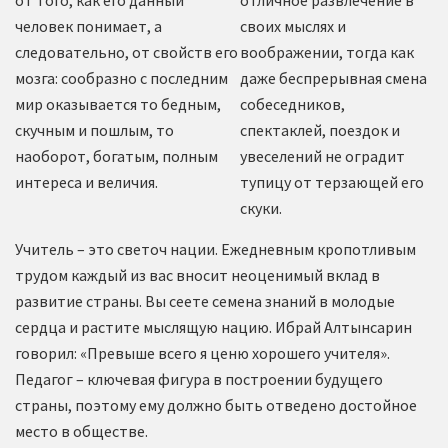
человек понимает, а
своих мыслях и
следовательно, от свойств его
воображении, тогда как
мозга: сообразно с последним
даже беспрерывная смена
мир оказывается то бедным,
собеседников,
скучным и пошлым, то
спектаклей, поездок и
наоборот, богатым, полным
увеселений не оградит
интереса и величия.
тупицу от терзающей его
скуки.
Учитель – это светоч нации. Ежедневным кропотливым
трудом каждый из вас вносит неоценимый вклад в
развитие страны. Вы сеете семена знаний в молодые
сердца и растите мыслящую нацию. Ибрай Алтынсарин
говорил: «Превыше всего я ценю хорошего учителя».
Педагог – ключевая фигура в построении будущего
страны, поэтому ему должно быть отведено достойное
место в обществе.