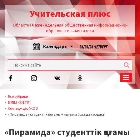
Учительская плюс
Областная еженедельная общественная информационно-
образовательная газета
Календарь
06/08/26 ЧЕТВЕРГ
Все рубрики
БІЛІМ КЕҢІСТІГІ
Колледждер/ЖОО
«Пирамида» студенттік қоғамы – ғылыми болашақ ордасы
«Пирамида» студенттік қоғамы