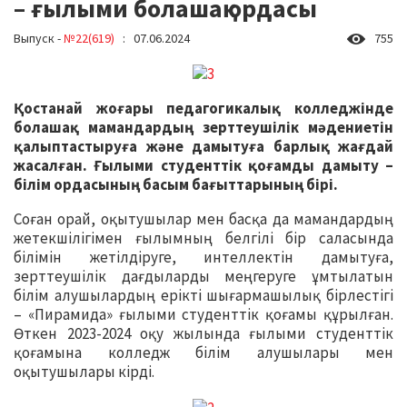
– ғылыми болашақ ордасы
Выпуск -
№22(619)
: 07.06.2024
755
Қостанай жоғары педагогикалық колледжінде
болашақ мамандардың зерттеушілік мәдениетін
қалыптастыруға және дамытуға барлық жағдай
жасалған. Ғылыми студенттік қоғамды дамыту –
білім ордасының басым бағыттарының бірі.
Соған орай, оқытушылар мен басқа да мамандардың
жетекшілігімен ғылымның белгілі бір саласында
білімін жетілдіруге, интеллектін дамытуға,
зерттеушілік дағдыларды меңгеруге ұмтылатын
білім алушылардың ерікті шығармашылық бірлестігі
– «Пирамида» ғылыми студенттік қоғамы құрылған.
Өткен 2023-2024 оқу жылында ғылыми студенттік
қоғамына колледж білім алушылары мен
оқытушылары кірді.