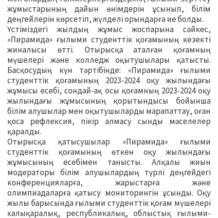
жұмыстарының дайын өнімдерін ұсынып, білім
деңгейлерін көрсетіп, жүлделі орындарға ие болды.
Үстіміздегі жылдың жұмыс жоспарына сәйкес,
«Пирамида» ғылыми студенттік қоғамының кезекті
жиналысы өтті. Отырысқа аталған қоғамның
мүшелері және колледж оқытушылары қатысты.
Басқосудың күн тәртібінде: «Пирамида» ғылыми
студенттік қоғамының 2023-2024 оқу жылындағы
жұмысы есебі, сондай-ақ осы қоғамның 2023-2024 оқу
жылындағы жұмысының қорытындысы бойынша
білім алушылар мен оқытушыларды марапаттау, оған
қоса рефлексия, пікір алмасу сынды мәселелер
қаралды.
Отырысқа қатысушылар «Пирамида» ғылыми
студенттік қоғамының өткен оқу жылындағы
жұмысының есебімен танысты. Алқалы жиын
модераторы білім алушылардың түрлі деңгейдегі
конференцияларға, жарыстарға және
олимпиадаларға қатысу мониторингін ұсынды. Оқу
жылы барысында ғылыми студенттік қоғам мүшелері
халықаралық, республикалық, облыстық ғылыми-