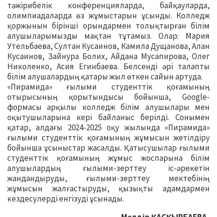
тәжірибелік конференцияларда, байқауларда,
олимпиадаларда өз жұмыстарын ұсынды. Колледж
қоржынын бірінші орындармен толықтырған білім
алушыларымызды мақтан тұтамыз. Олар: Мария
Утельбаева, Султан Кусаинов, Камила Дущанова, Алан
Кусаинов, Зайнура Болих, Айдана Мусапирова, Олег
Николенко, Асия Егинбаева. Белсенді әрі талапты
білім алушалардың қатары жыл өткен сайын артуда.
«Пирамида» ғылыми студенттік қоғамының
отырысының қорытындысы бойынша, Google-
формасы арқылы колледж білім алушылары мен
оқытушыларына кері байланыс берілді. Сонымен
қатар, алдағы 2024-2025 оқу жылында «Пирамида»
ғылыми студенттік қоғамының жұмысын жетілдіру
бойынша ұсыныстар жасалды. Қатысушылар ғылыми
студенттік қоғамының жұмыс жоспарына білім
алушылардың ғылыми-зерттеу іс-әрекетін
жандандыруды, ғылыми-зерттеу мектебінің
жұмысын жалғастыруды, қызықты адамдармен
кездесулерді енгізуді ұсынады.