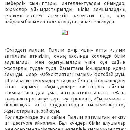
шеберлік сыныптары, интеллектуалды ойындар,
көрмелер ұйымдастырылды. Білім алушылардың
ғылыми-зерттеу әрекетін қызықты етіп, оны
пайдалы біліммен толықтыруға әрекет жасалуда.
«Өмірдегі ғылым. Ғылым өмір үшін» атты ғылым
апталығы өткізіліп, оның аясында колледж білім
алушылары мен оқытушылары үшін күн сайын
жоспарлы түрде түрлі бағыттағы іс-шаралар қолға
алынды. Олар: «Объективтегі ғылым» фотобайқауы,
«Шекарасыз ғылымдар» тақырыбында кітапханадағы
кітап көрмесі, «Ақылдылар» зияткерлік ойыны,
«Гимнастика для ума» интерактивті алаңы, «Жаңа
көкжиектерді ашу» зерттеу тренингі, «Ғылыммен –
болашаққа» атты студенттердің ғылыми-зерттеу
жұмыстарының байқауы.
Колледжімізде жыл сайын Ғылым апталығын өткізу
игі дәстүрге айналған. Бұл күндері білім алушылар
мен олардың тәлімгерлері өздерінің ғылыми-зерттеу