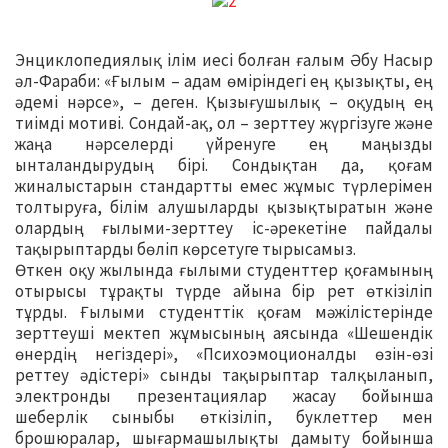
Энциклопедиялық ілім иесі болған ғалым Әбу Насыр
әл-Фараби: «Ғылым – адам өміріндегі ең қызықты, ең
әдемі нәрсе», – деген. Қызығушылық – оқудың ең
тиімді мотиві. Сондай-ақ, ол – зерттеу жүргізуге және
жаңа нәрселерді үйренуге ең маңызды
ынталандырудың бірі. Сондықтан да, қоғам
жиналыстарын стандартты емес жұмыс түрлерімен
толтыруға, білім алушыларды қызықтыратын және
олардың ғылыми-зерттеу іс-әрекетіне пайдалы
тақырыптарды бөліп көрсетуге тырысамыз.
Өткен оқу жылында ғылыми студенттер қоғамының
отырысы тұрақты түрде айына бір рет өткізіліп
тұрды. Ғылыми студенттік қоғам мәжілістерінде
зерттеуші мектеп жұмысының аясында «Шешендік
өнердің негіздері», «Психоэмоционалды өзін-өзі
реттеу әдістері» сынды тақырыптар талқыланып,
электронды презентациялар жасау бойынша
шеберлік сыныбы өткізіліп, буклеттер мен
брошюралар, шығармашылықты дамыту бойынша