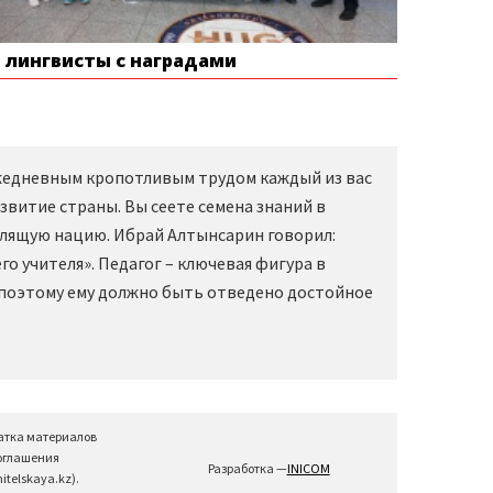
е лингвисты с наградами
Ежедневным кропотливым трудом каждый из вас
звитие страны. Вы сеете семена знаний в
слящую нацию. Ибрай Алтынсарин говорил:
о учителя». Педагог – ключевая фигура в
 поэтому ему должно быть отведено достойное
атка материалов
соглашения
Разработка —
INICOM
telskaya.kz).