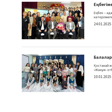
Еңбегіме
Еңбек – ада
көтерілмеге
24.01.2025
Балалар
Қостанай ж
«Жанұя» отб
10.01.2025