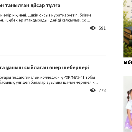
н танылған қайсар тұлға
м өмірінің мәні. Ешкім онсыз мұратқа жетіп, биікке
н. «Еңбек ер атандырады» дейді халқымыз. Со ...
591
Ыб
ға қуаныш сыйлаған өнер шеберлері
оғары педагогикалық колледжінің РХК/МУЗ-41 тобы
асылық үлгідегі балалар ауылына шағын мерекелік ...
778