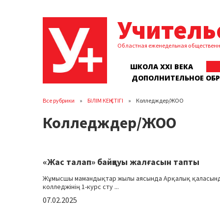
Учитель
Областная еженедельная обществен
ШКОЛА XXI ВЕКА
ДОПОЛНИТЕЛЬНОЕ ОБ
Все рубрики
БІЛІМ КЕҢІСТІГІ
Колледждер/ЖОО
Колледждер/ЖОО
«Жас талап» байқауы жалғасын тапты
Жұмысшы мамандықтар жылы аясында Арқалық қаласында
колледжінің 1-курс сту ...
07.02.2025