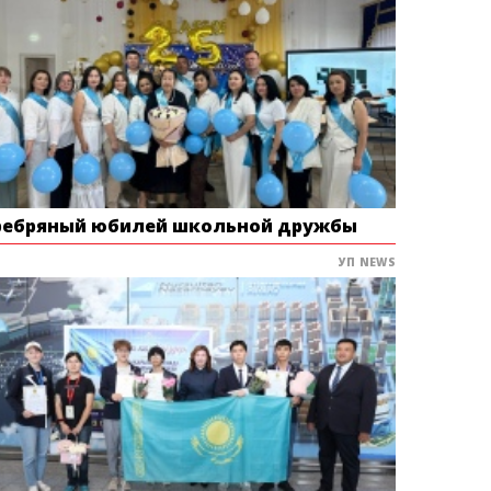
ребряный юбилей школьной дружбы
УП NEWS