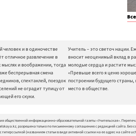
Вс
й человек и в одиночестве
Учитель – это светоч нации. 
ёт отличное развлечение в
вносит неоценимый вклад в ра
 мыслях и воображении, тогда
молодые сердца и растите мы
даже беспрерывная смена
«Превыше всего я ценю хорошег
едников, спектаклей, поездок
построении будущего страны,
селений не оградит тупицу от
место в обществе.
ющей его скуки.
ция общественной информационно-образовательной газеты «Учительская». Перепеч
elskaya.kz, разрешена только по письменному соглашению с редакцией сайта. Без 
 гиперссылкой (названием статьи в виде активной ссылки на ее адрес на сайте uchi