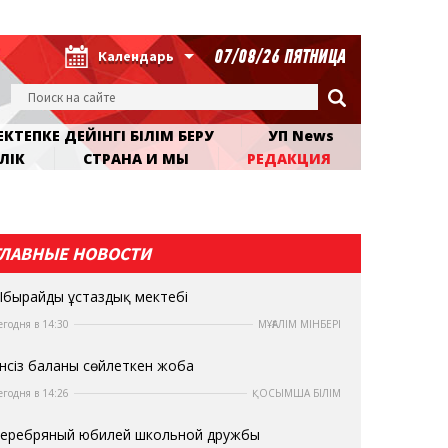
07/08/26 ПЯТНИЦА
Календарь
КТЕПКЕ ДЕЙІНГІ БІЛІМ БЕРУ
УП News
ЛІК
СТРАНА И МЫ
РЕДАКЦИЯ
ГЛАВНЫЕ НОВОСТИ
бырайдың ұстаздық мектебі
егодня в 14:30
МҰҒАЛІМ МІНБЕРІ
нсіз баланы сөйлеткен жоба
егодня в 14:26
ҚОСЫМША БІЛІМ
еребряный юбилей школьной дружбы