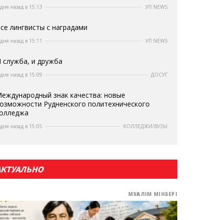
 дня назад в 15:13
УП NEWS
се лингвисты с наградами
 дня назад в 15:11
УП NEWS
 служба, и дружба
 дня назад в 15:09
ДОСУГ
еждународный знак качества: новые
озможности Рудненского политехнического
олледжа
 дня назад в 15:05
КОЛЛЕДЖИ/ВУЗЫ
АКТУАЛЬНО
МҰҒАЛІМ МІНБЕРІ