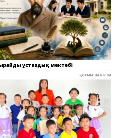
ырайдың ұстаздық мектебі
ҚОСЫМША БІЛІМ