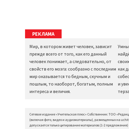
РЕКЛАМА
Мир, в котором живет человек, зависит
Умны
прежде всего от того, как его данный
найд
человек понимает, а следовательно, от
своих
свойств его мозга: сообразно с последним
как 
мир оказывается то бедным, скучным и
собес
пошлым, то наоборот, богатым, полным
и уве
интереса и величия.
терза
Сетевое издание «Учительская плюс» Собственник: ТОО «Редак
(включая фото, видео и аудиоматериалы), размещенных на uchit
допускается только цитирование материалов (1-2 предложения) с