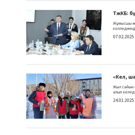
ТжКБ: бү
Жұмысшы ма
колледжінде
07.02.2025
«Кел, ш
Жыл сайын 
алып келеді
24.01.2025