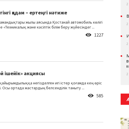
2
гінгі қадам – ертеңгі нәтиже
В
мандықтары жылы аясында Қостанай автомобиль көлігі
2
 «Техникалық және кәсіптік білім беру жүйесіндег ...
1227
И
2
М
в
к
әй ішейік» акциясы
2
қайырымдылыққа негізделген игі істер қоғамда кең өріс
. Осы ортада жастардың белсенділік таныту ...
585