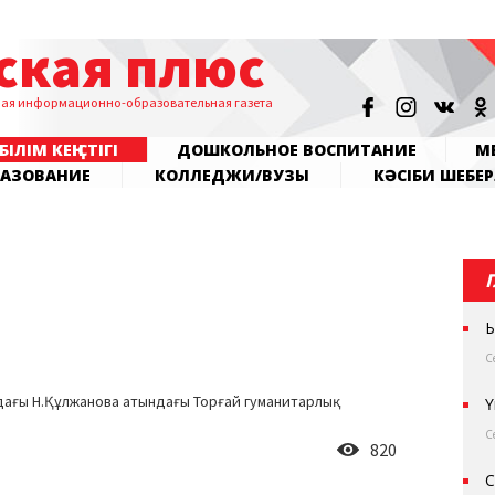
ская плюс
ная информационно-образовательная газета
БІЛІМ КЕҢІСТІГІ
ДОШКОЛЬНОЕ ВОСПИТАНИЕ
МЕ
РАЗОВАНИЕ
КОЛЛЕДЖИ/ВУЗЫ
КӘСІБИ ШЕБЕР
Ы
С
ғы Н.Құлжанова атындағы Торғай гуманитарлық
Ү
С
820
С