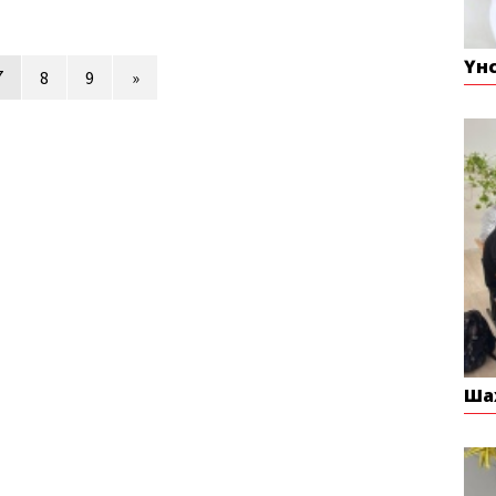
Үн
7
8
9
»
Ша