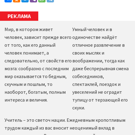
РЕКЛАМА
Мир, в котором живет
Умный человек и в
человек, зависит прежде всего
одиночестве найдёт
от того, как его данный
отличное развлечение в
человек понимает, а
своих мыслях и
следовательно, от свойств его
воображении, тогда как
мозга: сообразно с последним
даже беспрерывная смена
мир оказывается то бедным,
собеседников,
скучным и пошлым, то
спектаклей, поездок и
наоборот, богатым, полным
увеселений не оградит
интереса и величия.
тупицу от терзающей его
скуки.
Учитель – это светоч нации. Ежедневным кропотливым
трудом каждый из вас вносит неоценимый вклад в