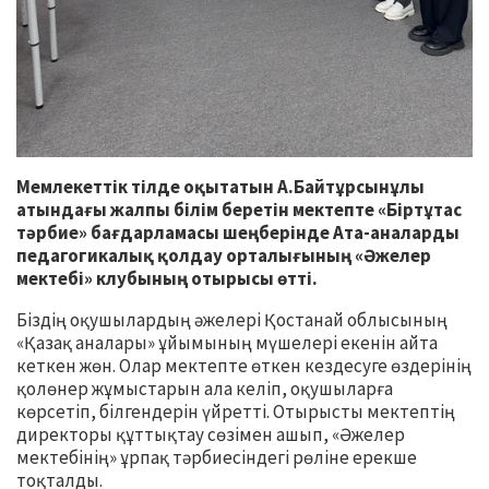
Мемлекеттік тілде оқытатын А.Байтұрсынұлы
атындағы жалпы білім беретін мектепте «Біртұтас
тәрбие» бағдарламасы шеңберінде Ата-аналарды
педагогикалық қолдау орталығының «Әжелер
мектебі» клубының отырысы өтті.
Біздің оқушылардың әжелері Қостанай облысының
«Қазақ аналары» ұйымының мүшелері екенін айта
кеткен жөн. Олар мектепте өткен кездесуге өздерінің
қолөнер жұмыстарын ала келіп, оқушыларға
көрсетіп, білгендерін үйретті. Отырысты мектептің
директоры құттықтау сөзімен ашып, «Әжелер
мектебінің» ұрпақ тәрбиесіндегі рөліне ерекше
тоқталды.