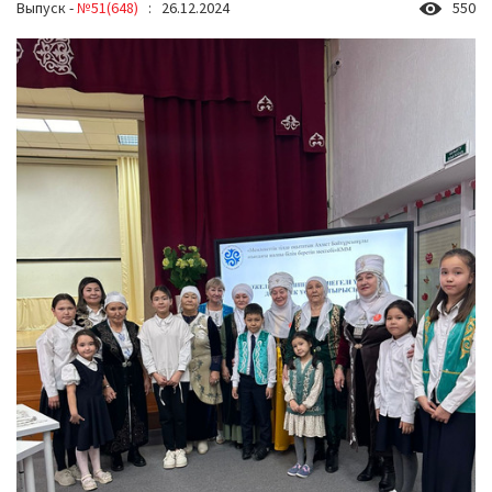
Выпуск -
№51(648)
: 26.12.2024
550