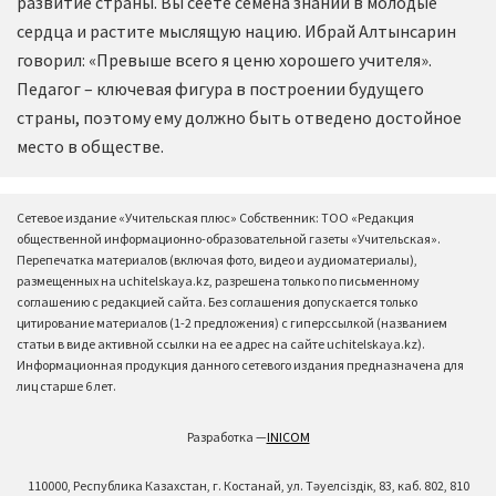
развитие страны. Вы сеете семена знаний в молодые
сердца и растите мыслящую нацию. Ибрай Алтынсарин
говорил: «Превыше всего я ценю хорошего учителя».
Педагог – ключевая фигура в построении будущего
страны, поэтому ему должно быть отведено достойное
место в обществе.
Сетевое издание «Учительская плюс» Собственник: ТОО «Редакция
общественной информационно-образовательной газеты «Учительская».
Перепечатка материалов (включая фото, видео и аудиоматериалы),
размещенных на uchitelskaya.kz, разрешена только по письменному
соглашению с редакцией сайта. Без соглашения допускается только
цитирование материалов (1-2 предложения) с гиперссылкой (названием
статьи в виде активной ссылки на ее адрес на сайте uchitelskaya.kz).
Информационная продукция данного сетевого издания предназначена для
лиц старше 6 лет.
Разработка —
INICOM
110000, Республика Казахстан, г. Костанай, ул. Тәуелсіздік, 83, каб. 802, 810