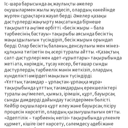
Іс-шара барысында ақ жаулықты әжелер
оқушылармен жылы жүздесіп, олардың көкейінде
жүрген сұрақтарға жауап берді. Әжелер қазақы
дәстүрлерді жаңғырту мақсатында бірнеше
тақырыпта әңгіме өрбітті. «Бесік жыры – бала
тәрбиесінің бастауы» тақырыбы аясында бесіктің
маңыздылығын түсіндіріп, бесік жырын орындап
берді. Олар бесіктің баланың денсаулығы мен мінез-
құлқына тигізетін оң әсері туралы айтты. «Қазақтың
салт-дәстүрлері мен әдет-ғұрыптары» тақырыбында
жеті ата, көрімдік, тұсау кесер, беташар сынды
дәстүрлердің тәрбиелік мәнін жеткізіп, олардың
күнделікті өмірдегі маңызын түсіндірді.
«Ұлттық тағамдар – ұрпақтан-ұрпаққа мұра»
тақырыбында ұлттық тағамдардың ерекшеліктері
туралы әңгімелеп, қымыз, ірімшік, құрт, бауырсақ
сынды дәмдерді дайындау тәсілдерімен бөлісті.
Кейбір оқушыларға құрт илеу және бауырсақ пісіру
процесін көрсетіп, олардың қызығушылығын оятты.
«Әдептілік – тәрбиенің негізі» тақырыбында үлкенге
құрмет, кішіге ізет көрсету, сәлемдесу әдебі және