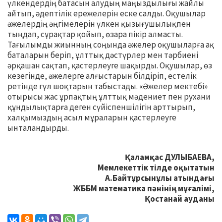
үлкендердің батасын алудың маңыздылығы жайлы
айтып, әдептілік ережелерін еске салды. Оқушылар
әжелердің әңгімелерін үлкен қызығушылықпен
тыңдап, сұрақтар қойып, өзара пікір алмасты.
Тағылымды жиынның соңында әжелер оқушыларға ақ
баталарын беріп, ұлттық дәстүрлер мен тәрбиені
әрқашан сақтап, қастерлеуге шақырды. Оқушылар, өз
кезегінде, әжелерге алғыстарын білдіріп, естелік
ретінде гүл шоқтарын табыстады. «Әжелер мектебі»
отырысы жас ұрпақтың ұлттық мәдениет пен рухани
құндылықтарға деген сүйіспеншілігін арттырып,
халқымыздың асыл мұраларын қастерлеуге
ынталандырды.
Қаламқас ДУЛЫБАЕВА,
Мемлекеттік тілде оқытатын
А.Байтұрсынұлы атындағы
ЖББМ математика пәнінің мұғалімі,
Қостанай ауданы