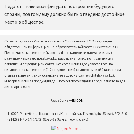
Педагог – ключевая фигура в построении будущего
страны, поэтому ему должно быть отведено достойное
место в обществе.
Сетевое издание «Учительская плюс» Собственник: ТОО «Редакция
общественной информационно-образовательной газеты «Учительская».
Перепечатка материалов (включая фото, видео и аудиоматериалы),
размещенных на uchitelskaya.kz, разрешена только по письменному
соглашению с редакцией сайта. Без соглашения допускается только
цитирование материалов (1-2 предложения) с гиперссылкой (названием
статьи в виде активной ссылки на ее адрес на сайте uchitelskaya.kz).
Информационная продукция данного сетевого издания предназначена для
лиц старше 6 лет.
Разработка —
INICOM
110000, Республика Казахстан, г. Костанай, ул. Тәуелсіздік, 83, каб. 802, 810
(7142) 91-71-07 | (7142) 91-73-69 (бухгалтерия, факс)