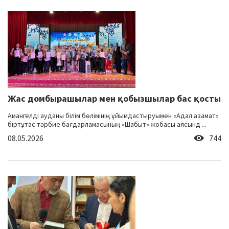
Жас домбырашылар мен қобызшылар бас қосты
Амангелді ауданы білім бөлімінің ұйымдастыруымен «Адал азамат»
біртұтас тәрбие бағдарламасының «Шабыт» жобасы аясынд ...
08.05.2026
744