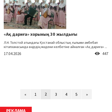
«Ақ дариға» хорының 30 жылдығы
Л.Н. Толстой атындағы Қостанай облыстық ғылыми әмбебап
кітапханасында өңірдің мәдени келбетіне айналған «Ақ дариға» ...
17.04.2026
447
2
«
1
3
4
5
»
РЕКЛАМА