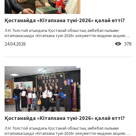
Қостанайда «Кітапхана түні-2026» қалай өтті?
Л.Н. Толстой атындағы Қостанай облыстық әмбебап ғылыми
кітапханасында «Кітапхана түні-2026» әлеуметтік-мәдени акцияс ...
24.04.2026
378
Қостанайда «Кітапхана түні-2026» қалай өтті?
Л.Н. Толстой атындағы Қостанай облыстық әмбебап ғылыми
кітапханасында «Кітапхана түні-2026» әлеуметтік-мәдени акцияс ...