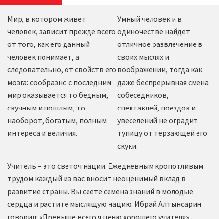
Мир, в котором живет
Умный человек и в
человек, зависит прежде всего
одиночестве найдёт
от того, как его данный
отличное развлечение в
человек понимает, а
своих мыслях и
следовательно, от свойств его
воображении, тогда как
мозга: сообразно с последним
даже беспрерывная смена
мир оказывается то бедным,
собеседников,
скучным и пошлым, то
спектаклей, поездок и
наоборот, богатым, полным
увеселений не оградит
интереса и величия.
тупицу от терзающей его
скуки.
Учитель – это светоч нации. Ежедневным кропотливым
трудом каждый из вас вносит неоценимый вклад в
развитие страны. Вы сеете семена знаний в молодые
сердца и растите мыслящую нацию. Ибрай Алтынсарин
говорил: «Превыше всего я ценю хорошего учителя».