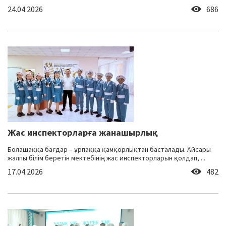
24.04.2026
686
Жас инспекторларға жанашырлық
Болашаққа бағдар – ұрпаққа қамқорлықтан басталады. Айсары
жалпы білім беретін мектебінің жас инспекторларын қолдап, ...
17.04.2026
482