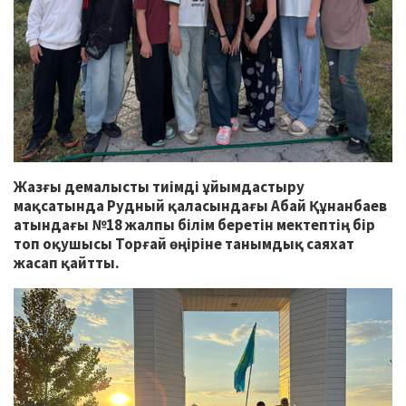
Жазғы демалысты тиімді ұйымдастыру
мақсатында Рудный қаласындағы Абай Құнанбаев
атындағы №18 жалпы білім беретін мектептің бір
топ оқушысы Торғай өңіріне танымдық саяхат
жасап қайтты.