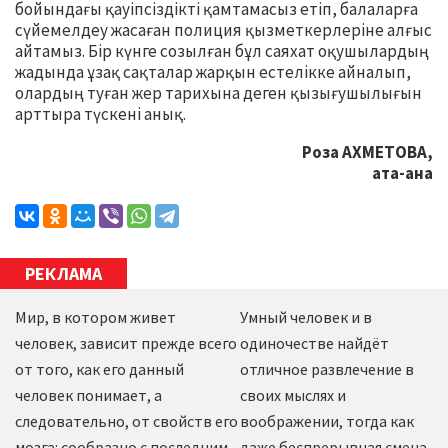
бойындағы қауіпсіздікті қамтамасыз етіп, балаларға
сүйемелдеу жасаған полиция қызметкерлеріне алғыс
айтамыз. Бір күнге созылған бұл саяхат оқушылардың
жадында ұзақ сақталар жарқын естелікке айналып,
олардың туған жер тарихына деген қызығушылығын
арттыра түскені анық.
Роза АХМЕТОВА,
ата-ана
РЕКЛАМА
Мир, в котором живет
Умный человек и в
человек, зависит прежде всего
одиночестве найдёт
от того, как его данный
отличное развлечение в
человек понимает, а
своих мыслях и
следовательно, от свойств его
воображении, тогда как
мозга: сообразно с последним
даже беспрерывная смена