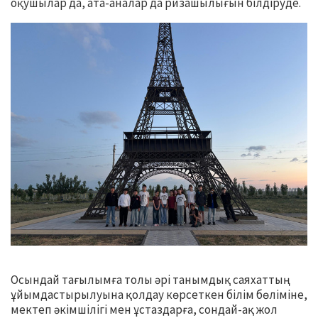
оқушылар да, ата-аналар да ризашылығын білдіруде.
Осындай тағылымға толы әрі танымдық саяхаттың
ұйымдастырылуына қолдау көрсеткен білім бөліміне,
мектеп әкімшілігі мен ұстаздарға, сондай-ақ жол