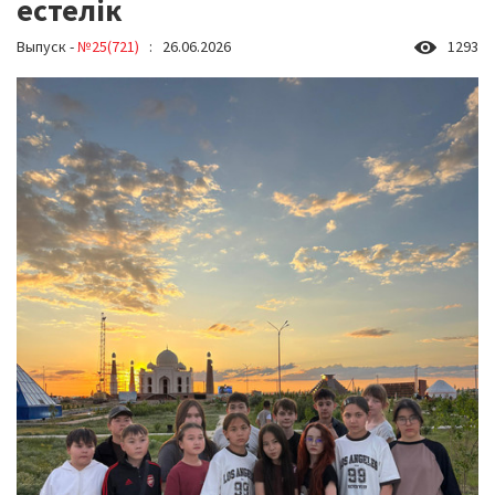
естелік
Выпуск -
№25(721)
: 26.06.2026
1293