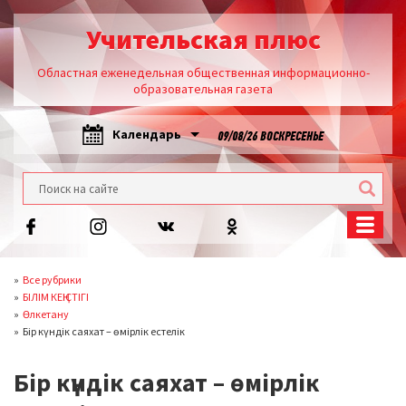
Учительская плюс
Областная еженедельная общественная информационно-
образовательная газета
Календарь
09/08/26 ВОСКРЕСЕНЬЕ
Все рубрики
БІЛІМ КЕҢІСТІГІ
Өлкетану
Бір күндік саяхат – өмірлік естелік
Бір күндік саяхат – өмірлік