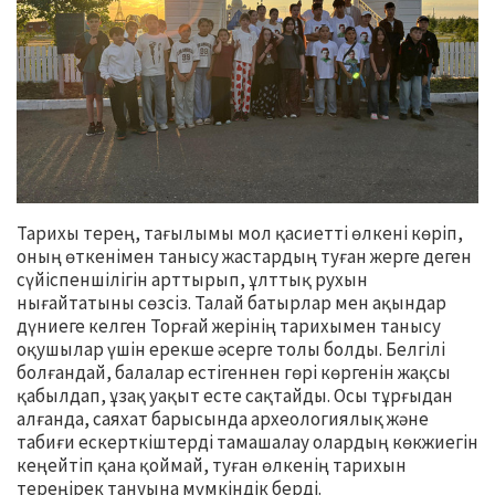
Тарихы терең, тағылымы мол қасиетті өлкені көріп,
оның өткенімен танысу жастардың туған жерге деген
сүйіспеншілігін арттырып, ұлттық рухын
нығайтатыны сөзсіз. Талай батырлар мен ақындар
дүниеге келген Торғай жерінің тарихымен танысу
оқушылар үшін ерекше әсерге толы болды. Белгілі
болғандай, балалар естігеннен гөрі көргенін жақсы
қабылдап, ұзақ уақыт есте сақтайды. Осы тұрғыдан
алғанда, саяхат барысында археологиялық және
табиғи ескерткіштерді тамашалау олардың көкжиегін
кеңейтіп қана қоймай, туған өлкенің тарихын
тереңірек тануына мүмкіндік берді.