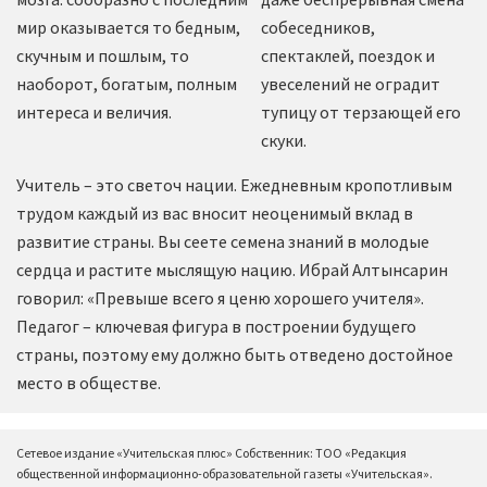
мир оказывается то бедным,
собеседников,
скучным и пошлым, то
спектаклей, поездок и
наоборот, богатым, полным
увеселений не оградит
интереса и величия.
тупицу от терзающей его
скуки.
Учитель – это светоч нации. Ежедневным кропотливым
трудом каждый из вас вносит неоценимый вклад в
развитие страны. Вы сеете семена знаний в молодые
сердца и растите мыслящую нацию. Ибрай Алтынсарин
говорил: «Превыше всего я ценю хорошего учителя».
Педагог – ключевая фигура в построении будущего
страны, поэтому ему должно быть отведено достойное
место в обществе.
Сетевое издание «Учительская плюс» Собственник: ТОО «Редакция
общественной информационно-образовательной газеты «Учительская».