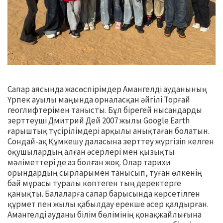
Сапар аясында жасөспірімдер Амангелді ауданының
Үрпек ауылы маңында орналасқан әйгілі Торғай
геоглифтерімен танысты. Бұл бірегей нысандарды
зерттеуші Дмитрий Дей 2007 жылы Google Earth
ғарыштық түсірілімдері арқылы анықтаған болатын.
Сондай-ақ Құмкешу даласына зерттеу жүргізіп келген
оқушылардың алған әсерлері мен қызықты
мәліметтері де аз болған жоқ. Олар тарихи
орындардың сырларымен танысып, туған өлкенің
бай мұрасы туралы көптеген тың деректерге
қанықты. Балаларға сапар барысында көрсетілген
құрмет пен жылы қабылдау ерекше әсер қалдырған.
Амангелді ауданы білім бөлімінің қонақжайлығына