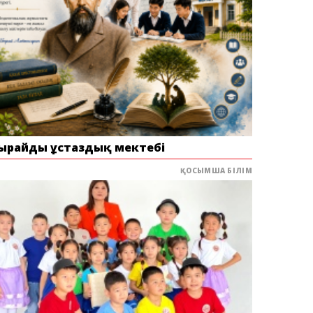
ырайдың ұстаздық мектебі
ҚОСЫМША БІЛІМ