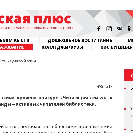
ская плюс
ная информационно-образовательная газета
БІЛІМ КЕҢІСТІГІ
ДОШКОЛЬНОЕ ВОСПИТАНИЕ
МЕ
РАЗОВАНИЕ
КОЛЛЕДЖИ/ВУЗЫ
КӘСІБИ ШЕБЕР
Чтение для всей семьи
518
Ы
2
ушкина провела конкурс «Читающая семья», в
анды – активных читателей библиотеки.
Ү
2
ией и творческими способностями пришли семьи
С
равне с родителями соревновались и дети. Для