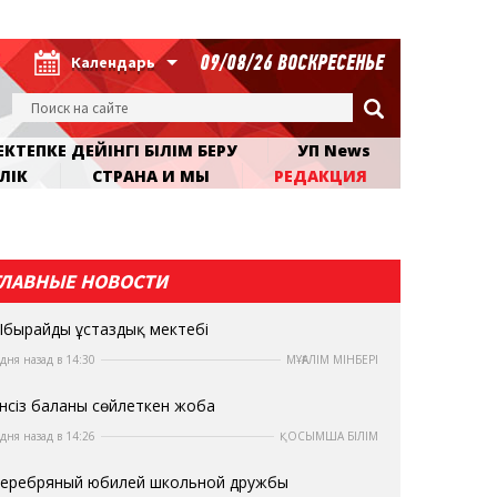
09/08/26 ВОСКРЕСЕНЬЕ
Календарь
КТЕПКЕ ДЕЙІНГІ БІЛІМ БЕРУ
УП News
ЛІК
СТРАНА И МЫ
РЕДАКЦИЯ
ГЛАВНЫЕ НОВОСТИ
бырайдың ұстаздық мектебі
 дня назад в 14:30
МҰҒАЛІМ МІНБЕРІ
нсіз баланы сөйлеткен жоба
 дня назад в 14:26
ҚОСЫМША БІЛІМ
еребряный юбилей школьной дружбы