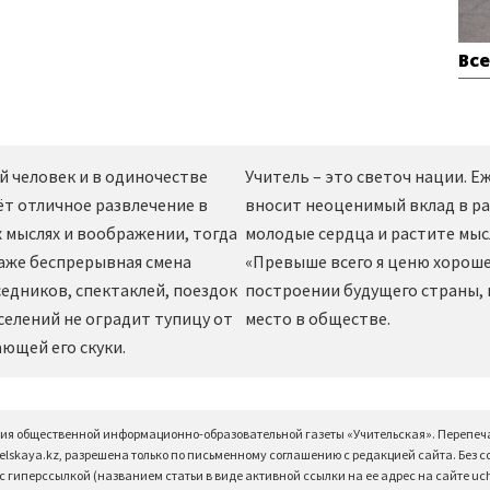
Вс
й человек и в одиночестве
Учитель – это светоч нации. 
ёт отличное развлечение в
вносит неоценимый вклад в ра
 мыслях и воображении, тогда
молодые сердца и растите мы
даже беспрерывная смена
«Превыше всего я ценю хорошег
едников, спектаклей, поездок
построении будущего страны,
селений не оградит тупицу от
место в обществе.
ющей его скуки.
ция общественной информационно-образовательной газеты «Учительская». Перепеч
elskaya.kz, разрешена только по письменному соглашению с редакцией сайта. Без 
 гиперссылкой (названием статьи в виде активной ссылки на ее адрес на сайте uchi