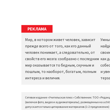
РЕКЛАМА
Мир, в котором живет человек, зависит
Умны
прежде всего от того, как его данный
найд
человек понимает, а следовательно, от
своих
свойств его мозга: сообразно с последним
как 
мир оказывается то бедным, скучным и
собес
пошлым, то наоборот, богатым, полным
и уве
интереса и величия.
терза
Сетевое издание «Учительская плюс» Собственник: ТОО «Редак
(включая фото, видео и аудиоматериалы), размещенных на uchit
допускается только цитирование материалов (1-2 предложения) с