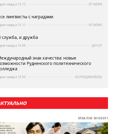
 дня назад в 15:13
УП NEWS
се лингвисты с наградами
 дня назад в 15:11
УП NEWS
 служба, и дружба
 дня назад в 15:09
ДОСУГ
еждународный знак качества: новые
озможности Рудненского политехнического
олледжа
 дня назад в 15:05
КОЛЛЕДЖИ/ВУЗЫ
АКТУАЛЬНО
МҰҒАЛІМ МІНБЕРІ