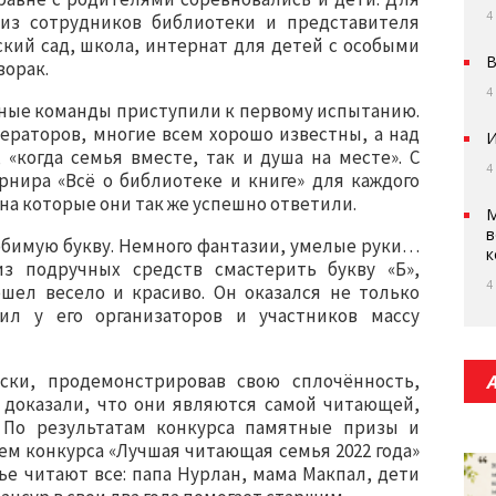
4
из сотрудников библиотеки и представителя
ский сад, школа, интернат для детей с особыми
В
орак.
4
йные команды приступили к первому испытанию.
ераторов, многие всем хорошо известны, а над
И
«когда семья вместе, так и душа на месте». С
4
рнира «Всё о библиотеке и книге» для каждого
на которые они так же успешно ответили.
М
в
юбимую букву. Немного фантазии, умелые руки…
к
з подручных средств смастерить букву «Б»,
4
ел весело и красиво. Он оказался не только
ил у его организаторов и участников массу
ски, продемонстрировав свою сплочённость,
 доказали, что они являются самой читающей,
 По результатам конкурса памятные призы и
ем конкурса «Лучшая читающая семья 2022 года»
ье читают все: папа Нурлан, мама Макпал, дети