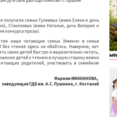
нсур в свои два года помогает старшим.
я получили семьи Гуляевых (мама Елена и дочь
и), Стакозовых (мама Наталья, дочь Валерия и
ем конкурса прозы).
астие наши читающие семьи. Именно в семье
 без чтения здесь не обойтись. Наверное, нет
ить своих детей быстро и выразительно читать,
Ыб
ношение детей к чтению в лучшую сторону можно
читающих родителей, участвовать в семейном
Мариям ИМАКАНОВА,
заведующая ГДБ им. А.С. Пушкина, г. Костанай