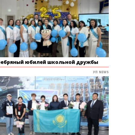
ребряный юбилей школьной дружбы
УП NEWS