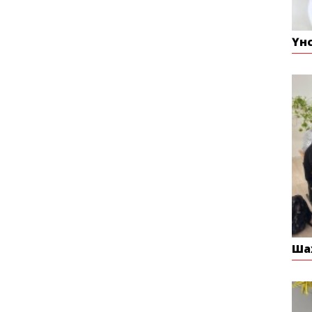
Үн
Ша