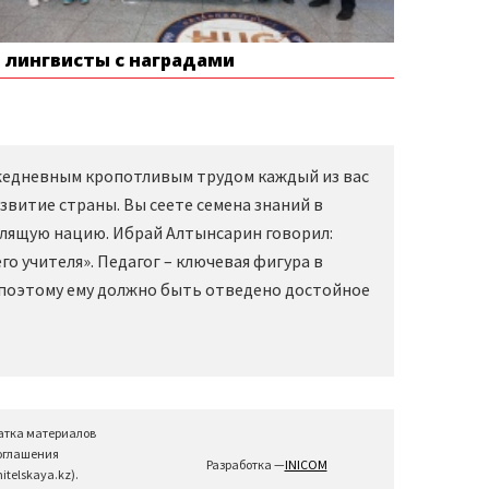
е лингвисты с наградами
Ежедневным кропотливым трудом каждый из вас
звитие страны. Вы сеете семена знаний в
слящую нацию. Ибрай Алтынсарин говорил:
о учителя». Педагог – ключевая фигура в
 поэтому ему должно быть отведено достойное
атка материалов
соглашения
Разработка —
INICOM
telskaya.kz).