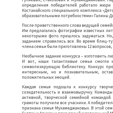
определения победителей работало жюри 
Костанайского специального комплекса «Дет
образовательными потребностями» Галины Дв
После приветственного слова ведущей семе
Им предлагались фотографии известных лит
некоторыми фото пришлось задуматься. Но, 
заданием справились все. Во время блиц-ту
члена семьи были приготовлены 12 вопросов, 
Необычное задание конкурса – изготовить л
И вот, наши талантливые семьи смогли и
символизирующую библиотеку. Конкурс прош
интересным, но и познавательным, остав
положительных эмоций.
Каждая семья подошла к конкурсу творче
созидательность и взаимовыручку. Команды
активной, творческой семейной командой.
грамоты получили все учасники. А победител
признана семья Мухамеджановых. В этой сем