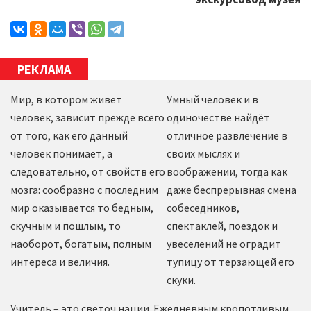
РЕКЛАМА
Мир, в котором живет
Умный человек и в
человек, зависит прежде всего
одиночестве найдёт
от того, как его данный
отличное развлечение в
человек понимает, а
своих мыслях и
следовательно, от свойств его
воображении, тогда как
мозга: сообразно с последним
даже беспрерывная смена
мир оказывается то бедным,
собеседников,
скучным и пошлым, то
спектаклей, поездок и
наоборот, богатым, полным
увеселений не оградит
интереса и величия.
тупицу от терзающей его
скуки.
Учитель – это светоч нации. Ежедневным кропотливым