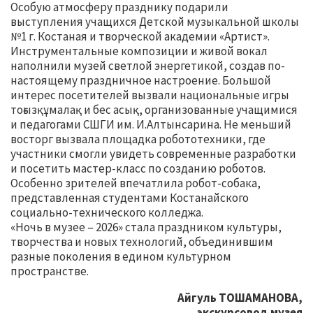
Особую атмосферу празднику подарили
выступления учащихся Детской музыкальной школы
№1 г. Костаная и творческой академии «Артист».
Инструментальные композиции и живой вокал
наполнили музей светлой энергетикой, создав по-
настоящему праздничное настроение. Большой
интерес посетителей вызвали национальные игры
тоғызқұмалақ и бес асық, организованные учащимися
и педагогами СШГИ им. И.Алтынсарина. Не меньший
восторг вызвала площадка робототехники, где
участники смогли увидеть современные разработки
и посетить мастер-класс по созданию роботов.
Особенно зрителей впечатлила робот-собака,
представленная студентами Костанайского
социально-технического колледжа.
«Ночь в музее – 2026» стала праздником культуры,
творчества и новых технологий, объединившим
разные поколения в едином культурном
пространстве.
Айгуль ТОШАМАНОВА,
экскурсовод музея