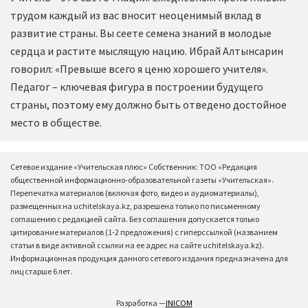
трудом каждый из вас вносит неоценимый вклад в
развитие страны. Вы сеете семена знаний в молодые
сердца и растите мыслящую нацию. Ибрай Алтынсарин
говорил: «Превыше всего я ценю хорошего учителя».
Педагог – ключевая фигура в построении будущего
страны, поэтому ему должно быть отведено достойное
место в обществе.
Сетевое издание «Учительская плюс» Собственник: ТОО «Редакция
общественной информационно-образовательной газеты «Учительская».
Перепечатка материалов (включая фото, видео и аудиоматериалы),
размещенных на uchitelskaya.kz, разрешена только по письменному
соглашению с редакцией сайта. Без соглашения допускается только
цитирование материалов (1-2 предложения) с гиперссылкой (названием
статьи в виде активной ссылки на ее адрес на сайте uchitelskaya.kz).
Информационная продукция данного сетевого издания предназначена для
лиц старше 6 лет.
Разработка —
INICOM